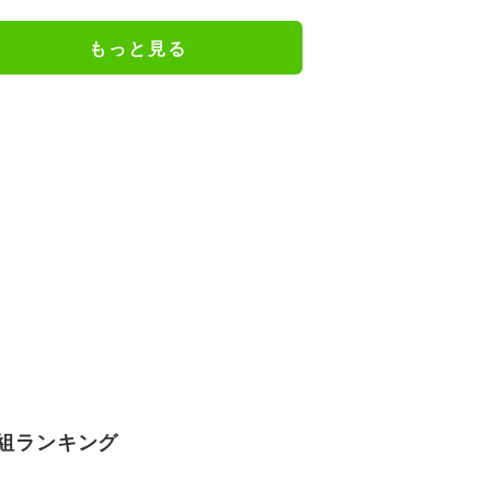
れず激怒「信頼関係が保てない状
態で夫婦を続けるのは無理」
もっと見る
組ランキング