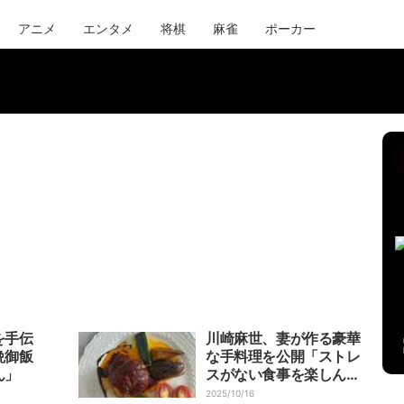
アニメ
エンタメ
将棋
麻雀
ポーカー
を手伝
川崎麻世、妻が作る豪華
晩御飯
な手料理を公開「ストレ
ん」
スがない食事を楽しんで
ます」
2025/10/16