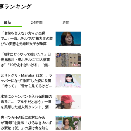
事ランキング
最新
24時間
週間
「名前を言えない方々が全裸
で…」一流ホテルでの"権力者の遊
び"の実態を元港区女子が暴露
「8階にどうやって描いた？」日
光鬼怒川・廃ホテルに“巨大落書
き” 「10分あればいける」「無許
可で描かれた可能性」現役アーテ
ィストらが見解
元リトグリ・Manaka（25）、ラ
ッパーになり“激変”した姿に反響
「待って」「昔から見てるけど 最
近ずっと可愛くなってる」
水筒にシャンパンを入れ保育園の
送迎に…「アル中だと思う」一世
を風靡した超人気タレント、酒漬
けだった日々を告白
夫・ひろゆき氏に西村ゆか氏
が“離婚”を提示 「ひろゆき＆いず
み新党（仮）」の届け出を知らさ