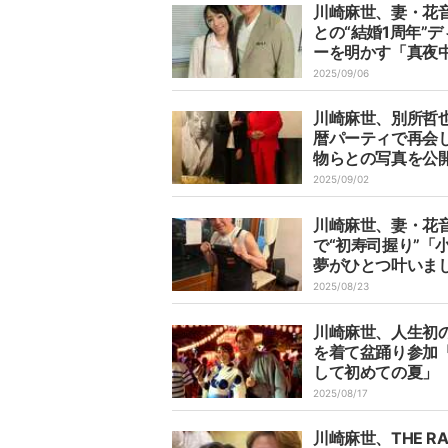
川崎麻世、妻・花
との“結婚1周年”デ
ーを明かす「真夜
肉は多少罪悪感が
2025/09/06
だろうか？」
川崎麻世、別所哲
暦パーティで再会
物らとの写真を公
かしい仲間達に出
2025/09/02
嬉しかった」
川崎麻世、妻・花
で“初寿司握り”「
夢がひとつ叶いま
友人から大絶賛
2025/08/23
川崎麻世、人生初
を着て盆踊り参加
して初めての夏」
2025/08/17
川崎麻世、THE RA