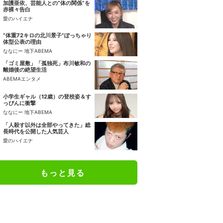
加護亜依、芸能人との“体の関係”を
赤裸々告白
愛のハイエナ
“体重72キロの北川景子”ぽっちゃり
体型公表の理由
ななにー 地下ABEMA
「ゴミ屋敷」「孤独死」布川敏和の
離婚後の絶望生活
ABEMAエンタメ
小学生ギャル（12歳）の登校姿＆す
っぴんに衝撃
ななにー 地下ABEMA
「人殺す以外は全部やってきた」総
長時代を公開した人気芸人
愛のハイエナ
もっと見る