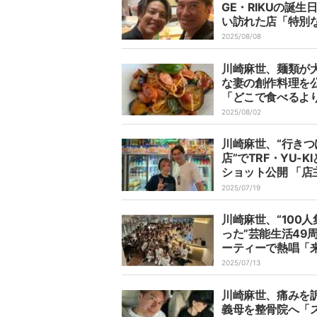
GE・RIKUの誕生
い訪れた店「特別
お連れする時に行
2025/08/08
る」
川崎麻世、麺類が
な妻の創作料理を
「どこで食べるよ
しい」
2025/08/02
川崎麻世、“行きつ
店”でTRF・YU-K
ショット公開 「店
妻はYU-KIがきっ
2025/07/19
結婚してました」
川崎麻世、“100人
った”芸能生活49
ーティーで熱唱「
50年か～」
2025/07/13
川崎麻世、痛みを
義母を整骨院へ「