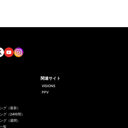
tt
Yout
Insta
ube
gram
関連サイト
VISIONS
PPV
ング（最新）
ング（24時間）
ング（週間）
一覧