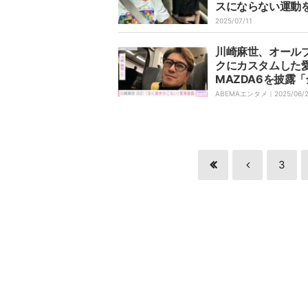
スにならない運動
けて下さいね」
2025/07/11
川崎麻世、オール
クにカスタムした
MAZDA6を披露
飽きがこない」
ABEMAエンタメ｜
2025/06/
3