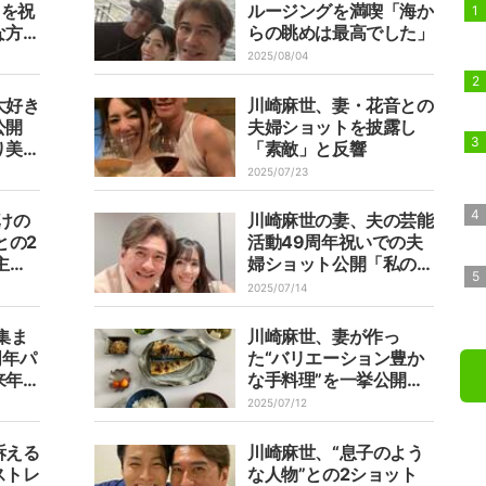
日を祝
ルージングを満喫「海か
な方を
らの眺めは最高でした」
って
2025/08/04
大好き
川崎麻世、妻・花音との
公開
夫婦ショットを披露し
り美味
「素敵」と反響
2025/07/23
けの
川崎麻世の妻、夫の芸能
Iとの2
活動49周年祝いでの夫
主夫
婦ショット公開「私の推
かけで
し活は今や夫ですね」
2025/07/14
集ま
川崎麻世、妻が作っ
周年パ
た“バリエーション豊か
来年は
な手料理”を一挙公開
「人間ドックの結果は妻
2025/07/12
のおかげ」
訴える
川崎麻世、“息子のよう
ストレ
な人物”との2ショット