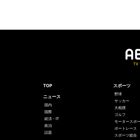
TOP
スポーツ
野球
ニュース
サッカー
国内
大相撲
国際
ゴルフ
経済・IT
モータースポ
政治
ボートレース
話題
スポーツ総合