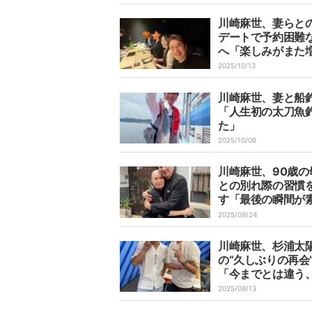
川崎麻世、妻らと
デートで予約困難
へ「楽しみがまた
した」
2025/10/13
川崎麻世、妻と船
「人生初の太刀魚
た」
2025/10/06
川崎麻世、90歳の
との別れ際の習慣
す「最後の瞬間が
思い出になる様に
2025/09/24
川崎麻世、杉浦太
の“久しぶりの再会
「今までとは違う
いい感じの大人の
2025/09/13
気を感じた」と絶