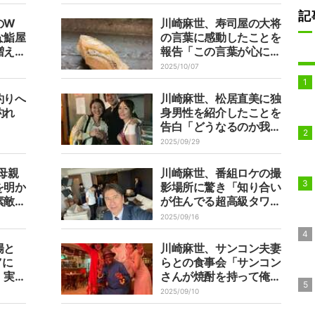
記
のW
川崎麻世、寿司屋の大将
な鮨屋
の言葉に感動したことを
増えま
報告「この言葉が心にし
みたよ」
2025/10/07
釣りへ
川崎麻世、松居直美に独
釣れ
身男性を紹介したことを
告白「どうなるのか我々
は楽しみ」
2025/09/29
母親
川崎麻世、番組ロケの撮
を明か
影場所に驚き「知り合い
素敵な
が住んでる超高級タワマ
」
ンじゃない？」
2025/09/16
陽と
川崎麻世、サンコン夫妻
”に
らとの食事会「サンコン
、実に
さんが焼酎を持って俺の
男の色
隣に座って」
2025/09/10
賛