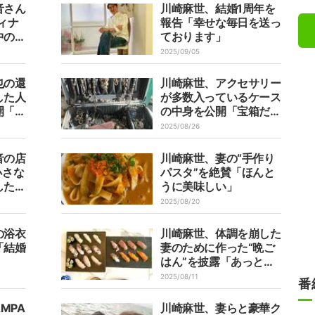
音さん
川崎麻世、結婚1周年を
ィナ
報告「幸せな毎日を送っ
中の焼
ております」
あるの
2025/09/05
也の還
川崎麻世、アクセサリー
した人
が多数入っているケース
開「懐
の中身を公開「宝箱だ
逢えて
ね」
2025/08/26
音の店
川崎麻世、妻の“手作り
小さな
パスタ”を絶賛「ほんと
した」
うに美味しい」
2025/08/20
の浴衣
川崎麻世、体調を崩した
「結婚
妻のために作った“晩ご
はん”を披露「あっとい
う間に完成」
2025/08/11
番
MPA
川崎麻世、妻らと豪華ク