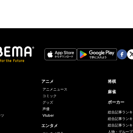
Face
Twi
book
er
アニメ
将棋
アニメニュース
麻雀
コミック
ポーカー
グッズ
声優
総合記事ランキ
ーツ
Vtuber
総合記事ランキ
エンタメ
総合記事ランキ
人物・グループ