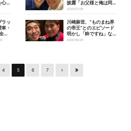
を心掛
披露「お父様と俺は同い
年」
2025/07/09
ブラッ
川崎麻世、“ものまね界
愛車・
の帝王”とのエピソード
「全く
明かし「粋ですね」など
の声
28
2025/06/28
4
5
6
7