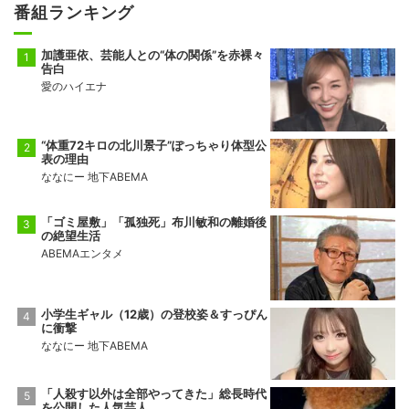
番組ランキング
加護亜依、芸能人との“体の関係”を赤裸々
告白
愛のハイエナ
“体重72キロの北川景子”ぽっちゃり体型公
表の理由
ななにー 地下ABEMA
「ゴミ屋敷」「孤独死」布川敏和の離婚後
の絶望生活
ABEMAエンタメ
小学生ギャル（12歳）の登校姿＆すっぴん
に衝撃
ななにー 地下ABEMA
「人殺す以外は全部やってきた」総長時代
を公開した人気芸人