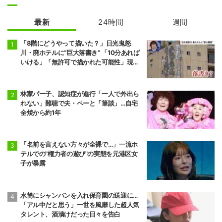
最新
24時間
週間
「8階にどうやって描いた？」日光鬼怒
川・廃ホテルに“巨大落書き” 「10分あれば
いける」「無許可で描かれた可能性」現役
アーティストらが見解
林家パー子、認知症が進行「一人で外出ら
れない」難聴で夫・ペーと「筆談」…自宅
全焼から約1年
「名前を言えない方々が全裸で…」一流ホ
テルでの"権力者の遊び"の実態を元港区女
子が暴露
水筒にシャンパンを入れ保育園の送迎に…
「アル中だと思う」一世を風靡した超人気
タレント、酒漬けだった日々を告白