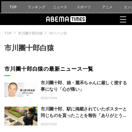
TOP
ランキング
ニュース
スポーツ
アニメ
エン
TOP
市川團十郎白猿
15ページ目
市川團十郎白猿
市川團十郎白猿の最新ニュース一覧
市川團十郎、娘・麗禾ちゃんに厳しく接する
事になり「心が痛い」
2022/12/04
市川團十郎、駅に掲載されていたポスターと
同じものを貰ったことを報告「ありがとうご
ざいます」
2022/12/02