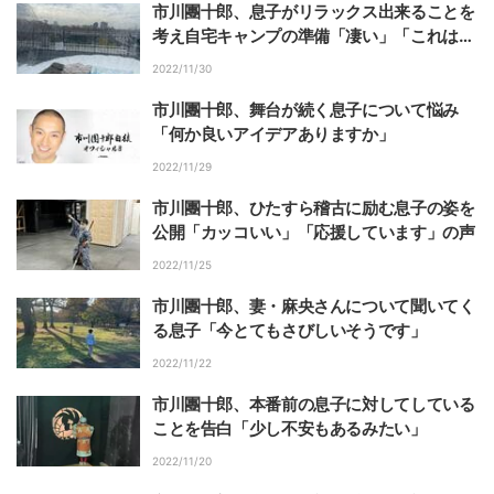
市川團十郎、息子がリラックス出来ることを
考え自宅キャンプの準備「凄い」「これは楽
しそう」の声
2022/11/30
市川團十郎、舞台が続く息子について悩み
「何か良いアイデアありますか」
2022/11/29
市川團十郎、ひたすら稽古に励む息子の姿を
公開「カッコいい」「応援しています」の声
2022/11/25
市川團十郎、妻・麻央さんについて聞いてく
る息子「今とてもさびしいそうです」
2022/11/22
市川團十郎、本番前の息子に対してしている
ことを告白「少し不安もあるみたい」
2022/11/20