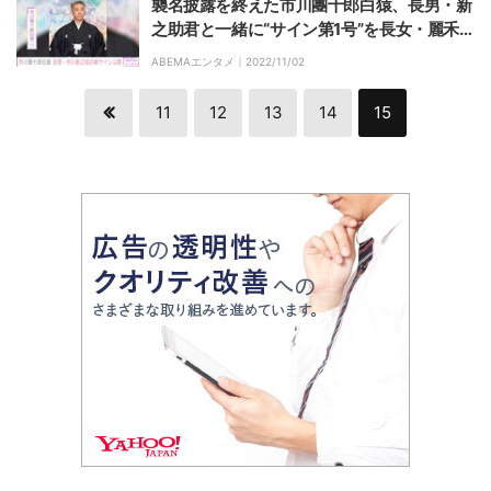
襲名披露を終えた市川團十郎白猿、長男・新
之助君と一緒に“サイン第1号”を長女・麗禾
ちゃんにプレゼント
ABEMAエンタメ｜
2022/11/02
11
12
13
14
15