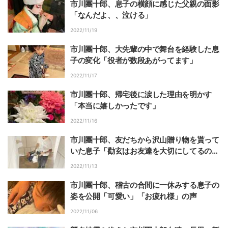
市川團十郎、息子の横顔に感じた父親の面影
「なんだよ、、泣ける」
2022/11/19
市川團十郎、大先輩の中で舞台を経験した息
子の変化「役者が数段あがってます」
2022/11/17
市川團十郎、帰宅後に涙した理由を明かす
「本当に嬉しかったです」
2022/11/16
市川團十郎、友だちから沢山贈り物を貰って
いた息子「勸玄はお友達を大切にしてるのだ
なーと」
2022/11/13
市川團十郎、稽古の合間に一休みする息子の
姿を公開「可愛い」「お疲れ様」の声
2022/11/06