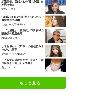
加護亜依、芸能人との“体の関係”を
赤裸々告白
愛のハイエナ
“体重72キロの北川景子”ぽっちゃり
体型公表の理由
ななにー 地下ABEMA
「ゴミ屋敷」「孤独死」布川敏和の
離婚後の絶望生活
ABEMAエンタメ
小学生ギャル（12歳）の登校姿＆す
っぴんに衝撃
ななにー 地下ABEMA
「人殺す以外は全部やってきた」総
長時代を公開した人気芸人
愛のハイエナ
もっと見る