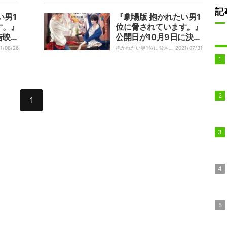
に
記
い男1
『劇場版 抱かれたい男1
す。』
位に脅されています。』
告映像
公開日が10月9日に決
DEE
定！新発表のキャストは
1/08/26
抱かれたい男1位に脅され
2021/07/31
ています。｜
速水奨・落合福嗣
1