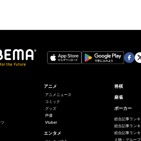
Face
Twi
book
er
アニメ
将棋
アニメニュース
麻雀
コミック
ポーカー
グッズ
声優
総合記事ランキ
ーツ
Vtuber
総合記事ランキ
エンタメ
総合記事ランキ
人物・グループ