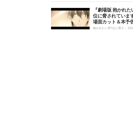
『劇場版 抱かれた
位に脅されていま
場面カット＆本予
が公開に！主題歌は
抱かれたい男1位に脅され
202
ています。｜
P SQUADに決定