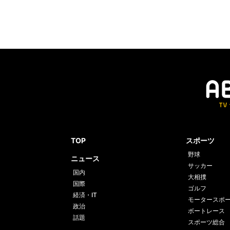
TOP
スポーツ
野球
ニュース
サッカー
国内
大相撲
国際
ゴルフ
経済・IT
モータースポ
政治
ボートレース
話題
スポーツ総合