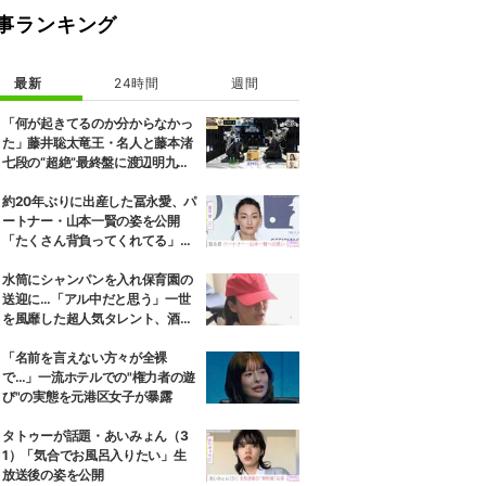
事ランキング
最新
24時間
週間
「何が起きてるのか分からなかっ
た」藤井聡太竜王・名人と藤本渚
七段の“超絶”最終盤に渡辺明九段
もあ然／将棋・ABEMA地域トー
ナメント2026
約20年ぶりに出産した冨永愛、パ
ートナー・山本一賢の姿を公開
「たくさん背負ってくれてる」感
謝の思いをつづる
水筒にシャンパンを入れ保育園の
送迎に…「アル中だと思う」一世
を風靡した超人気タレント、酒漬
けだった日々を告白
「名前を言えない方々が全裸
で…」一流ホテルでの"権力者の遊
び"の実態を元港区女子が暴露
タトゥーが話題・あいみょん（3
1）「気合でお風呂入りたい」生
放送後の姿を公開