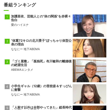
番組ランキング
加護亜依、芸能人との“体の関係”を赤裸々
告白
愛のハイエナ
“体重72キロの北川景子”ぽっちゃり体型公
表の理由
ななにー 地下ABEMA
「ゴミ屋敷」「孤独死」布川敏和の離婚後
の絶望生活
ABEMAエンタメ
小学生ギャル（12歳）の登校姿＆すっぴん
に衝撃
ななにー 地下ABEMA
「人殺す以外は全部やってきた」総長時代