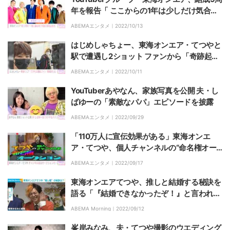
年を報告「 ここからの1年は少しだけ気合い
の入ったことしちゃうかも」
ABEMAエンタメ｜
2022/10/13
はじめしゃちょー、東海オンエア・てつやと
駅で遭遇し2ショット ファンから「奇跡起き
とる」と驚きの声
ABEMAエンタメ｜
2022/10/11
YouTuberあやなん、家族写真を公開 夫・し
ばゆーの「素敵なパパ」エピソードを披露
ABEMAエンタメ｜
2022/09/29
「110万人に宣伝効果がある」東海オンエ
ア・てつや、個人チャンネルの“命名権オー
クション”開催
ABEMAエンタメ｜
2022/09/17
東海オンエアてつや、推しと結婚する秘訣を
語る「『結婚できなかったぞ！』と言われて
も困るのですが（笑）」
ABEMA Morning｜
2022/09/12
峯岸みなみ、夫・てつや撮影のウエディング