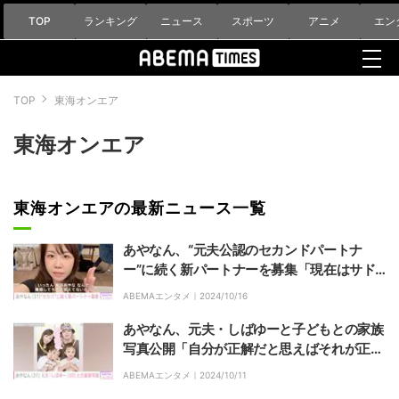
TOP
ランキング
ニュース
スポーツ
アニメ
エン
TOP
東海オンエア
東海オンエア
東海オンエアの最新ニュース一覧
あやなん、“元夫公認のセカンドパートナ
ー”に続く新パートナーを募集「現在はサド
パも募集中」
ABEMAエンタメ｜
2024/10/16
あやなん、元夫・しばゆーと子どもとの家族
写真公開「自分が正解だと思えばそれが正解
なの」
ABEMAエンタメ｜
2024/10/11