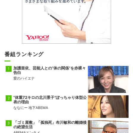
番組ランキング
加護亜依、芸能人との“体の関係”を赤裸々
告白
愛のハイエナ
“体重72キロの北川景子”ぽっちゃり体型公
表の理由
ななにー 地下ABEMA
「ゴミ屋敷」「孤独死」布川敏和の離婚後
の絶望生活
ABEMAエンタメ