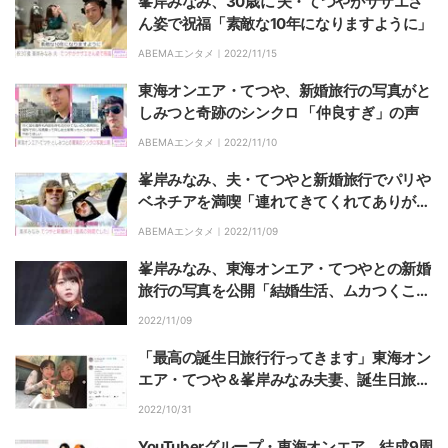
峯岸みなみ、30歳に 夫・てつやがサザエさ
ん姿で祝福「素敵な10年になりますように」
ABEMAエンタメ｜
2022/11/15
東海オンエア・てつや、新婚旅行の写真がと
しみつと奇跡のシンクロ 「仲良すぎ」の声
ABEMAエンタメ｜
2022/11/10
峯岸みなみ、夫・てつやと新婚旅行でパリや
ベネチアを満喫「連れてきてくれてありがと
う」
ABEMAエンタメ｜
2022/11/09
峯岸みなみ、東海オンエア・てつやとの新婚
旅行の写真を公開「結婚生活、ムカつくこと
があったらこの旅行を思い出そう」
2022/11/09
「最高の誕生日旅行行ってきます」東海オン
エア・てつや＆峯岸みなみ夫妻、誕生日旅行
を報告
2022/10/31
YouTuberグループ・東海オンエア、結成9周