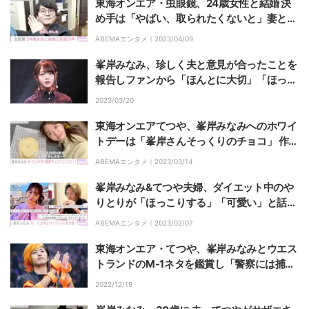
東海オンエア・虫眼鏡、24歳女性と結婚 決
め手は「やばい、取られたくないと」妻との
2ショット公開
ABEMAエンタメ｜
2023/04/09
峯岸みなみ、珍しく夫と意見が合ったことを
報告しファンから「ほんとに大切」「ほっこ
りして癒される」の声
2023/03/20
東海オンエアてつや、峯岸みなみへのホワイ
トデーは「峯岸さんそっくりのチョコ」 作っ
てみた動画公開で「旦那になってもオタクみ
ABEMAエンタメ｜
2023/03/14
たいなことしているてつや一生推せる」とフ
ァン絶賛
峯岸みなみ&てつや夫婦、ダイエット中のや
りとりが「ほっこりする」「可愛い」と話題
に
ABEMAエンタメ｜
2023/02/07
東海オンエア・てつや、峯岸みなみとウエス
トランドのM-1ネタを鑑賞し「警察には捕ま
らないようにしたい」
2022/12/19