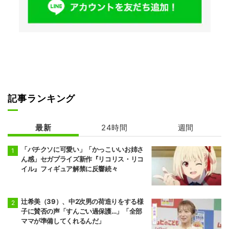
記事ランキング
最新
24時間
週間
「バチクソに可愛い」「かっこいいお姉さ
ん感」セガプライズ新作『リコリス・リコ
イル』フィギュア解禁に反響続々
辻希美（39）、中2次男の荷造りをする様
子に賛否の声「すんごい過保護…」「全部
ママが準備してくれるんだ」