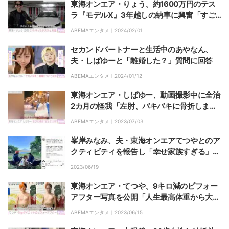
東海オンエア・りょう、約1600万円のテス
ラ『モデルX』3年越しの納車に興奮「すご
い！めちゃくちゃいいわ！」
ABEMAエンタメ｜
2024/02/01
セカンドパートナーと生活中のあやなん、
夫・しばゆーと「離婚した？」質問に回答
ABEMAエンタメ｜
2024/01/12
東海オンエア・しばゆー、動画撮影中に全治
2カ月の怪我「左肘、バキバキに骨折しまし
た」ファンから心配の声
ABEMAエンタメ｜
2023/07/03
峯岸みなみ、夫・東海オンエアてつやとのア
クティビティを報告し「幸せ家族すぎる」
「似てきてる」と反響
2023/06/19
東海オンエア・てつや、9キロ減のビフォー
アフター写真を公開「人生最高体重から大学
時代の体重に戻そう計画、一旦完了！」
ABEMAエンタメ｜
2023/06/15