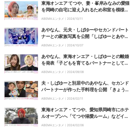
東海オンエア てつや、妻・峯岸みなみの愛猫
を岡崎の自宅に迎え入れるため和室を模様替
え
ABEMAエンタメ｜
2024/10/11
あやなん、元夫・しばゆーやセカンドパート
ナーとの家族写真を公開「しばゆーとあやな
んは本当に離婚をしているのか？セカパは一
ABEMAエンタメ｜
2024/10/07
体何者なのか？」
あやなん、東海オンエア・しばゆーとの離婚
を発表「子どもを育てるパートナーとして協
力していく事に」 2023年10月にSNSで騒動
ABEMAエンタメ｜
2024/09/08
夫・しばゆーと別居中のあやなん、セカンド
パートナーが作った手料理を公開 「きょうも
ご飯が美味しくてしあわせ」
ABEMAエンタメ｜
2024/02/11
東海オンエア・てつや、愛知県岡崎市にホテ
ルオープンへ「てつや溺愛ルーム」などイメ
ージ公開にファン歓喜
ABEMAエンタメ｜
2024/02/06