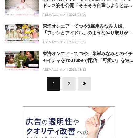
ドレス姿を公開「そろそろ自重しようとは思
っている」
ABEMAエンタメ｜
2022/09/06
東海オンエア・てつや&峯岸みなみ夫婦、
「ファンとアイドル」のようなやり取りが話
題
ABEMAエンタメ｜
2022/09/02
東海オンエア・てつや、峯岸みなみとのイチ
ャイチャをYouTubeで配信 「可愛い」を連
呼
ABEMAエンタメ｜
2022/08/23
1
2