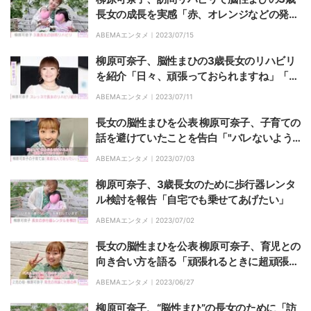
長女の成長を実感「赤、オレンジなどの発語
や先生にお礼も」
ABEMAエンタメ｜
2023/07/15
柳原可奈子、脳性まひの3歳長女のリハビリ
を紹介「日々、頑張っておられますね」「こ
ういう発信たくさんして欲しい」ファンから
ABEMAエンタメ｜
2023/07/11
応援の声
長女の脳性まひを公表 柳原可奈子、子育ての
話を避けていたことを告白「"バレないよう
に"が頭にあって」
ABEMAエンタメ｜
2023/07/03
柳原可奈子、3歳長女のために歩行器レンタ
ル検討を報告「自宅でも乗せてあげたい」
ABEMAエンタメ｜
2023/07/02
長女の脳性まひを公表 柳原可奈子、育児との
向き合い方を語る「頑張れるときに超頑張
る。あとはゆらゆら揺れて漂う」
ABEMAエンタメ｜
2023/06/27
柳原可奈子、“脳性まひ”の長女のために「訪