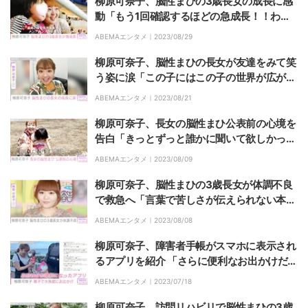
柳原可奈子、脳性まひの3歳長女の成長に感
動「もう1回確認するほどの急成長！！わー
い」
ABEMAエンタメ｜
2023/08/29
柳原可奈子、脳性まひの長女が友達をみて笑
う姿に涙「この子にはこの子の世界が広がっ
ている」
ABEMAエンタメ｜
2023/08/21
柳原可奈子、長女の脳性まひ公表前の心境を
告白「きっとずっと誰かに聞いて欲しかっ
た」
ABEMAエンタメ｜
2023/08/09
柳原可奈子、脳性まひの3歳長女が体調不良
で救急へ「言葉で苦しさが伝えられない本人
の気持ちを想像してひどく落ち込んでしまい
ABEMAエンタメ｜
2023/08/08
ました」
柳原可奈子、障害者手帳がスマホに表示され
るアプリを紹介 「さらに便利なお出かけだっ
た」
ABEMAエンタメ｜
2023/07/18
柳原可奈子、訪問リハビリで脳性まひの3歳