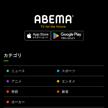
カテゴリ
ニュース
スポーツ
アニメ
エンタメ
将棋
麻雀
ポーカー