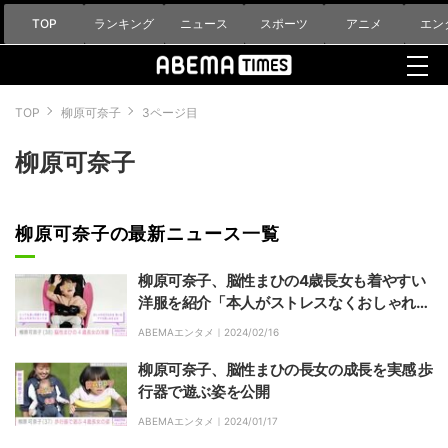
TOP
ランキング
ニュース
スポーツ
アニメ
エン
TOP
柳原可奈子
3ページ目
柳原可奈子
柳原可奈子の最新ニュース一覧
柳原可奈子、脳性まひの4歳長女も着やすい
洋服を紹介「本人がストレスなくおしゃれを
楽しめたらいいな」
ABEMAエンタメ｜
2024/02/16
柳原可奈子、脳性まひの長女の成長を実感 歩
行器で遊ぶ姿を公開
ABEMAエンタメ｜
2024/01/17