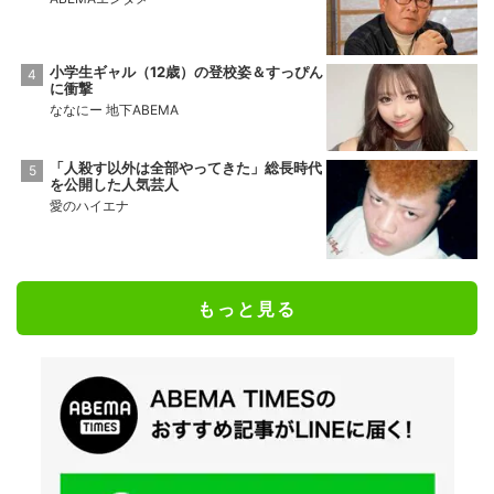
小学生ギャル（12歳）の登校姿＆すっぴん
に衝撃
ななにー 地下ABEMA
「人殺す以外は全部やってきた」総長時代
を公開した人気芸人
愛のハイエナ
もっと見る