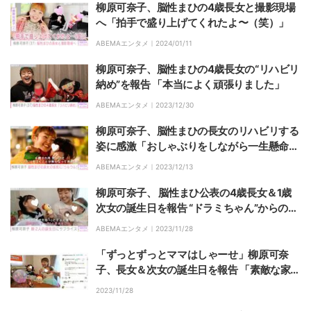
柳原可奈子、脳性まひの4歳長女と撮影現場
へ「拍手で盛り上げてくれたよ〜（笑）」
ABEMAエンタメ｜
2024/01/11
柳原可奈子、脳性まひの4歳長女の“リハビリ
納め”を報告 「本当によく頑張りました」
ABEMAエンタメ｜
2023/12/30
柳原可奈子、脳性まひの長女のリハビリする
姿に感激「おしゃぶりをしながら一生懸命リ
ハビリを頑張っていた赤ちゃんの頃の長女を
ABEMAエンタメ｜
2023/12/13
思い出し、成長したなぁとウルウル」
柳原可奈子、 脳性まひ公表の4歳長女＆1歳
次女の誕生日を報告 “ドラミちゃん”からのサ
プライズ電話に驚き「最高の思い出になりま
ABEMAエンタメ｜
2023/11/28
した」
「ずっとずっとママはしゃーせ」柳原可奈
子、長女＆次女の誕生日を報告 「素敵な家
族」「涙が出た」とファン祝福
2023/11/28