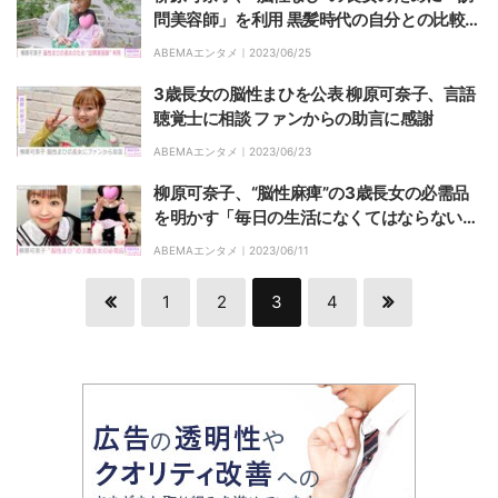
問美容師」を利用 黒髪時代の自分との比較シ
ョットが話題
ABEMAエンタメ｜
2023/06/25
3歳長女の脳性まひを公表 柳原可奈子、言語
聴覚士に相談 ファンからの助言に感謝
ABEMAエンタメ｜
2023/06/23
柳原可奈子、“脳性麻痺”の3歳長女の必需品
を明かす「毎日の生活になくてはならないも
の」
ABEMAエンタメ｜
2023/06/11
1
2
3
4