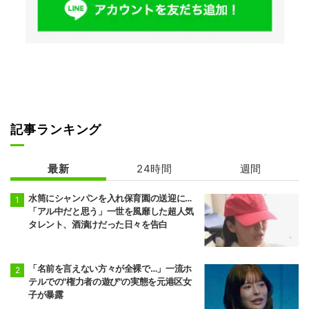
記事ランキング
最新
24時間
週間
水筒にシャンパンを入れ保育園の送迎に…
「アル中だと思う」一世を風靡した超人気
タレント、酒漬けだった日々を告白
「名前を言えない方々が全裸で…」一流ホ
テルでの"権力者の遊び"の実態を元港区女
子が暴露