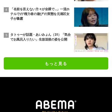
「名前を言えない方々が全裸で…」一流ホ
テルでの"権力者の遊び"の実態を元港区女
子が暴露
タトゥーが話題・あいみょん（31）「気合
でお風呂入りたい」生放送後の姿を公開
もっと見る