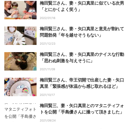
梅田賢三さん、妻・矢口真里に似ている次男
「とにかくよく笑う」
2022/01/16
梅田賢三さん、妻・矢口真里と意見が割れて
問題勃発「年を越せそうもない」
2021/12/23
梅田賢三さん、妻・矢口真里のナイスな行動
「思わぬ刺激を与えそうに」
2021/11/09
梅田賢三さん、帝王切開で出産した妻・矢口
真里「緊張感が体温から感じ取れるほど」
2021/10/17
梅田賢三、妻・矢口真里とのマタニティフォ
トを公開「手島優さんに撮って頂きました」
2021/09/24