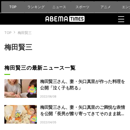
TOP
ランキング
ニュース
スポーツ
アニメ
エン
TOP
梅田賢三
梅田賢三
梅田賢三の最新ニュース一覧
梅田賢三さん、妻・矢口真里が作った料理を
公開「泣く子も黙る」
2022/06/08
梅田賢三さん、妻・矢口真里のご満悦な表情
を公開「長男が擦り寄ってきてそのまま就
寝」
2022/04/05