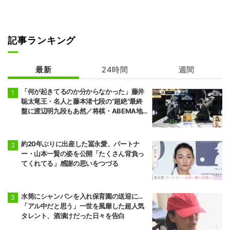
記事ランキング
最新
24時間
週間
「何が起きてるのか分からなかった」藤井
聡太竜王・名人と藤本渚七段の“超絶”最終
盤に渡辺明九段もあ然／将棋・ABEMA地
域トーナメント2026
約20年ぶりに出産した冨永愛、パートナ
ー・山本一賢の姿を公開「たくさん背負っ
てくれてる」感謝の思いをつづる
水筒にシャンパンを入れ保育園の送迎に…
「アル中だと思う」一世を風靡した超人気
タレント、酒漬けだった日々を告白