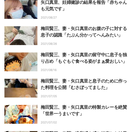
矢口真里、妊婦健診の結果を報告「赤ちゃん
も元気です」
2021/08/27
梅田賢三、妻・矢口真里のお腹の子に対する
息子の認識「たぶん分かってへんみたい」
2021/08/26
梅田賢三、妻・矢口真里の留守中に息子を独
り占め「もぐもぐ食べる姿がまぁ愛おしい」
2021/08/16
梅田賢三、妻・矢口真里と息子のために作っ
た料理を公開「むさぼってました」
2021/07/05
梅田賢三、妻・矢口真里の特製カレーを絶賛
「世界一うまいです」
2021/07/02