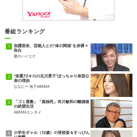
番組ランキング
加護亜依、芸能人との“体の関係”を赤裸々
告白
愛のハイエナ
“体重72キロの北川景子”ぽっちゃり体型公
表の理由
ななにー 地下ABEMA
「ゴミ屋敷」「孤独死」布川敏和の離婚後
の絶望生活
ABEMAエンタメ
小学生ギャル（12歳）の登校姿＆すっぴん
に衝撃