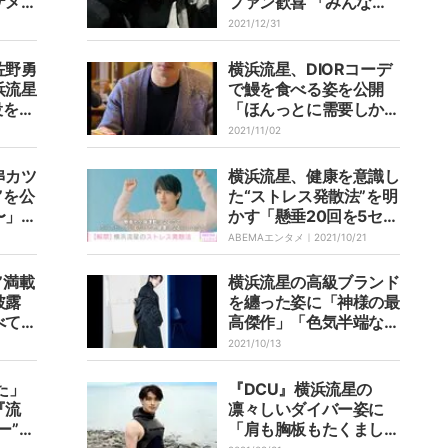
ケメン
ファン歓喜 「みんな素
ョット
敵」「DCU楽しみ」の
2021/12/31
喜びの
声
佐野勇
横浜流星、DIORコーデ
浜流星
で鰻を食べる姿を公開
役をシ
「ほんっとに需要しかな
ファン
い」「カッコイイ」とフ
2021/11/02
完璧」
ァン絶賛
い
串カツ
横浜流星、健康を意識し
”を公
た“ストレス発散法”を明
〜」
かす「懸垂20回を5セッ
期待の
トやって」
ABEMAエンタメ｜
2021/10/21
”満載
横浜流星の高級ブランド
披露
を纏った姿に「神様の最
べてく
高傑作」「色気半端な
なりた
い」とファン悶絶
2021/10/13
た」
『DCU』横浜流星の
『流
凛々しいダイバー姿に
ー”で
「肩も胸板もたくまし