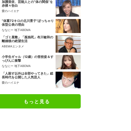
加護亜依、芸能人との“体の関係”を
赤裸々告白
愛のハイエナ
“体重72キロの北川景子”ぽっちゃり
体型公表の理由
ななにー 地下ABEMA
「ゴミ屋敷」「孤独死」布川敏和の
離婚後の絶望生活
ABEMAエンタメ
小学生ギャル（12歳）の登校姿＆す
っぴんに衝撃
ななにー 地下ABEMA
「人殺す以外は全部やってきた」総
長時代を公開した人気芸人
愛のハイエナ
もっと見る