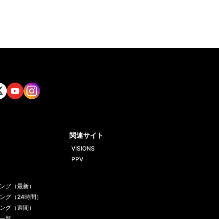
tt
Yout
Insta
ube
gram
関連サイト
VISIONS
PPV
ング（最新）
ング（24時間）
ング（週間）
一覧