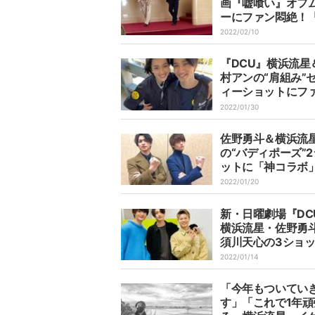
画『嘘喰い』オフ
ーにファン悶絶！
ゃわちゃしてる2
2022/02/10
い」「結婚したい
『DCU』横浜流星
村アンの“肩組み”
ィーショットにフ
賛「とってもいい
2022/01/30
佐野勇斗＆横浜流
の“バディポーズ”
ットに「神コラボ
強バディ誕生」と
2022/01/20
感激！
新・日曜劇場『DC
横浜流星・佐野勇
須川天心の3ショ
「共演嬉しい」「
2022/01/14
イさせていただき
と期待の声！
「今年もついてい
す」「これで1年頑