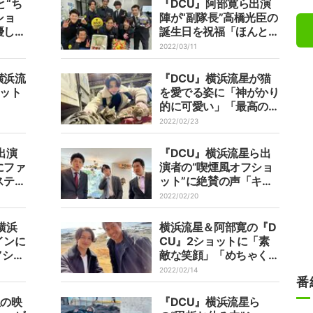
と“ち
『DCU』阿部寛ら出演
ショ
陣が“副隊長”高橋光臣の
優しい
誕生日を祝福「ほんとい
の声
いチーム」「笑顔が素
2022/03/11
敵」の声
横浜流
『DCU』横浜流星が猫
ョット
を愛でる姿に「神がかり
的に可愛い」「最高の癒
し」と悶絶の声殺到
2022/02/23
出演
『DCU』横浜流星ら出
にファ
演者の“喫煙風オフショ
ステキ
ット”に絶賛の声「キメ
キメかっこよー」「イケ
2022/02/20
てる三人組」
横浜
横浜流星＆阿部寛の『D
インに
CU』2ショットに「素
”ショ
敵な笑顔」「めちゃくち
「とて
ゃいい写真」の声
2022/02/14
番
ちにな
星の映
『DCU』横浜流星ら