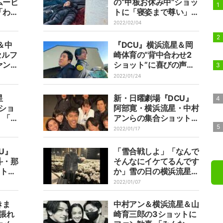
ムービ
の“甲板お休み中”ショッ
「わち
トに「寝姿まで尊い」
人可愛
「頑張ってください」の
2022/02/04
」の声
声
＆中
『DCU』横浜流星＆岡
セルフ
崎体育の“背中合わせ2
ァン絶
ショット”に喜びの声！
笑顔」
「とっても仲良さげ」
2022/01/24
「表情が面白すぎ」
星
新・日曜劇場『DCU』
2ショ
阿部寛・横浜流星・中村
」「最
アンらの集合ショットに
ファン
喜びの声！「楽しそう」
2022/01/17
「チームワークばっち
り」
U』
「雪合戦しよ」「なんで
斗・那
そんなにイケてるんです
ットに
か」雪の日の横浜流星オ
リアタ
フショットにファン悶
2022/01/07
ます」
絶！
きま
中村アン＆横浜流星＆山
張れ
崎育三郎の3ショットに