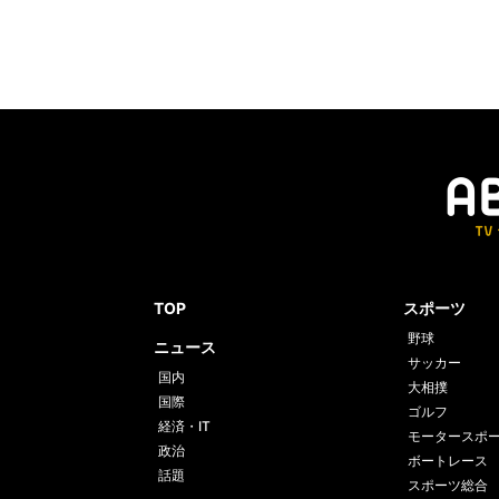
TOP
スポーツ
野球
ニュース
サッカー
国内
大相撲
国際
ゴルフ
経済・IT
モータースポ
政治
ボートレース
話題
スポーツ総合