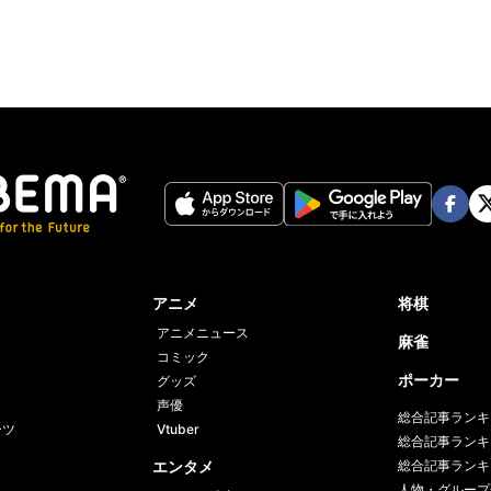
Face
Twi
book
er
アニメ
将棋
アニメニュース
麻雀
コミック
ポーカー
グッズ
声優
総合記事ランキ
ーツ
Vtuber
総合記事ランキ
エンタメ
総合記事ランキ
人物・グループ