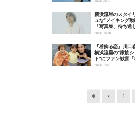
感謝のメッセージ
2021/09/17
横浜流星のスタイ
ュな“メイキング動
「写真集、待ち遠
「笑顔たまらん」
2021/08/20
『着飾る恋』川口
横浜流星の“家族シ
ト”にファン歓喜「
いっぱい」「最高
2021/07/01
んショット」
1