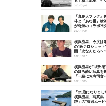
る」横浜流星、イ
際立つモノクロシ
2022/01/05
での新年の挨拶に
声！
『真犯人フラグ』
斗と『あな番』横
が奇跡のコラボ?!
ャッフルする姿に
2021/11/30
胸アツ！「ビジュ
「お2人ともかわい
横浜流星、今度は
ー」
の“飯テロショット
開「次なんだろ〜
と“シリーズ化”に
2021/10/22
声
横浜流星が“彼氏感
のほろ酔い写真を
「一緒にお寿司食
ださい」「寿司に
2021/10/19
い」とファン悶絶
「25歳になりまし
横浜流星、写真集
跡』の“海辺ムービ