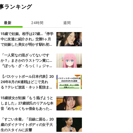
事ランキング
最新
24時間
週間
15歳で妊娠。相手は27歳…「停学
中に友達に紹介され」交際1ヶ月
で妊娠した美女が明かす馴れ初め
に「だいぶ危ねーよ！」小森純も
絶句
「一人変なの混ざってないです
か？」まさかのラストワン賞に…
『ぼっち・ざ・ろっく！』ジャー
ジメイド姿にツッコミ殺到
【バスケットボール日本代表】20
26年8月の6連戦はどこで見れ
る？テレビ放送・ネット配信まと
め 招集メンバーも解説
15歳彼女が妊娠「もう逃げようと
しました」27歳彼氏のリアルな本
音「めちゃくちゃ借金もあったの
で…」
「すごい水着」「目線に困る」20
歳のダイナマイトボディの女子大
生のスタイルに反響