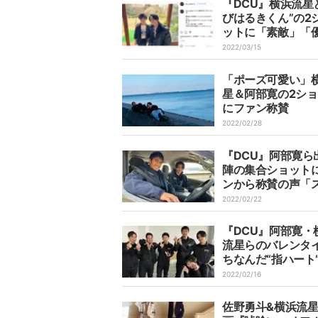
『DCU』横浜流星
びはるきくん”の2
ットに「素敵」「
眼差しにキュン」
2022/03/15
「ポーズ可愛い」
星＆阿部寛の2シ
にファン称賛
2022/02/28
『DCU』阿部寛ら
陣の集合ショット
ンから称賛の声「
なオフショット」
2022/02/22
『DCU』阿部寛・
流星らのバレンタ
ちなんだ“指ハート
ットにファン歓喜
2022/02/16
もハッピーな気持
った」
佐野勇斗&横浜流