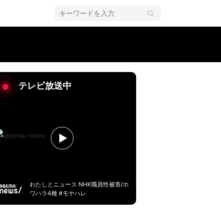
テレビ放送中
わたしとニュース NHK職員性被害/ホ
ワハラ4種 #モヤハレ