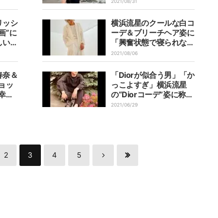
い」「1月が待ち遠し
2021/08/31
い」の声
リッシ
横浜流星のクールな白コ
画”に
ーデ＆ブリーチヘア姿に
しい」
「興奮状態で寝られない
の声
かも」と悶絶の声
2021/08/06
春奈＆
「Diorが似合う男」「か
ョッ
っこよすぎ」横浜流星
幸せ
の“Diorコーデ”姿に称賛
のぎゅ
の声
2021/06/29
2
3
4
5