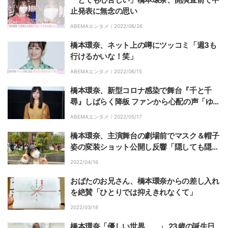
止発表に無念の思い
ABEMAエンタメ｜
2022/06/26
橋本環奈、ネット上の噂にツッコミ「週3も
行けるかいな！笑」
ABEMAエンタメ｜
2022/06/15
橋本環奈、新型コロナ感染で舞台『千と千
尋』しばらく降板 ファンから心配の声「ゆっ
くり休んで」
ABEMAエンタメ｜
2022/05/17
橋本環奈、主演舞台の劇場前でマスク＆帽子
姿の変装ショット公開し反響「隠しても隠し
きれないオーラ」
2022/04/16
おばたのお兄さん、橋本環奈からの差し入れ
を絶賛「ひとりでは抑えきれなくて」
2022/03/18
橋本環奈「優しい世界。。」 23歳の誕生日