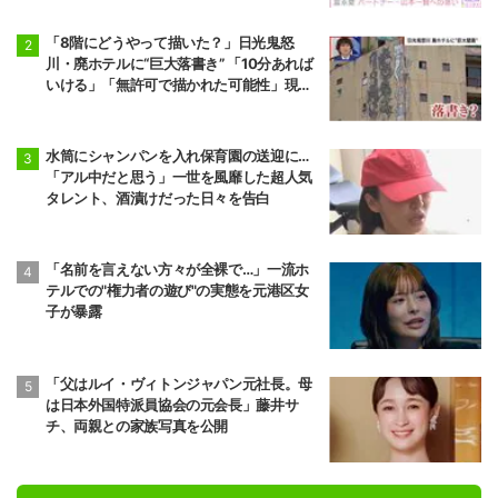
「8階にどうやって描いた？」日光鬼怒
川・廃ホテルに“巨大落書き” 「10分あれば
いける」「無許可で描かれた可能性」現役
アーティストらが見解
水筒にシャンパンを入れ保育園の送迎に…
「アル中だと思う」一世を風靡した超人気
タレント、酒漬けだった日々を告白
「名前を言えない方々が全裸で…」一流ホ
テルでの"権力者の遊び"の実態を元港区女
子が暴露
「父はルイ・ヴィトンジャパン元社長。母
は日本外国特派員協会の元会長」藤井サ
チ、両親との家族写真を公開