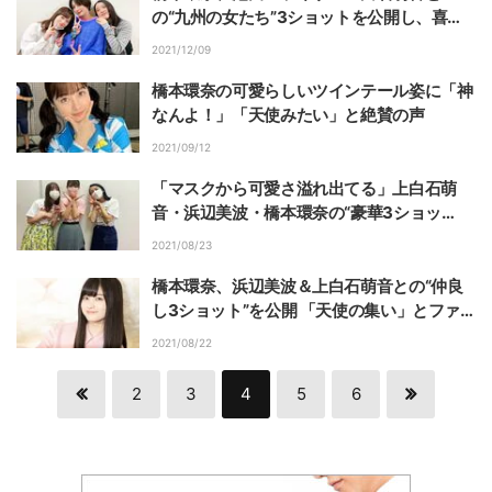
の“九州の女たち”3ショットを公開し、喜び
の声！「顔面偏差値たかー」「神々の戯れ」
2021/12/09
橋本環奈の可愛らしいツインテール姿に「神
なんよ！」「天使みたい」と絶賛の声
2021/09/12
「マスクから可愛さ溢れ出てる」上白石萌
音・浜辺美波・橋本環奈の“豪華3ショッ
ト”に絶賛の声
2021/08/23
橋本環奈、浜辺美波＆上白石萌音との“仲良
し3ショット”を公開 「天使の集い」とファ
ン絶賛
2021/08/22
2
3
4
5
6