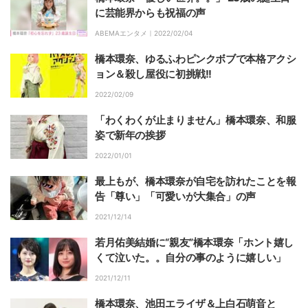
に芸能界からも祝福の声
ABEMAエンタメ｜
2022/02/04
橋本環奈、ゆるふわピンクボブで本格アクシ
ョン＆殺し屋役に初挑戦!!
2022/02/09
「わくわくが止まりません」橋本環奈、和服
姿で新年の挨拶
2022/01/01
最上もが、橋本環奈が自宅を訪れたことを報
告「尊い」「可愛いが大集合」の声
2021/12/14
若月佑美結婚に“親友”橋本環奈「ホント嬉し
くて泣いた。。自分の事のように嬉しい」
2021/12/11
橋本環奈、池田エライザ＆上白石萌音と