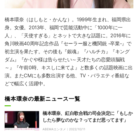
橋本環奈
（はしもと・かんな）。1999年生まれ、福岡県出
身。女優。2013年、福岡で芸能活動中に「1000年に一
人」、「天使すぎる」とネットで大きな話題に。2016年に
角川映画40周年記念作品『セーラー服と機関銃 -卒業-』で
初主演を果たす。その後も『銀魂』『ハルチカ』『キング
ダム』『かぐや様は告らせたい～天才たちの恋愛頭脳戦
～』『午前0時、キスしに来てよ』と数多くの話題映画に出
演。またCMにも多数出演する他、TV・バラエティ番組な
どで幅広く活躍中。
橋本環奈の最新ニュース一覧
橋本環奈、紅白歌合戦の司会決定に「もしか
したら夢なのかな？ってまだ思ってます」
ABEMAエンタメ｜
2022/10/11