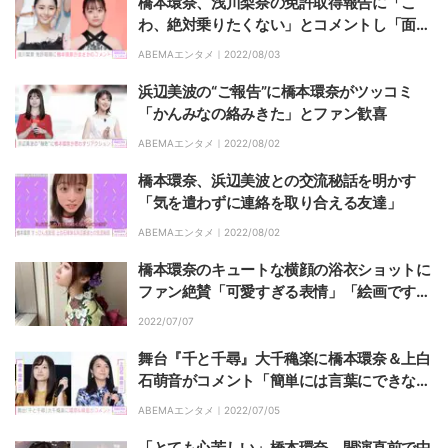
橋本環奈、浅川梨奈の免許取得報告に「こ
わ、絶対乗りたくない」とコメントし「面白
すぎ」と話題に
ABEMAエンタメ｜
2022/08/03
浜辺美波の“ご報告”に橋本環奈がツッコミ
「かんみなの絡みきた」とファン歓喜
ABEMAエンタメ｜
2022/08/02
橋本環奈、浜辺美波との交流秘話を明かす
「気を遣わずに連絡を取り合える友達」
ABEMAエンタメ｜
2022/08/02
橋本環奈のキュートな横顔の浴衣ショットに
ファン絶賛「可愛すぎる表情」「絵画です
か？」
2022/07/07
舞台『千と千尋』大千穐楽に橋本環奈＆上白
石萌音がコメント「簡単には言葉にできない
気持ちで今日を迎えました」
ABEMAエンタメ｜
2022/07/05
「とても心苦しい」橋本環奈、開演直前で中