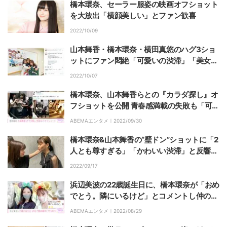
橋本環奈、セーラー服姿の映画オフショット
を大放出「横顔美しい」とファン歓喜
2022/10/09
山本舞香・橋本環奈・横田真悠のハグ3ショ
ットにファン悶絶「可愛いの渋滞」「美女3
人」
2022/10/07
橋本環奈、山本舞香らとの『カラダ探し』オ
フショットを公開 青春感満載の失敗も「可愛
い」と話題に
ABEMAエンタメ｜
2022/09/30
橋本環奈&山本舞香の“壁ドン”ショットに「2
人とも尊すぎる」「かわいい渋滞」と反響の
声
2022/09/17
浜辺美波の22歳誕生日に、橋本環奈が「おめ
でとう。隣にいるけど」とコメントし仲の良
さが話題
ABEMAエンタメ｜
2022/08/29