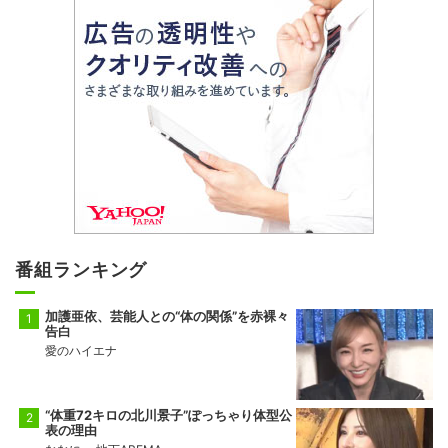
番組ランキング
加護亜依、芸能人との“体の関係”を赤裸々
告白
愛のハイエナ
“体重72キロの北川景子”ぽっちゃり体型公
表の理由