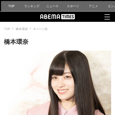
TOP
ランキング
ニュース
スポーツ
アニメ
エン
TOP
橋本環奈
4ページ目
橋本環奈