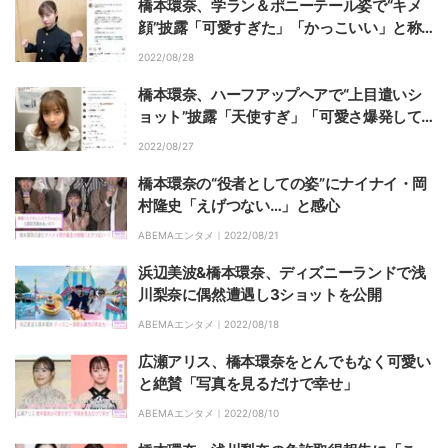
橋本環奈、学ラン＆ポニーテール姿で“キメ
顔”披露「可愛すぎた」「かっこいい」と称
賛の声
2022/08/28
橋本環奈、ハーフアップヘアで“上目遣いシ
ョット”披露「天使すぎ」「可愛さ爆発して
る」とファン絶賛
2022/08/27
橋本環奈の“役者としての姿”にナイナイ・岡
村隆史「えげつない…」と感心
ABEMAエンタメ｜
2022/08/21
浜辺美波&橋本環奈、ディズニーランドで浅
川梨奈に偶然遭遇し3ショットを公開
ABEMAエンタメ｜
2022/08/18
広瀬アリス、橋本環奈をとんでもなく可愛い
と絶賛「写真を見るだけで幸せ」
ABEMAエンタメ｜
2022/08/10