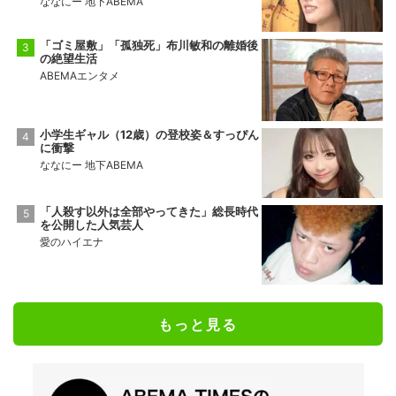
ななにー 地下ABEMA
「ゴミ屋敷」「孤独死」布川敏和の離婚後
の絶望生活
ABEMAエンタメ
小学生ギャル（12歳）の登校姿＆すっぴん
に衝撃
ななにー 地下ABEMA
「人殺す以外は全部やってきた」総長時代
を公開した人気芸人
愛のハイエナ
もっと見る