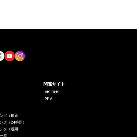
tt
Yout
Insta
ube
gram
関連サイト
VISIONS
PPV
ング（最新）
ング（24時間）
ング（週間）
一覧