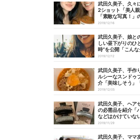
武田久美子、久々
2ショット「美人
「素敵な写真！」
2019/12/16
武田久美子、娘との
しい昼下がりのひ
時”を公開「こんな
ーンバーガーが登
2019/12/12
武田久美子、手作
ルシーなスンドゥ
介「美味しそう」
ピを教えて」の声
2019/12/05
武田久美子、ヘア
の必需品を紹介「
などはかけていな
すよ」
2019/11/29
武田久美子、ママ