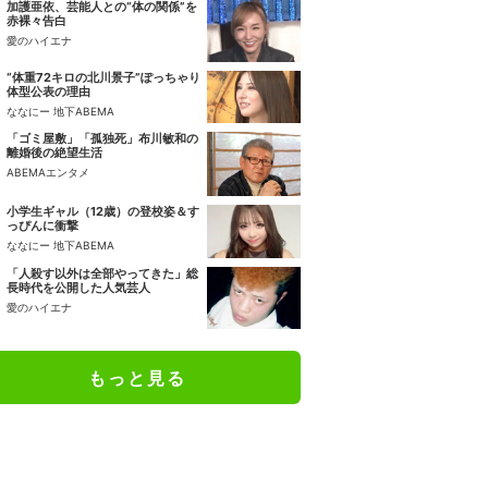
加護亜依、芸能人との“体の関係”を
赤裸々告白
愛のハイエナ
“体重72キロの北川景子”ぽっちゃり
体型公表の理由
ななにー 地下ABEMA
「ゴミ屋敷」「孤独死」布川敏和の
離婚後の絶望生活
ABEMAエンタメ
小学生ギャル（12歳）の登校姿＆す
っぴんに衝撃
ななにー 地下ABEMA
「人殺す以外は全部やってきた」総
長時代を公開した人気芸人
愛のハイエナ
もっと見る