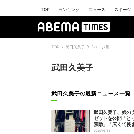
TOP
ランキング
ニュース
スポーツ
TOP
武田久美子
6ページ目
武田久美子
武田久美子の最新ニュース一覧
武田久美子、娘の
ゼットを公開「と
素敵」「広くて羨
い」の声
2020/03/18