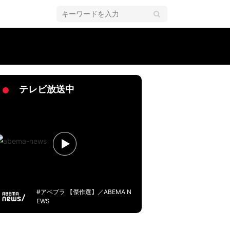
テレビ放送中
#アベプラ 【傑作選】／ABEMA N
EWS