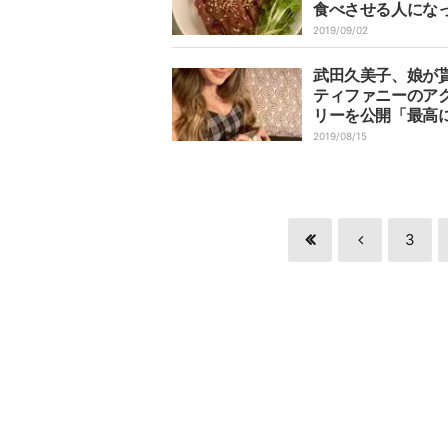
食べさせる人にな
まっています…」
2019/09/02
武田久美子、娘が
ティファニーのア
リーを公開「最高
う年齢」
2019/08/15
3