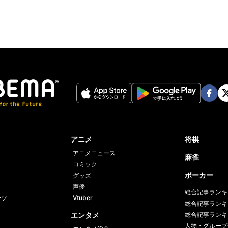
Face
Twi
book
er
アニメ
将棋
アニメニュース
麻雀
コミック
ポーカー
グッズ
声優
総合記事ランキ
ーツ
Vtuber
総合記事ランキ
エンタメ
総合記事ランキ
人物・グループ