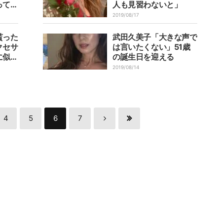
ってし
人も見習わないと」
2019/08/17
貰った
武田久美子「大きな声で
クセサ
は言いたくない」51歳
に似合
の誕生日を迎える
2019/08/14
4
5
6
7