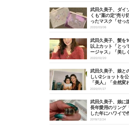
武田久美子、ダイ
くも“案の定”売り
ったマスク「せっ
向いたので可愛い c
2020/03/06
rポーチを」
武田久美子、髪を1
以上カット「とっ
ージャス」「美し
リューミー」の声
2020/02/20
武田久美子、娘と
しい2ショットを公
「美人」「全然変
ない」の声
2020/01/27
武田久美子、娘に
長年愛用のリング
した年にハワイで
した」
2019/12/24