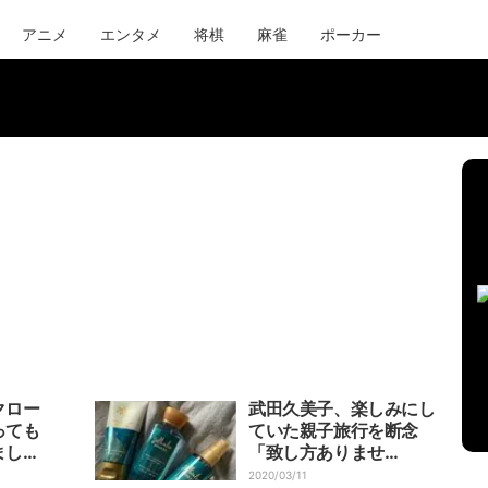
アニメ
エンタメ
将棋
麻雀
ポーカー
クロー
武田久美子、楽しみにし
っても
ていた親子旅行を断念
まし
「致し方ありませ
ん。。」
2020/03/11