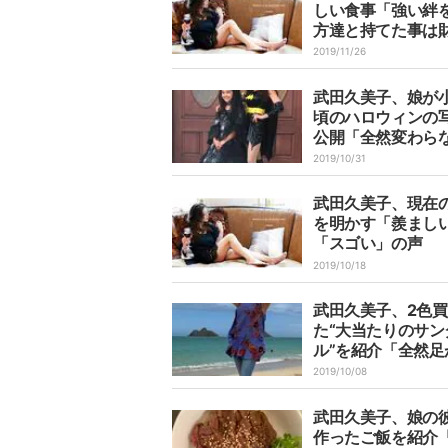
しい食事「強い絆
方達と持てた事は
す！」
2019/11/26
武田久美子、娘が
頃のハロウィンの
公開「全然変わら
い！」「美魔女」
2019/10/31
武田久美子、現在
を明かす「羨まし
「スゴい」の声
2019/10/18
武田久美子、2色
た“大当たりのサン
ル”を紹介「全然足
くならない」
2019/10/08
武田久美子、娘の
作ったご飯を紹介