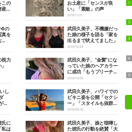
をこの
お土産に「センスが良
財産で
い」「素敵」の声
2019/11/21
小6の
武田久美子、不機嫌だっ
写真を
た娘の様子を語る「家を
な
出るまで吠えてました」
の声
2019/10/29
の視力
武田久美子、“金髪”にな
い」
っていた娘のヘアカラー
に成功「もうブリーチ剤
は懲りて欲しい」
2019/10/09
買いし
武田久美子、ハワイでの
ダ
ビキニ姿を公開「セクシ
が痛
ー」「スタイルも抜群」
と称賛続出
2019/09/30
彼氏に
武田久美子、娘と喧嘩し
「私は
た彼氏の行動を絶賛「大