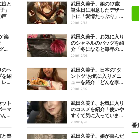
に娘と
武田久美子、娘の17歳
親子」
誕生日に用意したデザー
の声
トに「愛情たっぷり」
「真似させて」の声
2019/12/13
“楽
武田久美子、お気に入り
と
のシャネルのバッグを紹
グリ
介「冬になると毎年のよ
場」
うに持つ」
2019/12/06
りのヘ
武田久美子、日本の“ダ
ブを紹
ントツ”お気に入りメニ
「レシ
ューを紹介「どんな季節
にも必ずといっていいほ
2019/12/02
ど」
セット
武田久美子、お気に入り
パーマ
のコスメを紹介「使いや
いんで
すくて気に入っていま
す」
2019/11/28
番
友と楽
武田久美子、娘が喜んだ