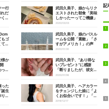
記
ソー行
武田久美子、娘からリク
切れだ
エストされた朝食「美味
かく出
しかったーってご機嫌」
lea
2020/03/03
0cm
武田久美子、娘のバスル
てもゴ
ームを公開「素敵」「さ
くてボ
すがアメリカ！」の声
2020/01/30
の懐か
武田久美子、“あり得な
開
いプレゼント”に感謝
わって
「断りましたが、彼女の
笑顔に負けました」
2020/01/06
譲った
武田久美子、ヘアカラー
「誕生
をチェンジした娘に「よ
作りま
くお似合いです！」「素
敵」の声
2019/12/17