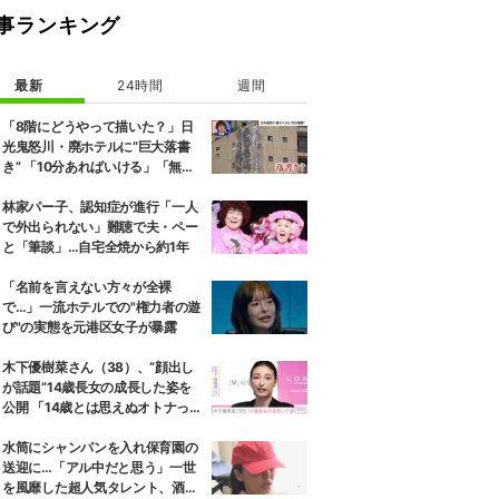
事ランキング
最新
24時間
週間
「8階にどうやって描いた？」日
光鬼怒川・廃ホテルに“巨大落書
き” 「10分あればいける」「無許
可で描かれた可能性」現役アーテ
ィストらが見解
林家パー子、認知症が進行「一人
で外出られない」難聴で夫・ペー
と「筆談」…自宅全焼から約1年
「名前を言えない方々が全裸
で…」一流ホテルでの"権力者の遊
び"の実態を元港区女子が暴露
木下優樹菜さん（38）、“顔出し
が話題”14歳長女の成長した姿を
公開 「14歳とは思えぬオトナっぽ
さ」「優樹菜ちゃんにそっくりす
ぎる」など反響
水筒にシャンパンを入れ保育園の
送迎に…「アル中だと思う」一世
を風靡した超人気タレント、酒漬