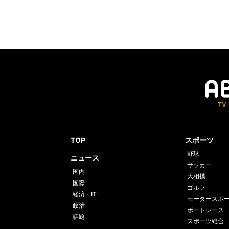
TOP
スポーツ
野球
ニュース
サッカー
国内
大相撲
国際
ゴルフ
経済・IT
モータースポ
政治
ボートレース
話題
スポーツ総合