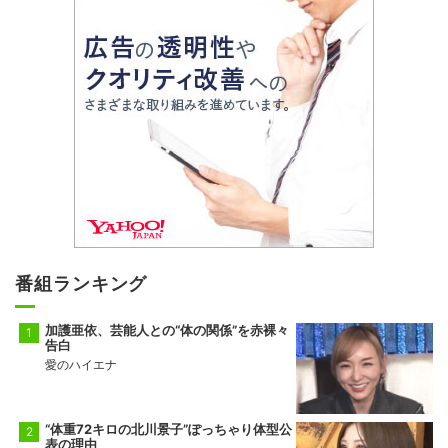
番組ランキング
加護亜依、芸能人との“体の関係”を赤裸々
告白
愛のハイエナ
“体重72キロの北川景子”ぽっちゃり体型公
表の理由