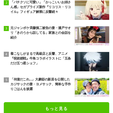
「バチクソに可愛い」「かっこいいお姉さ
ん感」セガプライズ新作『リコリス・リコ
イル』フィギュア解禁に反響続々
元ジャンポケ斉藤慎二被告の妻・瀬戸サオ
リ「きのうから話してる」家族との会話を
紹介
着こなしがまるで高級店と反響、アニメ
『呪術廻戦』牛角コラボイラストに「五条
だけ五つ星シェフ」
「何億だこれ…」大豪邸の新居を公開した
カジサックの妻・ヨメサック、簡単な手作
りごはんを披露
もっと見る