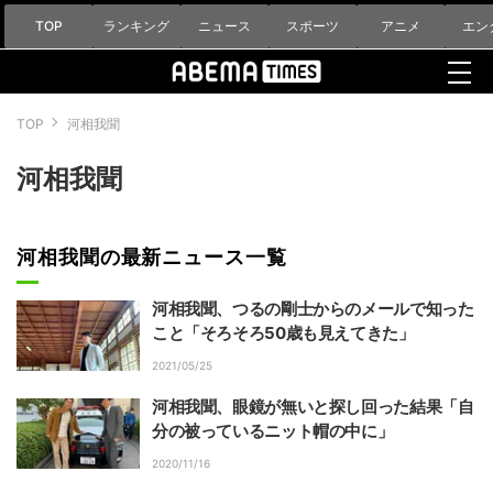
TOP
ランキング
ニュース
スポーツ
アニメ
エン
TOP
河相我聞
河相我聞
河相我聞の最新ニュース一覧
河相我聞、つるの剛士からのメールで知った
こと「そろそろ50歳も見えてきた」
2021/05/25
河相我聞、眼鏡が無いと探し回った結果「自
分の被っているニット帽の中に」
2020/11/16