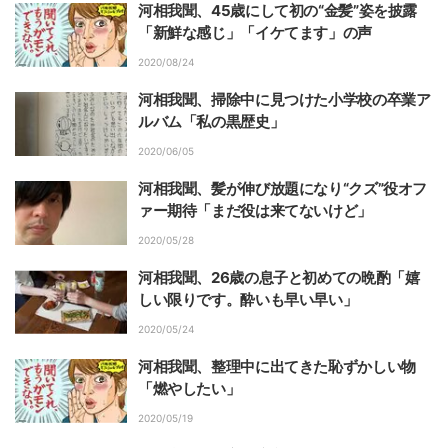
河相我聞、45歳にして初の“金髪”姿を披露
「新鮮な感じ」「イケてます」の声
2020/08/24
河相我聞、掃除中に見つけた小学校の卒業ア
ルバム「私の黒歴史」
2020/06/05
河相我聞、髪が伸び放題になり“クズ”役オフ
ァー期待「まだ役は来てないけど」
2020/05/28
河相我聞、26歳の息子と初めての晩酌「嬉
しい限りです。酔いも早い早い」
2020/05/24
河相我聞、整理中に出てきた恥ずかしい物
「燃やしたい」
2020/05/19