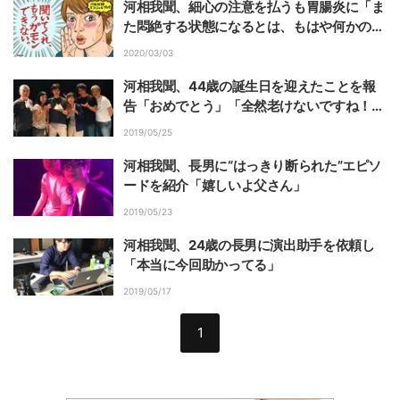
河相我聞、細心の注意を払うも胃腸炎に「ま
た悶絶する状態になるとは、もはや何かの警
告」
2020/03/03
河相我聞、44歳の誕生日を迎えたことを報
告「おめでとう」「全然老けないですね！」
の声
2019/05/25
河相我聞、長男に“はっきり断られた”エピソ
ードを紹介「嬉しいよ父さん」
2019/05/23
河相我聞、24歳の長男に演出助手を依頼し
「本当に今回助かってる」
2019/05/17
1