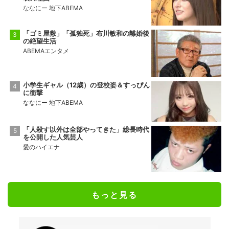
ななにー 地下ABEMA
「ゴミ屋敷」「孤独死」布川敏和の離婚後
の絶望生活
ABEMAエンタメ
小学生ギャル（12歳）の登校姿＆すっぴん
に衝撃
ななにー 地下ABEMA
「人殺す以外は全部やってきた」総長時代
を公開した人気芸人
愛のハイエナ
もっと見る