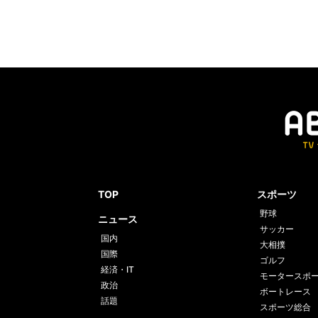
TOP
スポーツ
野球
ニュース
サッカー
国内
大相撲
国際
ゴルフ
経済・IT
モータースポ
政治
ボートレース
話題
スポーツ総合