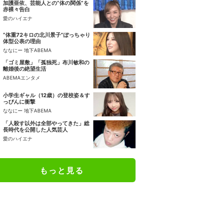
加護亜依、芸能人との“体の関係”を
赤裸々告白
愛のハイエナ
“体重72キロの北川景子”ぽっちゃり
体型公表の理由
ななにー 地下ABEMA
「ゴミ屋敷」「孤独死」布川敏和の
離婚後の絶望生活
ABEMAエンタメ
小学生ギャル（12歳）の登校姿＆す
っぴんに衝撃
ななにー 地下ABEMA
「人殺す以外は全部やってきた」総
長時代を公開した人気芸人
愛のハイエナ
もっと見る