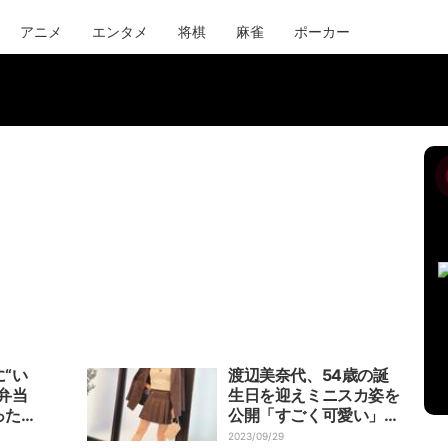
アニメ
エンタメ
将棋
麻雀
ポーカー
“い
渡辺美奈代、54歳の誕
弁当
生日を迎えミニスカ姿を
ったけ
公開「すごく可愛い」
「お似合い」の声
2023/09/29