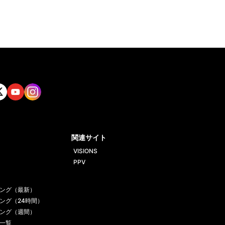
tt
Yout
Insta
ube
gram
関連サイト
VISIONS
PPV
ング（最新）
ング（24時間）
ング（週間）
一覧