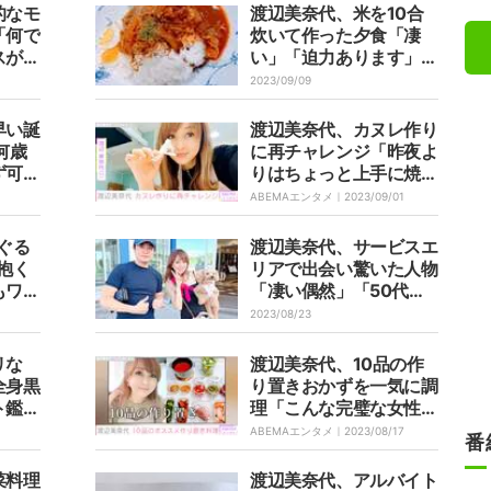
的なモ
渡辺美奈代、米を10合
「何で
炊いて作った夕食「凄
スが素
い」「迫力あります」の
称賛
声
2023/09/09
早い誕
渡辺美奈代、カヌレ作り
何歳
に再チャレンジ「昨夜よ
ず可愛
りはちょっと上手に焼け
たかも」
ABEMAエンタメ｜
2023/09/01
ぐる
渡辺美奈代、サービスエ
抱く
リアで出会い驚いた人物
もワン
「凄い偶然」「50代な
」と反
かばに見えない」の声
2023/08/23
リな
渡辺美奈代、10品の作
全身黒
り置きおかずを一気に調
ト鑑賞
理「こんな完璧な女性い
るんですね」ファン絶賛
ABEMAエンタメ｜
2023/08/17
番
菜料理
渡辺美奈代、アルバイト