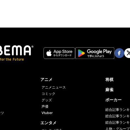
Face
Twi
book
er
アニメ
将棋
アニメニュース
麻雀
コミック
ポーカー
グッズ
声優
総合記事ランキ
ーツ
Vtuber
総合記事ランキ
エンタメ
総合記事ランキ
人物・グループ