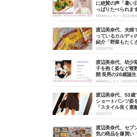
に絶賛の声「暑い
っぱりたべられま
ABEMAエンタメ｜
2023/08/
渡辺美奈代、夫婦
っているカルディ
紹介「野菜もたく
れるから」
2023/07/28
渡辺美奈代、幼少
子を抱く姿など複
開 長男の26歳誕
祝福「母としても
ABEMAエンタメ｜
2023/07/
せてくれた愛弥に
渡辺美奈代、53歳
ショートパンツ姿
「スタイル良く素
「綺麗」の声
2023/07/17
渡辺美奈代、セブ
気の商品を爆買い