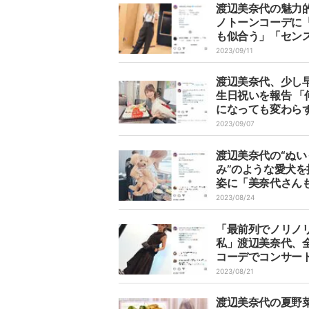
渡辺美奈代の魅力
ノトーンコーデに
も似合う」「セン
敵すぎ」とファン
2023/09/11
渡辺美奈代、少し
生日祝いを報告 「
になっても変わら
すぎます」と反響
2023/09/07
渡辺美奈代の“ぬい
み”のような愛犬を
姿に「美奈代さん
ちゃんもカワイイ
2023/08/24
響
「最前列でノリノ
私」渡辺美奈代、
コーデでコンサー
したことを報告
2023/08/21
渡辺美奈代の夏野