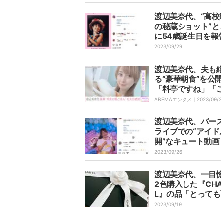
渡辺美奈代、“高校
の秘蔵ショット”と
に54歳誕生日を報
「感動で泣きそう
2023/09/29
た」とファン絶賛
渡辺美奈代、夫も
る“豪華朝食”を公
「料亭ですね」「
ご飯だったら1日頑
ABEMAエンタメ｜
2023/09/
る」と反響
渡辺美奈代、バー
ライブでの“アイド
開”なキュート動画
像を公開 「なんで
2023/09/26
なに可愛いの」「
るだけで幸せ」
渡辺美奈代、一目
2色購入した『CHA
L』の品「とっても
い」「お似合い」
2023/09/19