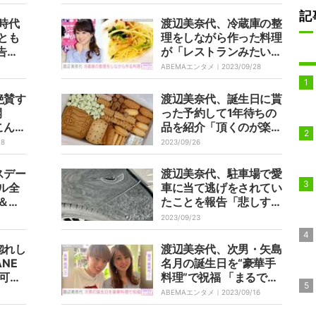
記
時代
渡辺美奈代、冷蔵庫の整
とも
理をしながら作った料理
告
が「レストランみたい」
になっ
と話題に
ABEMAエンタメ｜
2023/09/28
絶賛す
渡辺美奈代、誕生日に貰
開
った予約して1年待ちの
こんな
品を紹介「頂くのが楽し
張れ
み」
28
2023/09/26
スデー
渡辺美奈代、駐車場で愛
ル全
車に当て逃げをされてい
＆画
たことを報告「悲しすぎ
そん
る」
2023/09/23
見てい
惚れし
渡辺美奈代、次男・矢島
NE
名月の誕生日を“豪華手
可愛
料理”で祝福 「まるでレ
の声
ストラン」「最高のごち
ABEMAエンタメ｜
2023/09/16
そう」と反響