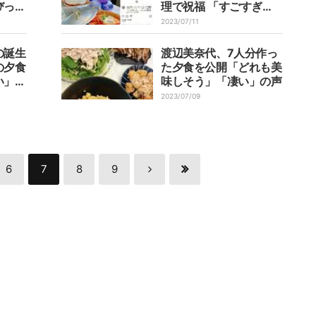
びっく
理で祝福 「すごすぎ
る」「見てるだけでもし
2023/07/11
あわせ」と称賛の声
の誕生
渡辺美奈代、7人分作っ
の夕食
た夕食を公開「どれも美
い」の
味しそう」「凄い」の声
2023/07/09
6
7
8
9