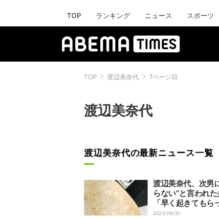
TOP
ランキング
ニュース
スポーツ
TOP
渡辺美奈代
7ページ目
渡辺美奈代
渡辺美奈代の最新ニュース一覧
渡辺美奈代、次男に
らない”と言われた
「早く起きてもら
ど」
2023/09/30