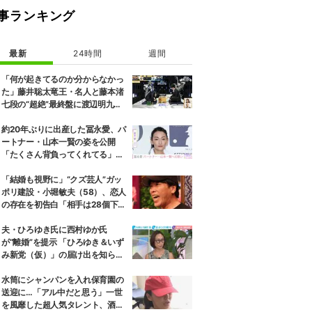
事ランキング
最新
24時間
週間
「何が起きてるのか分からなかっ
た」藤井聡太竜王・名人と藤本渚
七段の“超絶”最終盤に渡辺明九段
もあ然／将棋・ABEMA地域トー
ナメント2026
約20年ぶりに出産した冨永愛、パ
ートナー・山本一賢の姿を公開
「たくさん背負ってくれてる」感
謝の思いをつづる
「結婚も視野に」“クズ芸人”ガッ
ポリ建設・小堀敏夫（58）、恋人
の存在を初告白「相手は28個下の
エステティシャン」
夫・ひろゆき氏に西村ゆか氏
が“離婚”を提示 「ひろゆき＆いず
み新党（仮）」の届け出を知らさ
れず激怒「信頼関係が保てない状
態で夫婦を続けるのは無理」
水筒にシャンパンを入れ保育園の
送迎に…「アル中だと思う」一世
を風靡した超人気タレント、酒漬