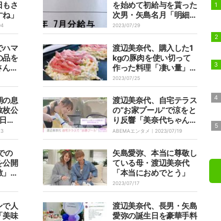
日もさ
を始めて初給与を貰った
すね」
次男・矢島名月「明細書
まで見せてくれた」
04
2023/07/29
でハマ
渡辺美奈代、購入した1
の品を
kgの豚肉を使い切って
さん摂
作った料理「凄い量」「
美味しそう」の声
2023/07/25
期の息
渡辺美奈代、自宅テラス
数枚公
の“お家プール”で涼をと
生日を
り反響「美奈代ちゃんの
成長さ
涼しそうな投稿を見て気
23
ABEMAエンタメ｜
2023/07/19
感謝」
持ちが涼みました」
での
矢島愛弥、本当に尊敬し
を公開
ている母・渡辺美奈代
敵」
「本当におめでとう」
2023/07/17
ンで人
渡辺美奈代、長男・矢島
「美味
愛弥の誕生日を豪華手料