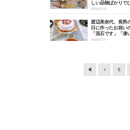
しい品物ばかりで
り」
2023/07/13
渡辺美奈代、長男
日に作ったお祝い
「流石です」「凄
声
2023/07/11
5