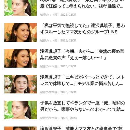
歳で妊娠って…考えられない」祖母目線で心
配
秘密のママ園｜
2026/03/31
「私は平気で無視してた」滝沢眞規子、思わ
ずスルーしたママ友からのグループLINE
秘密のママ園｜
2026/03/31
滝沢眞規子「今朝、夫から…」突然の褒め言
葉に絶賛の声「えぇー嬉しい〜！」
秘密のママ園｜
2026/03/31
滝沢眞規子「ニキビがバーっとできて、スト
レスで体壊して…」モデル業に悩み苦しんだ
過去
秘密のママ園｜
2026/03/31
子供を放置してベランダで一服「俺、昭和の
男だから。家事やらないってわかってて結婚
したでしょ？」15歳年上・亭主関白夫（49
秘密のママ園｜
2026/03/30
歳）に「何やってんの？」「キッツ」滝沢眞
規子もドン引き
滝沢眞規子、芸能人ママ友との食事会で“芸