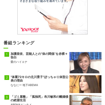
番組ランキング
加護亜依、芸能人との“体の関係”を赤裸々
告白
愛のハイエナ
“体重72キロの北川景子”ぽっちゃり体型公
表の理由
ななにー 地下ABEMA
「ゴミ屋敷」「孤独死」布川敏和の離婚後
の絶望生活
ABEMAエンタメ