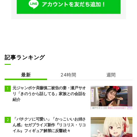
記事ランキング
最新
24時間
週間
元ジャンポケ斉藤慎二被告の妻・瀬戸サオ
リ「きのうから話してる」家族との会話を
紹介
「バチクソに可愛い」「かっこいいお姉さ
ん感」セガプライズ新作『リコリス・リコ
イル』フィギュア解禁に反響続々