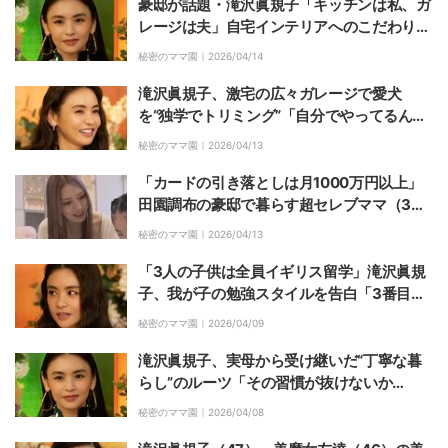
豪邸が話題・滝沢眞規子「キッチンは私、ガ
レージは夫」自宅インテリアへのこだわりを
明かす
秘密のママ園｜
2026/04/14
滝沢眞規子、激宅の広々ガレージで愛犬
を“独学でトリミング”「自分でやってるんで
すか！？」「これもお家！？」驚きの声
秘密のママ園｜
2026/04/13
「カードの引き落としは月1000万円以上」
田園調布の豪邸で暮らす超セレブママ（3
8）の美貌に衝撃「可愛い〜！」「38歳に見
秘密のママ園｜
2026/04/13
えない！！」
「3人の子供は全員イギリス留学」滝沢眞規
子、我が子の勉強スタイルを告白「3番目は
モノに釣られる子で…」
秘密のママ園｜
2026/04/09
滝沢眞規子、実母から受け継いだ“丁寧な暮
らし”のルーツ「その習慣が抜けないか
ら…」
秘密のママ園｜
2026/04/08