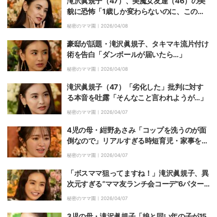
滝沢眞規子（47）、美魔女友達（46）の美
貌に恐怖「1歳しか変わらないのに、この
差！怖い〜！」
秘密のママ園｜
2026/04/08
豪邸が話題・滝沢眞規子、タキマキ流片付け
術を告白「ダンボールが届いたら…」
秘密のママ園｜
2026/04/08
滝沢眞規子（47）「劣化した」批判に対す
る本音を吐露「そんなこと言われようが…」
秘密のママ園｜
2026/04/07
4児の母・紺野あさみ「コップを洗うのが面
倒なので」リアルすぎる時短育児・家事を明
かす
秘密のママ園｜
2026/04/07
「ボスママ狙ってますね！」滝沢眞規子、異
次元すぎる“ママ友ランチ会コーデ”6パター
ンに絶賛の声「カリスマすぎて仲良くなりた
秘密のママ園｜
2026/04/07
い」
3児の母・滝沢眞規子「娘と同い年の子が15