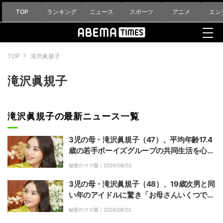
TOP
ランキング
ニュース
スポーツ
アニメ
エン
TOP
滝沢眞規子
滝沢眞規子
滝沢眞規子の最新ニュース一覧
3児の母・滝沢眞規子（47）、平均年齢17.4
歳の若手ボーイズグループの共同生活を心配
「ご飯作ってあげたいよね〜！！」
秘密のママ園｜
2026/08/03
3児の母・滝沢眞規子（48）、19歳次男と同
い年のアイドルに驚き「お母さんいくつです
か！？」
秘密のママ園｜
2026/08/02