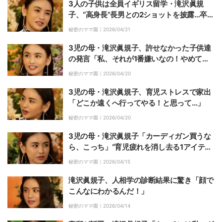
3人の子供は全員イギリス留学・滝沢眞規
子、“高身長”長男との2ショットを披露…卒業
後の進路について明かす
秘密のママ園｜
2026/04/21
3児の母・滝沢眞規子、許せなかった子供達
の発言「私、それが1番嫌いなの！やめてち
ょうだい！！」
秘密のママ園｜
2026/04/20
3児の母・滝沢眞規子、育児ストレスで家出
「どこか遠くへ行ってやる！と思って…」
秘密のママ園｜
2026/04/20
3児の母・滝沢眞規子「カーディガン買うな
ら、こっち」“育児疲れを消し去る1アイテ
ム”を紹介し絶賛の声「めちゃくちゃ良いア
秘密のママ園｜
2026/04/15
ドバイス！」
滝沢眞規子、人相学の診断結果に驚き「顔で
こんなにわかるんだ！」
秘密のママ園｜
2026/04/14