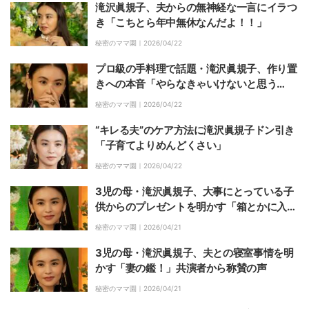
滝沢眞規子、夫からの無神経な一言にイラつ
き「こちとら年中無休なんだよ！！」
秘密のママ園｜
2026/04/22
プロ級の手料理で話題・滝沢眞規子、作り置
きへの本音「やらなきゃいけないと思う
と…」
秘密のママ園｜
2026/04/22
“キレる夫”のケア方法に滝沢眞規子ドン引き
「子育てよりめんどくさい」
秘密のママ園｜
2026/04/22
3児の母・滝沢眞規子、大事にとっている子
供からのプレゼントを明かす「箱とかに入れ
てるけど」
秘密のママ園｜
2026/04/21
3児の母・滝沢眞規子、夫との寝室事情を明
かす「妻の鑑！」共演者から称賛の声
秘密のママ園｜
2026/04/21