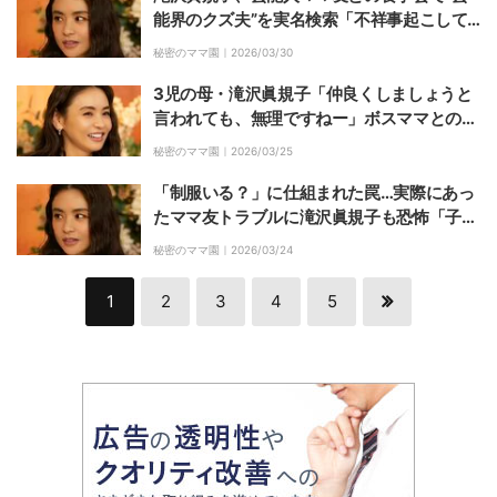
能界のクズ夫”を実名検索「不祥事起こして
開き直った方は…」
秘密のママ園｜
2026/03/30
3児の母・滝沢眞規子「仲良くしましょうと
言われても、無理ですねー」ボスママとの付
き合いに本音
秘密のママ園｜
2026/03/25
「制服いる？」に仕組まれた罠…実際にあっ
たママ友トラブルに滝沢眞規子も恐怖「子供
のこととなるとこっちも強く出れないか
秘密のママ園｜
2026/03/24
ら…」
1
2
3
4
5