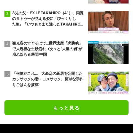
3児の父・EXILE TAKAHIRO（41）、両腕
のタトゥーが見える姿に「びっくりし
た!!!」「いつもとまた違ったTAKAHIROさ
ん」などの反響
観光客のすぐそばで…世界遺産「虎跳峡」
で大規模な土砂崩れ→次々と“大量の岩”が
崩れ落ちる瞬間 中国
「何億だこれ…」大豪邸の新居を公開した
カジサックの妻・ヨメサック、簡単な手作
りごはんを披露
もっと見る