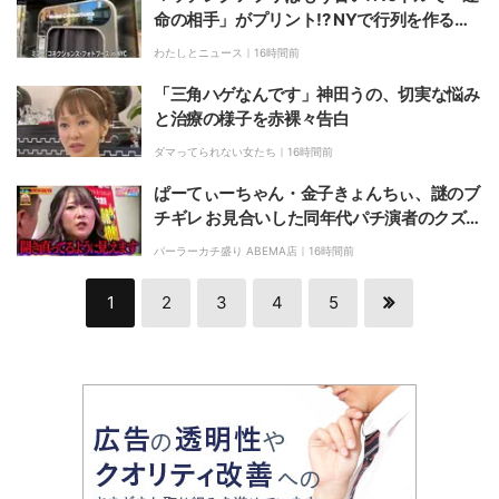
命の相手」がプリント!? NYで行列を作る謎
のボックス「ミスト・コネクションズ」… 約
わたしとニュース｜
16時間前
4000人が体験した新たな出会いの形
「三角ハゲなんです」神田うの、切実な悩み
と治療の様子を赤裸々告白
ダマってられない女たち｜
16時間前
ぱーてぃーちゃん・金子きょんちぃ、謎のブ
チギレ お見合いした同年代パチ演者のクズっ
ぷりに激怒「お寺に行った方がいい」
パーラーカチ盛り ABEMA店｜
16時間前
1
2
3
4
5