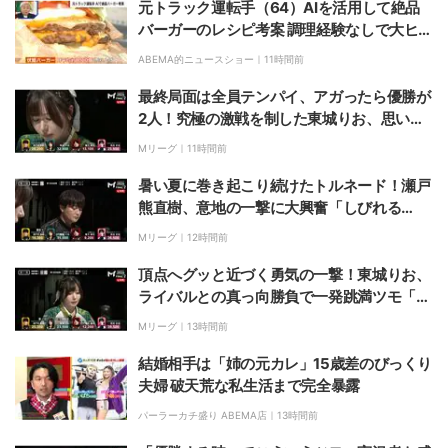
元トラック運転手（64）AIを活用して絶品
バーガーのレシピ考案 調理経験なしで大ヒッ
トの舞台裏
ABEMA的ニュースショー｜
11時間前
最終局面は全員テンパイ、アガったら優勝が
2人！究極の激戦を制した東城りお、思いが
こみ上げる優勝決定の瞬間「美しい結末だっ
Mリーグ｜
11時間前
た」「完全勝利！」／麻雀・Mトーナメント
暑い夏に巻き起こり続けたトルネード！瀬戸
熊直樹、意地の一撃に大興奮「しびれる
ぜ！！！」／麻雀・Mトーナメント
Mリーグ｜
12時間前
頂点へグッと近づく勇気の一撃！東城りお、
ライバルとの真っ向勝負で一発跳満ツモ「こ
の度胸よ！」／麻雀・Mトーナメント
Mリーグ｜
13時間前
結婚相手は「姉の元カレ」15歳差のびっくり
夫婦 破天荒な私生活まで完全暴露
パーラーカチ盛り ABEMA店｜
13時間前