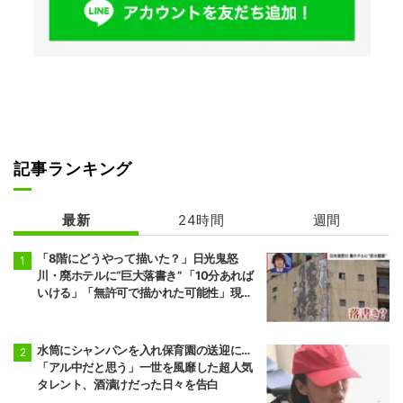
記事ランキング
最新
24時間
週間
「8階にどうやって描いた？」日光鬼怒
川・廃ホテルに“巨大落書き” 「10分あれば
いける」「無許可で描かれた可能性」現役
アーティストらが見解
水筒にシャンパンを入れ保育園の送迎に…
「アル中だと思う」一世を風靡した超人気
タレント、酒漬けだった日々を告白