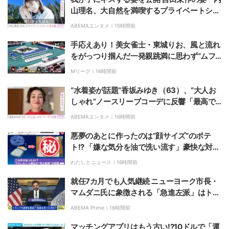
山理名、大自然を満喫するプライベートショ
ットを公開
ABEMAエンタメ｜
15時間前
手応えあり！美女雀士・東城りお、風と流れ
をがっつり掴んだ一発親跳満に思わず“ムフ
フ顔”な瞬間「でかいよこれは」／麻雀・M
Mリーグ｜
16時間前
トーナメント
“水着姿が話題”香坂みゆき（63）、“大人お
しゃれ”ノースリーブコーデに反響「最高で
ございます！」「綺麗でステキ」
ABEMAエンタメ｜
16時間前
悪夢のあとに作ったのは“顔サイズ”のポテ
ト!? 「嫌な気分を油で洗い流す」豪快な対処
法の結果「全部どうでも良くなった」!?「最
わたしとニュース｜
16時間前
高の発想」など反響
就任7カ月でも人気継続 ニューヨーク市長・
マムダニ氏に象徴される「急進左派」はトラ
ンプ氏を脅かすのか 専門家「学生が『資本主
ABEMA Prime｜
16時間前
義はダメだ』と言い出した」
マッチングアプリはもう古い!?10ドルで「運