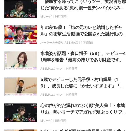
「優勝する時ってこういうツモ」実況者も感
じた“何かある”流れ 混一色テンパイから3秒
後にロン「システムできてるw」／麻雀・M
Mリーグ｜
14時間前
トーナメント
年の差15歳！「姉の元カレと結婚したギャ
ル」の衝撃生活 動画で公開された謎行動の
数々
パーラーカチ盛り ABEMA店｜
14時間前
水着姿が話題・森口博子（58）、デビュー4
1周年を報告「最高の誇りであり財産です」
ABEMAエンタメ｜
14時間前
5歳でデビューした元子役・村山輝星（1
6）、成長した姿に「かわいすぎます」「と
てもステキです」などの反響
ABEMAエンタメ｜
14時間前
心の声がだだ漏れの“ぷく顔”美人雀士・東城
りお、熱いリーチでアガれず頬ぷっくり ファ
ンには大好評「可愛すぎる」「表情管理も怠
Mリーグ｜
15時間前
らない」／麻雀・Mトーナメント