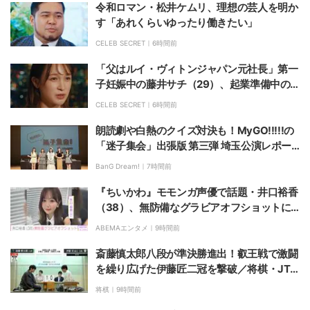
令和ロマン・松井ケムリ、理想の芸人を明か
す「あれくらいゆったり働きたい」
CELEB SECRET｜
6時間前
「父はルイ・ヴィトンジャパン元社長」第一
子妊娠中の藤井サチ（29）、起業準備中の
ビジネスを告白「今年中のオープンを目指
CELEB SECRET｜
6時間前
す」「子供にキラキラした姿を見せたい」
朗読劇や白熱のクイズ対決も！MyGO!!!!!の
「迷子集会」出張版 第三弾 埼玉公演レポー
ト
BanG Dream!｜
7時間前
『ちいかわ』モモンガ声優で話題・井口裕香
（38）、無防備なグラビアオフショットに
反響「たまりませんねっ」
ABEMAエンタメ｜
9時間前
斎藤慎太郎八段が準決勝進出！叡王戦で激闘
を繰り広げた伊藤匠二冠を撃破／将棋・JT
杯
将棋｜
9時間前