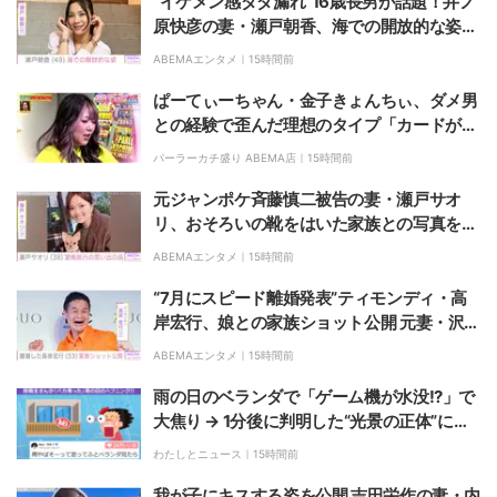
“イケメン感ダダ漏れ”16歳長男が話題！井ノ
原快彦の妻・瀬戸朝香、海での開放的な姿を
公開「いつか行った海…」
ABEMAエンタメ｜
15時間前
ぱーてぃーちゃん・金子きょんちぃ、ダメ男
との経験で歪んだ理想のタイプ「カードが作
れる。ローン審査が通る。人にお金を借りな
パーラーカチ盛り ABEMA店｜
15時間前
い。嘘つくのが上手い人」
元ジャンポケ斉藤慎二被告の妻・瀬戸サオ
リ、おそろいの靴をはいた家族との写真を披
露
ABEMAエンタメ｜
15時間前
“7月にスピード離婚発表”ティモンディ・高
岸宏行、娘との家族ショット公開 元妻・沢井
美優は「目の下に熊さんが」
ABEMAエンタメ｜
15時間前
雨の日のベランダで「ゲーム機が水没!?」で
大焦り → 1分後に判明した“光景の正体”に
「他人の物でも焦る」「完全に見間違える」
わたしとニュース｜
15時間前
など反響
我が子にキスする姿を公開 吉田栄作の妻・内