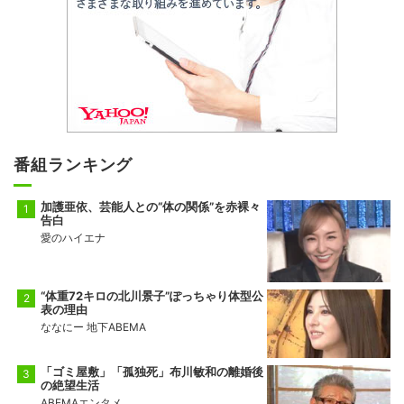
番組ランキング
加護亜依、芸能人との“体の関係”を赤裸々
告白
愛のハイエナ
“体重72キロの北川景子”ぽっちゃり体型公
表の理由
ななにー 地下ABEMA
「ゴミ屋敷」「孤独死」布川敏和の離婚後
の絶望生活
ABEMAエンタメ