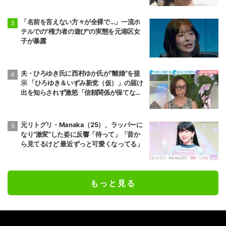
「名前を言えない方々が全裸で…」一流ホ
テルでの"権力者の遊び"の実態を元港区女
子が暴露
夫・ひろゆき氏に西村ゆか氏が“離婚”を提
示 「ひろゆき＆いずみ新党（仮）」の届け
出を知らされず激怒「信頼関係が保てない
状態で夫婦を続けるのは無理」
元リトグリ・Manaka（25）、ラッパーに
なり“激変”した姿に反響「待って」「昔か
ら見てるけど 最近ずっと可愛くなってる」
もっと見る