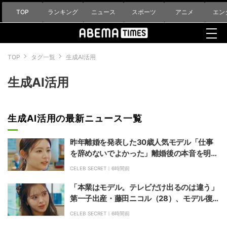
TOP
ランキング
ニュース
スポーツ
アニメ
エン
TOP
タグ一覧
生成AI活用
生成AI活用
生成AI活用の最新ニュース一覧
昨年離婚を発表した30歳人気モデル「仕事
を辞めないでよかった」離婚後の本音を明か
す
CELEB SECRET｜
6時間前
「本業はモデル。テレビだけ出るのは違う」
第一子出産・藤田ニコル（28）、モデル復
帰への不安と本音
CELEB SECRET｜
6時間前