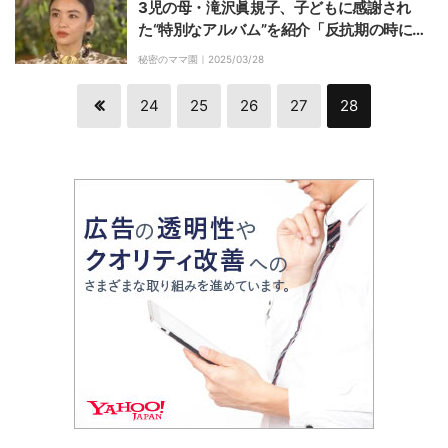
3児の母・滝沢眞規子、子どもに感謝され
た“特別なアルバム”を紹介「反抗期の時に見
て…」
秘密のママ園｜
2025/03/28
24
25
26
27
28