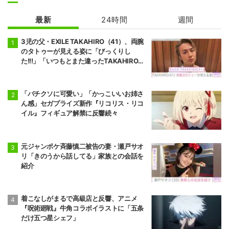
最新
24時間
週間
3児の父・EXILE TAKAHIRO（41）、両腕
のタトゥーが見える姿に「びっくりし
た!!!」「いつもとまた違ったTAKAHIROさ
ん」などの反響
「バチクソに可愛い」「かっこいいお姉さ
ん感」セガプライズ新作『リコリス・リコ
イル』フィギュア解禁に反響続々
元ジャンポケ斉藤慎二被告の妻・瀬戸サオ
リ「きのうから話してる」家族との会話を
紹介
着こなしがまるで高級店と反響、アニメ
『呪術廻戦』牛角コラボイラストに「五条
だけ五つ星シェフ」