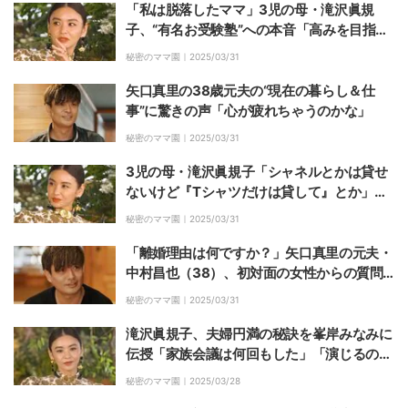
「私は脱落したママ」3児の母・滝沢眞規
子、“有名お受験塾”への本音「高みを目指し
てない子は行く必要がない」
秘密のママ園｜
2025/03/31
矢口真里の38歳元夫の“現在の暮らし＆仕
事”に驚きの声「心が疲れちゃうのかな」
秘密のママ園｜
2025/03/31
3児の母・滝沢眞規子「シャネルとかは貸せ
ないけど『Tシャツだけは貸して』とか」娘
たちのファッションを紹介
秘密のママ園｜
2025/03/31
「離婚理由は何ですか？」矢口真里の元夫・
中村昌也（38）、初対面の女性からの質問
に動揺
秘密のママ園｜
2025/03/31
滝沢眞規子、夫婦円満の秘訣を峯岸みなみに
伝授「家族会議は何回もした」「演じるの
よ」
秘密のママ園｜
2025/03/28