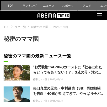
TOP
ランキング
ニュース
スポーツ
アニメ
エン
TOP
タグ一覧
秘密のママ園
28ページ目
秘密のママ園
秘密のママ園の最新ニュース一覧
“お受験塾”SAPIXのカーストに「社会に出た
らどうでも良くない！？」3児の母・滝沢眞
規子が本音
秘密のママ園｜
2025/03/31
矢口真里の元夫・中村昌也（38）再婚願望
を告白「40歳が見えてきて、やっぱり子ど
もが欲しいと思った」
秘密のママ園｜
2025/03/31