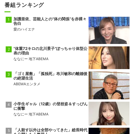
番組ランキング
加護亜依、芸能人との“体の関係”を赤裸々
告白
愛のハイエナ
“体重72キロの北川景子”ぽっちゃり体型公
表の理由
ななにー 地下ABEMA
「ゴミ屋敷」「孤独死」布川敏和の離婚後
の絶望生活
ABEMAエンタメ
小学生ギャル（12歳）の登校姿＆すっぴん
に衝撃
ななにー 地下ABEMA
「人殺す以外は全部やってきた」総長時代