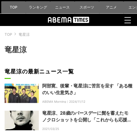
TOP
ランキング
ニュース
スポーツ
アニメ
エン
TOP
竜星涼
竜星涼
竜星涼の最新ニュース一覧
阿部寛、後輩・竜星涼に苦言を呈す 「ある種
のいい生意気さ」
ABEMA Morning｜
2024/11/12
竜星涼、28歳のバースデーに髭を蓄えたモ
ノクロショットを公開し「これからも応援し
ます」「おめでとう」と祝福の声
2021/03/25