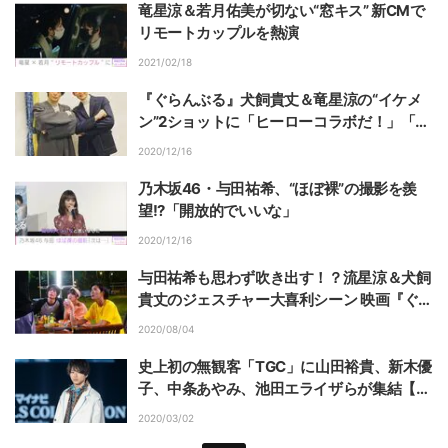
竜星涼＆若月佑美が切ない“窓キス” 新CMで
リモートカップルを熱演
2021/02/18
『ぐらんぶる』犬飼貴丈＆竜星涼の“イケメ
ン”2ショットに「ヒーローコラボだ！」「お
2人ともかっこいい」の声
2020/12/16
乃木坂46・与田祐希、“ほぼ裸”の撮影を羨
望!?「開放的でいいな」
2020/12/16
与田祐希も思わず吹き出す！？流星涼＆犬飼
貴丈のジェスチャー大喜利シーン 映画『ぐら
んぶる』
2020/08/04
史上初の無観客「TGC」に山田裕貴、新木優
子、中条あやみ、池田エライザらが集結【画
像集】
2020/03/02