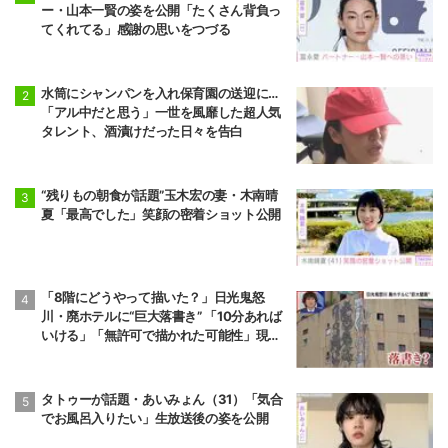
ー・山本一賢の姿を公開「たくさん背負っ
てくれてる」感謝の思いをつづる
水筒にシャンパンを入れ保育園の送迎に…
「アル中だと思う」一世を風靡した超人気
タレント、酒漬けだった日々を告白
“残りもの朝食が話題”玉木宏の妻・木南晴
夏「最高でした」笑顔の密着ショット公開
「8階にどうやって描いた？」日光鬼怒
川・廃ホテルに“巨大落書き” 「10分あれば
いける」「無許可で描かれた可能性」現役
アーティストらが見解
タトゥーが話題・あいみょん（31）「気合
でお風呂入りたい」生放送後の姿を公開