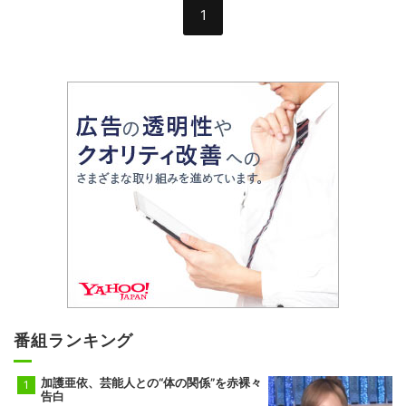
1
番組ランキング
加護亜依、芸能人との“体の関係”を赤裸々
告白