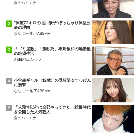
愛のハイエナ
“体重72キロの北川景子”ぽっちゃり体型公
表の理由
ななにー 地下ABEMA
「ゴミ屋敷」「孤独死」布川敏和の離婚後
の絶望生活
ABEMAエンタメ
小学生ギャル（12歳）の登校姿＆すっぴん
に衝撃
ななにー 地下ABEMA
「人殺す以外は全部やってきた」総長時代
を公開した人気芸人
愛のハイエナ