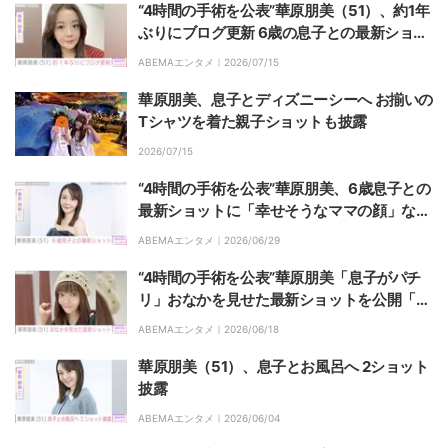
“4時間の手術を公表”華原朋美（51）、約1年
ぶりにブログ更新 6歳の息子との最新ショッ
ト公開
ABEMAエンタメ｜
2026/07/15
華原朋美、息子とディズニーシーへ お揃いの
Tシャツを着た親子ショットも披露
2026/07/15
“4時間の手術を公表”華原朋美、6歳息子との
最新ショットに「幸せそうなママの顔」など
の声
ABEMAエンタメ｜
2026/06/29
“4時間の手術を公表”華原朋美「息子がパチ
リ」おなかを見せた最新ショットを公開「朋
さんかっこいい！」などの声
ABEMAエンタメ｜
2026/06/18
華原朋美（51）、息子とお風呂へ 2ショット
披露
ABEMAエンタメ｜
2026/06/04