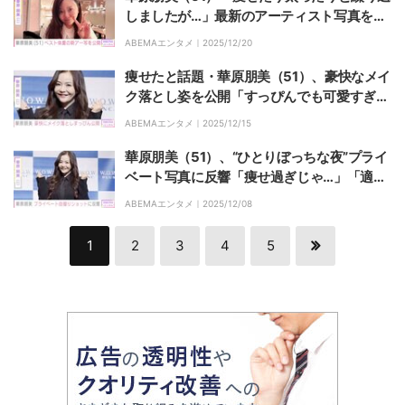
しましたが…」最新のアーティスト写真を公
開
ABEMAエンタメ｜
2025/12/20
痩せたと話題・華原朋美（51）、豪快なメイ
ク落とし姿を公開「すっぴんでも可愛すぎ
る」「笑っちゃいました」
ABEMAエンタメ｜
2025/12/15
華原朋美（51）、“ひとりぼっちな夜”プライ
ベート写真に反響「痩せ過ぎじゃ…」「適度
に休んでくださいね」
ABEMAエンタメ｜
2025/12/08
1
2
3
4
5