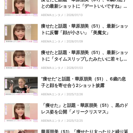
との最新ショットに「デートいいですね」な
ど反響
ABEMAエンタメ｜
2026/01/13
痩せたと話題・華原朋美（51）、最新ショッ
トに反響「顔が小さい」「美魔女」
ABEMAエンタメ｜
2026/01/09
痩せたと話題・華原朋美（51）、最新ショッ
トに「タイムスリップしたみたいに若々し
い」など反響
ABEMAエンタメ｜
2026/01/03
“痩せた”と話題・華原朋美（51）、6歳の息
子と顔を寄せ合う2ショット披露
ABEMAエンタメ｜
2025/12/26
「痩せた」と話題・華原朋美（51）、黒のド
レス姿を公開「メリークリスマス」
ABEMAエンタメ｜
2025/12/25
華原朋美（51）「痩せたり太ったりと繰り返