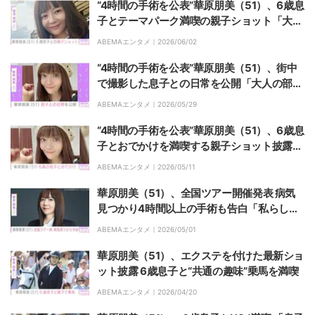
“4時間の手術を公表”華原朋美（51）、6歳息
子とテーマパーク満喫の親子ショット「大き
くなったね」「すっごく楽しそう」などの反
ABEMAエンタメ｜
2026/06/02
響
“4時間の手術を公表”華原朋美（51）、街中
で撮影した息子との日常を公開「大人の部分
がちょこっとだけみえてうれしいですね」
ABEMAエンタメ｜
2026/05/29
「とても可愛い」
“4時間の手術を公表”華原朋美（51）、6歳息
子とおでかけを満喫する親子ショット披露
「優しい顔ですね」「お体無理せずに…」な
ABEMAエンタメ｜
2026/05/11
どの声
華原朋美（51）、全国ツアー開催発表 病気
見つかり4時間以上の手術も告白「私らしく
歌を歌いたい」
ABEMAエンタメ｜
2026/05/01
華原朋美（51）、エクステを付けた最新ショ
ット披露 6歳息子と“共通の趣味”乗馬を満喫
ABEMAエンタメ｜
2026/04/20