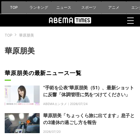
TOP
ランキング
ニュース
スポーツ
アニメ
エン
TOP
華原朋美
華原朋美
華原朋美の最新ニュース一覧
“手術を公表”華原朋美（51）、最新ショット
に反響「体調管理に気をつけてください」
ABEMAエンタメ｜
2026/07/24
華原朋美「ちょっくら旅に出てます」息子と
の3連休の過ごし方を報告
2026/07/20