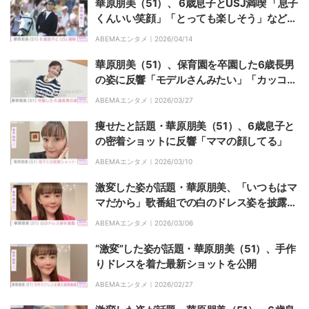
華原朋美（51）、 6歳息子とUSJ満喫 「息子
くんいい笑顔」「とっても楽しそう」など反
響
ABEMAエンタメ｜
2026/04/14
華原朋美（51）、保育園を卒園した6歳長男
の姿に反響「モデルさんみたい」「カッコい
いし大きい！」
ABEMAエンタメ｜
2026/03/27
痩せたと話題・華原朋美（51）、6歳息子と
の密着ショットに反響「ママの顔してる」
ABEMAエンタメ｜
2026/03/10
激変した姿が話題・華原朋美、「いつもはマ
マだから」歌番組での白のドレス姿を披露
「私って歌手なんだなぁーって」
ABEMAエンタメ｜
2026/03/06
“激変”した姿が話題・華原朋美（51）、手作
りドレスを着た最新ショットを公開
ABEMAエンタメ｜
2026/02/27