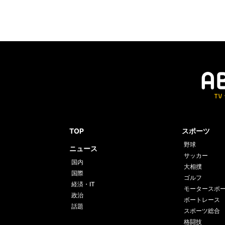
TOP
スポーツ
野球
ニュース
サッカー
国内
大相撲
国際
ゴルフ
経済・IT
モータースポ
政治
ボートレース
話題
スポーツ総合
格闘技