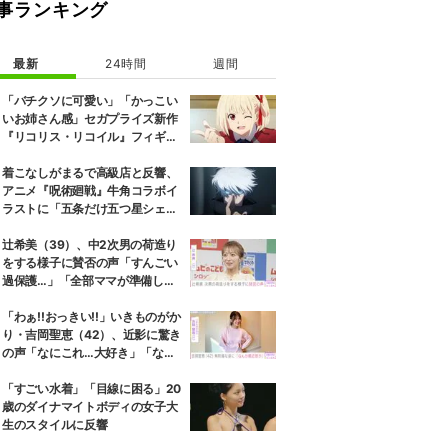
事ランキング
最新
24時間
週間
「バチクソに可愛い」「かっこい
いお姉さん感」セガプライズ新作
『リコリス・リコイル』フィギュ
ア解禁に反響続々
着こなしがまるで高級店と反響、
アニメ『呪術廻戦』牛角コラボイ
ラストに「五条だけ五つ星シェ
フ」
辻希美（39）、中2次男の荷造り
をする様子に賛否の声「すんごい
過保護…」「全部ママが準備して
くれるんだ」
「わぁ!!おっきい!!」いきものがか
り・吉岡聖恵（42）、近影に驚き
の声「なにこれ…大好き」「なん
か親近感が」
「すごい水着」「目線に困る」20
歳のダイナマイトボディの女子大
生のスタイルに反響