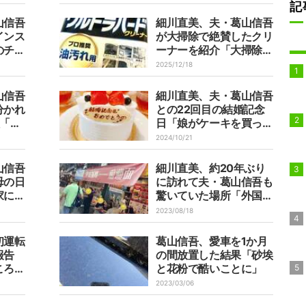
記
山信吾
細川直美、夫・葛山信吾
インス
が大掃除で絶賛したクリ
のチョ
ーナーを紹介「大掃除に
オススメです」
2025/12/18
山信吾
細川直美、夫・葛山信吾
分かれ
との22回目の結婚記念
理「材
日「娘がケーキを買って
る～
来てくれた」
2024/10/21
山信吾
細川直美、約20年ぶり
母の日
に訪れて夫・葛山信吾も
家に帰
驚いていた場所「外国に
来たかの様に錯覚するく
2023/08/18
らい」
初運転
葛山信吾、愛車を1か月
報告
の間放置した結果「砂埃
ころは
と花粉で酷いことに」
2023/03/06