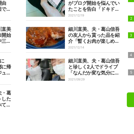
理由
がブログ開始を悩んでい
日です
たことを告白「ドキドキ
の様子」
2021/12/19
川直美
細川直美、夫・葛山信吾
ロ開始
の友人から貰った品を紹
中三）
介「暫くお肉が楽しめそ
うです」
2021/12/14
に
細川直美、夫・葛山信吾
郷に帰
と珍しく2人でドライブ
ジュー
「なんだか変な気分にな
ります」
2021/09/29
夫・葛
トした
べてみ