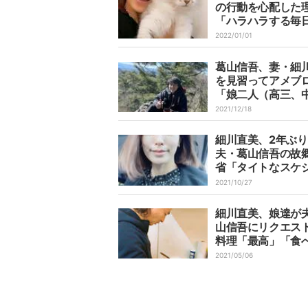
の行動を心配した
「ハラハラする毎
が」
2022/01/01
葛山信吾、妻・細
を見習ってアメブ
「娘二人（高三、
の父です」
2021/12/18
細川直美、2年ぶり
夫・葛山信吾の故
省「タイトなスケ
ルでしたが」
2021/10/27
細川直美、娘達が
山信吾にリクエス
料理「最高」「食
たい」の声
2021/05/06