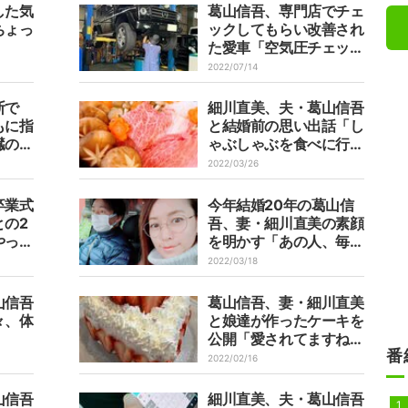
した気
葛山信吾、専門店でチェ
ちょっ
ックしてもらい改善され
た愛車「空気圧チェック
大切ですね」
2022/07/14
断で
細川直美、夫・葛山信吾
もに指
と結婚前の思い出話「し
臓の数
ゃぶしゃぶを食べに行っ
た」
2022/03/26
卒業式
今年結婚20年の葛山信
との2
吾、妻・細川直美の素顔
やっと
を明かす「あの人、毎年
した」
記念日忘れちゃう
2022/03/18
（笑）」
山信吾
葛山信吾、妻・細川直美
々、体
と娘達が作ったケーキを
公開「愛されてますね」
番
「美味しそう」の声
2022/02/16
山信吾
細川直美、夫・葛山信吾