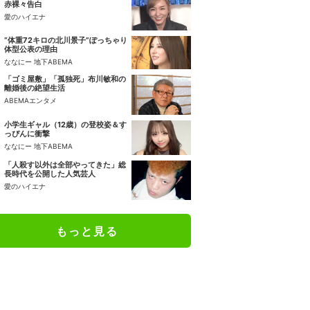
赤裸々告白
愛のハイエナ
“体重72キロの北川景子”ぽっちゃり
体型公表の理由
ななにー 地下ABEMA
「ゴミ屋敷」「孤独死」布川敏和の
離婚後の絶望生活
ABEMAエンタメ
小学生ギャル（12歳）の登校姿＆す
っぴんに衝撃
ななにー 地下ABEMA
「人殺す以外は全部やってきた」総
長時代を公開した人気芸人
愛のハイエナ
もっと見る