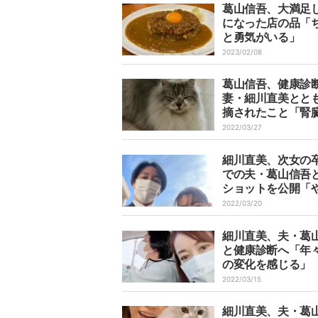
葛山信吾、大満足
になった店の品「
と勇気がいる」
2023/02/08
葛山信吾、健康診
妻・細川直美とと
摘されたこと「腎
値が低い」
2022/03/27
細川直美、次女の
での夫・葛山信吾
ショットを公開「
少し、ホッとしま
2022/03/20
細川直美、夫・葛
と健康診断へ「年
の変化を感じる」
2022/03/15
細川直美、夫・葛