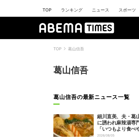
TOP
ランキング
ニュース
スポーツ
TOP
葛山信吾
葛山信吾
葛山信吾の最新ニュース一覧
細川直美、夫・葛
に誘われ麻辣湯専
「いつもより食べ
て美味しかった」
2026/08/05