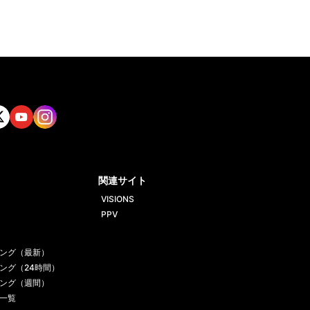
tt
Yout
Insta
ube
gram
関連サイト
VISIONS
PPV
ング（最新）
ング（24時間）
ング（週間）
一覧