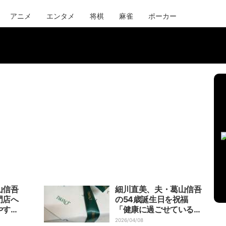
アニメ
エンタメ
将棋
麻雀
ポーカー
山信吾
細川直美、夫・葛山信吾
門店へ
の54歳誕生日を祝福
やすく
「健康に過ごせているこ
とに感謝」
2026/04/08