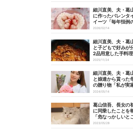
細川直美、夫・葛
に作ったバレンタ
イーツ「毎年恒例
コレートケーキ」
2026/02/14
細川直美、夫・葛
と子どもで好みが
2品用意した手料
料が同じだと助か
2025/11/24
～」
細川直美、夫・葛
と娘達から貰った
の贈り物「私が実
っている間に」
2024/05/14
葛山信吾、長女の
に同乗したことを
「危なっかしいと
ありましたが」
2023/05/28