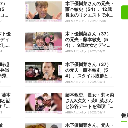
7）
木下優樹菜さんの元夫・
5
藤本敏史（54）、12歳
ろコー
長女のリクエストで水族
ンドを
館へ「さかなー」
17
ABEMAエンタメ｜
2025/07/08
木下優
木下優樹菜さん（37）
とディ
の元夫・藤本敏史（5
楽しそ
4）、9歳次女とディズ
ちに愛
ニーデートを満喫「めっ
04
ABEMAエンタメ｜
2025/04/21
反響
ちゃ幸せそう」「いいお
父さん」と反響
6時起
木下優樹菜さん（37）
お弁当
の元夫・藤本敏史（5
幸秀稔
4）、スタイル抜群と話
の2シ
題・12歳長女との2ショ
1
ABEMAエンタメ｜
2025/04/11
ット公開
・藤本
藤本敏史、長女・莉々菜
群と話
さん&次女・茉叶菜さん
け「ど
と渋谷デートを満喫「娘
れ
ちゃん大きくなりました
03
ABEMAエンタメ｜
2025/02/17
番
ね」と反響
敏
木下優樹菜さん、元夫・