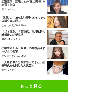
加護亜依、芸能人との“体の関係”を
赤裸々告白
愛のハイエナ
“体重72キロの北川景子”ぽっちゃり
体型公表の理由
ななにー 地下ABEMA
「ゴミ屋敷」「孤独死」布川敏和の
離婚後の絶望生活
ABEMAエンタメ
小学生ギャル（12歳）の登校姿＆す
っぴんに衝撃
ななにー 地下ABEMA
「人殺す以外は全部やってきた」総
長時代を公開した人気芸人
愛のハイエナ
もっと見る