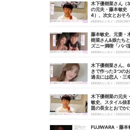
ない」
木下優樹菜さん（3
の元夫・藤本敏史（
4）、次女とおそ
デでディズニーラ
ABEMAエンタメ｜
2025/09/
満喫
藤本敏史、元妻・
樹菜さん&娘たち
ズニー満喫「パパ
う」「娘ちゃんた
ABEMAエンタメ｜
2025/07/
されてますね」と
木下優樹菜さん、
きで作った3つの
過去には恋人・三
さんとのベッドで
ABEMAエンタメ｜
2025/04/1
ョットが話題に
木下優樹菜の元夫
敏史、スタイル抜
題の長女とおでか
うしてもって頼ま
ABEMAエンタメ｜
2025/03/
て…」
FUJIWARA・藤本