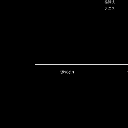
格闘技
テニス
運営会社