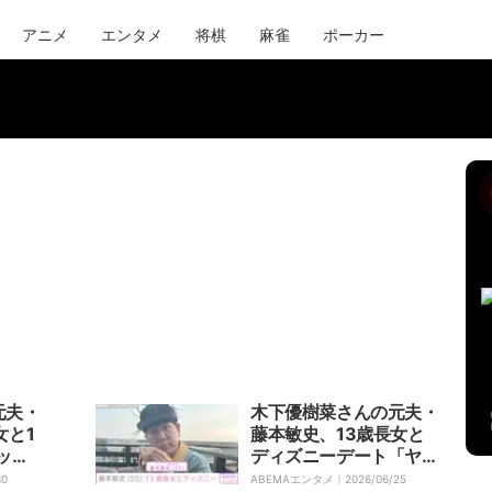
アニメ
エンタメ
将棋
麻雀
ポーカー
元夫・
木下優樹菜さんの元夫・
女と1
藤本敏史、13歳長女と
ット
ディズニーデート「ヤバ
ユッキ
い脚の長さ！」「新恋人
30
ABEMAエンタメ｜
2026/06/25