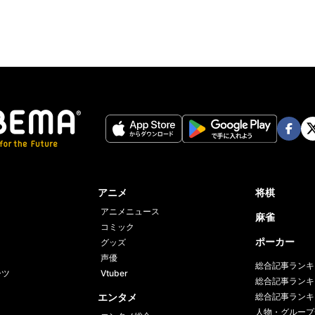
Face
Twi
book
er
アニメ
将棋
アニメニュース
麻雀
コミック
ポーカー
グッズ
声優
総合記事ランキ
ーツ
Vtuber
総合記事ランキ
エンタメ
総合記事ランキ
人物・グループ