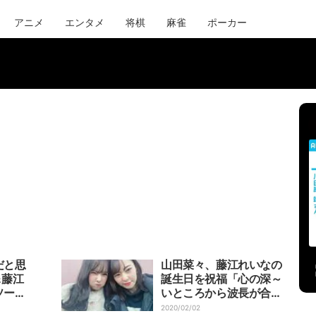
アニメ
エンタメ
将棋
麻雀
ポーカー
だと思
山田菜々、藤江れいなの
＆藤江
誕生日を祝福「心の深～
ソード
いところから波長が合
」「ド
う」
2020/02/02