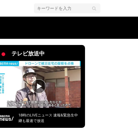
テレビ放送中
18時のLIVEニュース 速報&緊急生中
継も最速で放送