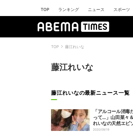
TOP
ランキング
ニュース
スポーツ
TOP
藤江れいな
藤江れいな
藤江れいなの最新ニュース一覧
「アルコール消毒
って…」山田菜々
れいなの天然エピ
に「ほんま可愛い
2020/09/19