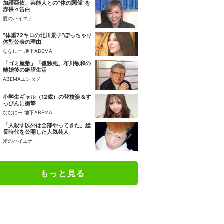
加護亜依、芸能人との“体の関係”を
赤裸々告白
愛のハイエナ
“体重72キロの北川景子”ぽっちゃり
体型公表の理由
ななにー 地下ABEMA
「ゴミ屋敷」「孤独死」布川敏和の
離婚後の絶望生活
ABEMAエンタメ
小学生ギャル（12歳）の登校姿＆す
っぴんに衝撃
ななにー 地下ABEMA
「人殺す以外は全部やってきた」総
長時代を公開した人気芸人
愛のハイエナ
もっと見る