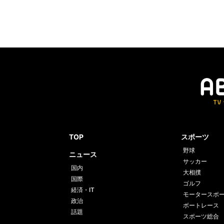
TOP
スポーツ
野球
ニュース
サッカー
国内
大相撲
国際
ゴルフ
経済・IT
モータースポ
政治
ボートレース
話題
スポーツ総合