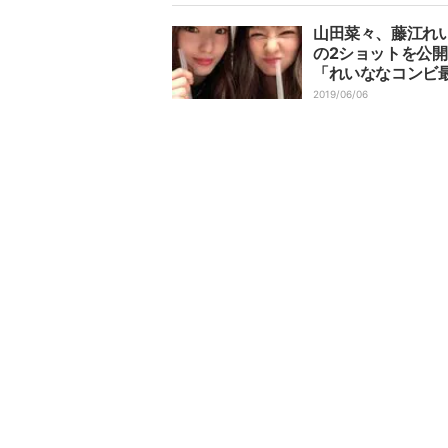
天然さが素敵」の
山田菜々、藤江れ
の2ショットを公開
「れいななコンビ
「女神が2人いる
2019/06/06