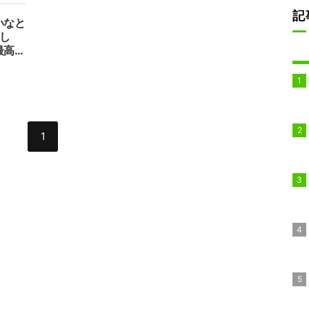
声
記
いなと
し
最高」
」の声
1