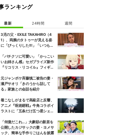
事ランキング
最新
24時間
週間
3児の父・EXILE TAKAHIRO（4
1）、両腕のタトゥーが見える姿
に「びっくりした!!!」「いつもと
また違ったTAKAHIROさん」など
の反響
「バチクソに可愛い」「かっこい
いお姉さん感」セガプライズ新作
『リコリス・リコイル』フィギュ
ア解禁に反響続々
元ジャンポケ斉藤慎二被告の妻・
瀬戸サオリ「きのうから話して
る」家族との会話を紹介
着こなしがまるで高級店と反響、
アニメ『呪術廻戦』牛角コラボイ
ラストに「五条だけ五つ星シェ
フ」
「何億だこれ…」大豪邸の新居を
公開したカジサックの妻・ヨメサ
ック、簡単な手作りごはんを披露