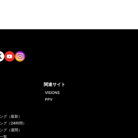
tt
Yout
Insta
ube
gram
関連サイト
VISIONS
PPV
ング（最新）
ング（24時間）
ング（週間）
一覧