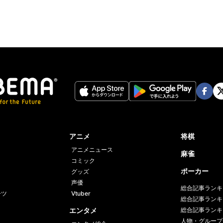
Face
Twi
book
er
アニメ
将棋
アニメニュース
麻雀
コミック
ポーカー
グッズ
声優
総合記事ランキ
ーツ
Vtuber
総合記事ランキ
エンタメ
総合記事ランキ
人物・グループ