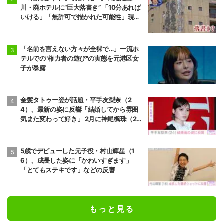
川・廃ホテルに“巨大落書き” 「10分あれば
いける」「無許可で描かれた可能性」現役
アーティストらが見解
「名前を言えない方々が全裸で…」一流ホ
テルでの"権力者の遊び"の実態を元港区女
子が暴露
金髪タトゥー姿が話題・平手友梨奈（2
4）、最新の姿に反響「結婚してから雰囲
気また変わって好き」 2月に神尾楓珠（2
7）と電撃婚
5歳でデビューした元子役・村山輝星（1
6）、成長した姿に「かわいすぎます」
「とてもステキです」などの反響
もっと見る