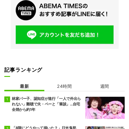
記事ランキング
最新
24時間
週間
林家パー子、認知症が進行「一人で外出ら
れない」難聴で夫・ペーと「筆談」…自宅
全焼から約1年
「8階にどうやって描いた？」日光鬼怒