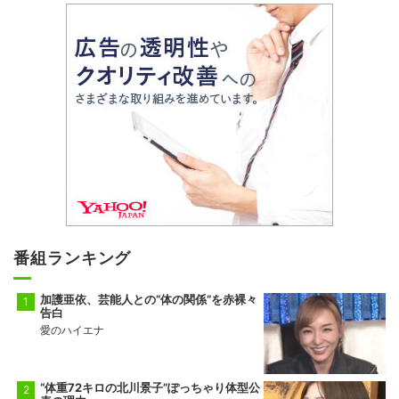
番組ランキング
加護亜依、芸能人との“体の関係”を赤裸々
告白
愛のハイエナ
“体重72キロの北川景子”ぽっちゃり体型公