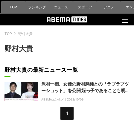
TOP
ランキング
ニュース
スポーツ
アニメ
エン
TOP
野村大貴
野村大貴
野村大貴の最新ニュース一覧
沢村一樹、女優の野村麻純との「ラブラブツ
ーショット」を公開 姪っ子であることも明か
す
ABEMAエンタメ｜
2022/10/09
1