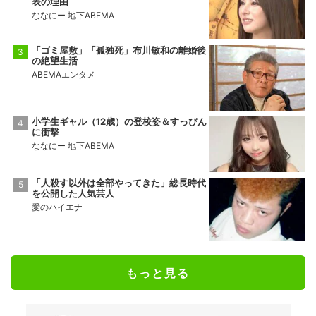
表の理由
ななにー 地下ABEMA
「ゴミ屋敷」「孤独死」布川敏和の離婚後
の絶望生活
ABEMAエンタメ
小学生ギャル（12歳）の登校姿＆すっぴん
に衝撃
ななにー 地下ABEMA
「人殺す以外は全部やってきた」総長時代
を公開した人気芸人
愛のハイエナ
もっと見る