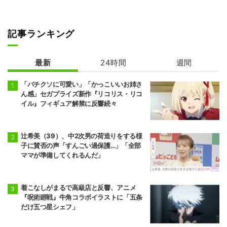
記事ランキング
最新
24時間
週間
「バチクソに可愛い」「かっこいいお姉さ
ん感」セガプライズ新作『リコリス・リコ
イル』フィギュア解禁に反響続々
辻希美（39）、中2次男の荷造りをする様
子に賛否の声「すんごい過保護…」「全部
ママが準備してくれるんだ」
着こなしがまるで高級店と反響、アニメ
『呪術廻戦』牛角コラボイラストに「五条
だけ五つ星シェフ」