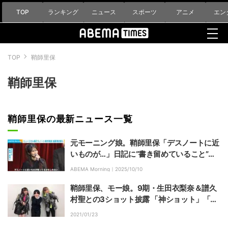
TOP
ランキング
ニュース
スポーツ
アニメ
エン
TOP
鞘師里保
鞘師里保
鞘師里保の最新ニュース一覧
元モーニング娘。鞘師里保「デスノートに近
いものが…」日記に“書き留めていること”を
明かし渡邉蒼「気をつけないと」
ABEMA Morning｜
2025/10/10
鞘師里保、モー娘。9期・生田衣梨奈＆譜久
村聖との3ショット披露 「神ショット」「最
高～！9期大好き！」の声
2021/01/23