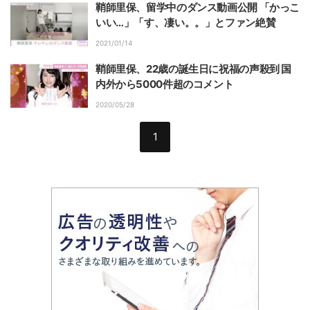
鞘師里保、留学中のダンス動画公開 「かっこ
いい…」「す、凄い。。」とファン絶賛
2021/01/14
鞘師里保、22歳の誕生日に祝福の声殺到 国
内外から5000件超のコメント
2020/05/28
1