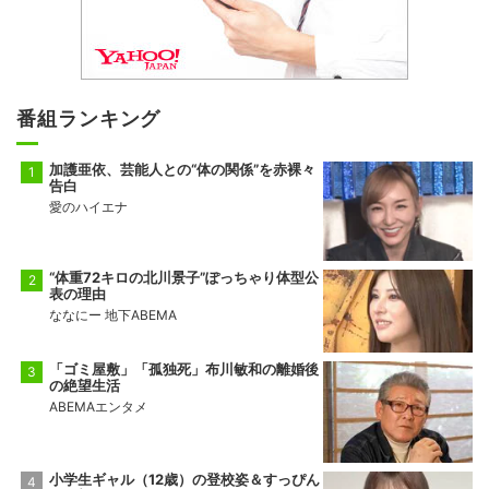
番組ランキング
加護亜依、芸能人との“体の関係”を赤裸々
告白
愛のハイエナ
“体重72キロの北川景子”ぽっちゃり体型公
表の理由
ななにー 地下ABEMA
「ゴミ屋敷」「孤独死」布川敏和の離婚後
の絶望生活
ABEMAエンタメ
小学生ギャル（12歳）の登校姿＆すっぴん