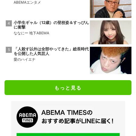
ABEMAエンタメ
小学生ギャル（12歳）の登校姿＆すっぴん
に衝撃
ななにー 地下ABEMA
「人殺す以外は全部やってきた」総長時代
を公開した人気芸人
愛のハイエナ
もっと見る