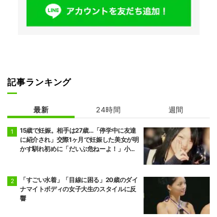
記事ランキング
最新
24時間
週間
15歳で妊娠。相手は27歳…「停学中に友達
に紹介され」交際1ヶ月で妊娠した美女が明
かす馴れ初めに「だいぶ危ねーよ！」小森
純も絶句
「すごい水着」「目線に困る」20歳のダイ
ナマイトボディの女子大生のスタイルに反
響