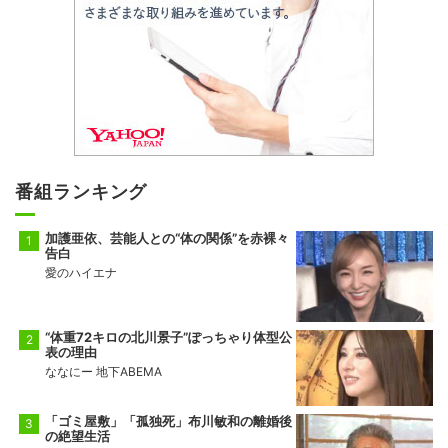
番組ランキング
加護亜依、芸能人との“体の関係”を赤裸々
告白
愛のハイエナ
“体重72キロの北川景子”ぽっちゃり体型公
表の理由
ななにー 地下ABEMA
「ゴミ屋敷」「孤独死」布川敏和の離婚後
の絶望生活