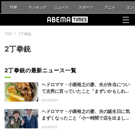
TOP
ランキング
ニュース
スポーツ
アニメ
エン
TOP
2丁拳銃
2丁拳銃
2丁拳銃の最新ニュース一覧
ヘドロママ・小堀裕之の妻、夫が弁当につい
て次男に言っていたこと「まずいかもしれへ
んけど」
2023/02/01
ヘドロママ・小堀裕之の妻、夫の誕生日に気
まずくなったこと「小一時間で店を出まし
た」
2023/01/11