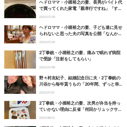
ヘドロママ・小堀裕之の妻、長男がバイト代
で買ってくれた家電「親孝行ですね」「すご
い」の声
2022/07/29
ヘドロママ・小堀裕之の妻、子ども達に見せ
られないと思った夫の写真を公開「なんかオ
シャレな感じ」
2022/07/20
2丁拳銃・小堀裕之の妻、痛みで眠れず病院
で受診「注射をしてもらい」
2022/07/09
野々村友紀子、結婚記念日に夫・2丁拳銃の
川谷から毎年貰うもの「20年間、ずっと幸
せです」
2022/07/01
2丁拳銃・小堀裕之の妻、次男が弁当を持っ
ていかない理由に反省「何回かリュックサッ
クの中で」
2022/06/12