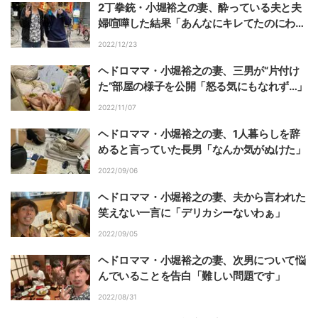
2丁拳銃・小堀裕之の妻、酔っている夫と夫
婦喧嘩した結果「あんなにキレてたのにわす
れるなんて」
2022/12/23
ヘドロママ・小堀裕之の妻、三男が“片付け
た”部屋の様子を公開「怒る気にもなれず…」
2022/11/07
ヘドロママ・小堀裕之の妻、1人暮らしを辞
めると言っていた長男「なんか気がぬけた」
2022/09/06
ヘドロママ・小堀裕之の妻、夫から言われた
笑えない一言に「デリカシーないわぁ」
2022/09/05
ヘドロママ・小堀裕之の妻、次男について悩
んでいることを告白「難しい問題です」
2022/08/31