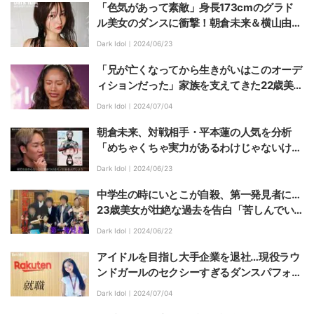
「色気があって素敵」身長173cmのグラド
ル美女のダンスに衝撃！朝倉未来＆横山由依
も太鼓判
Dark Idol｜
2024/06/23
「兄が亡くなってから生きがいはこのオーデ
ィションだった」家族を支えてきた22歳美人
キャバ嬢、アイドルへの夢を絶たれ号泣
Dark Idol｜
2024/07/04
朝倉未来、対戦相手・平本蓮の人気を分析
「めちゃくちゃ実力があるわけじゃないけ
ど…」
Dark Idol｜
2024/06/23
中学生の時にいとこが自殺、第一発見者に…
23歳美女が壮絶な過去を告白「苦しんでい
ることに気づけなかった」
Dark Idol｜
2024/06/22
アイドルを目指し大手企業を退社…現役ラウ
ンドガールのセクシーすぎるダンスパフォー
マンス
Dark Idol｜
2024/07/04