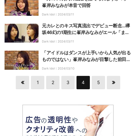
峯岸みなみが本音で回答
Dark Idol｜
2024/03/11
元カレとのキス写真流出でデビュー断念…欅
坂46幻の1期生に峯岸みなみがエール「まだ
坊主のことは言われるけど、諦めなくてよか
Dark Idol｜
2024/03/11
った」
「アイドルはダンスが上手いから人気が出る
ものではない」峯岸みなみが目撃した前田敦
子のスター性
Dark Idol｜
2024/03/10
1
2
3
4
5