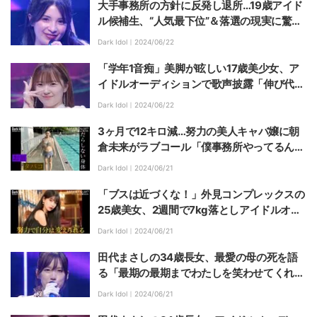
大手事務所の方針に反発し退所…19歳アイド
ル候補生、“人気最下位”＆落選の現実に驚き
「私が一番可愛いのに」
Dark Idol｜
2024/06/22
「学年1音痴」美脚が眩しい17歳美少女、ア
イドルオーディションで歌声披露「伸び代が
あるので応援してください！」
Dark Idol｜
2024/06/22
3ヶ月で12キロ減…努力の美人キャバ嬢に朝
倉未来がラブコール「僕事務所やってるん
で、ぜひ」
Dark Idol｜
2024/06/21
「ブスは近づくな！」外見コンプレックスの
25歳美女、2週間で7kg落としアイドルオー
ディションに挑戦
Dark Idol｜
2024/06/21
田代まさしの34歳長女、最愛の母の死を語
る「最期の最期までわたしを笑わせてくれ
た」
Dark Idol｜
2024/06/21