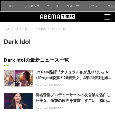
TOP
ランキング
ニュース
スポーツ
アニメ
エン
TOP
タグ一覧
Dark Idol
4ページ目
Dark Idol
Dark Idolの最新ニュース一覧
JY Park酷評「ナチュラルさが足りない」Ni
zi Project脱落の26歳美女、4年の特訓を経
て圧巻のダンスパフォーマンス
Dark Idol｜
2024/06/28
有名音楽プロデューサーへの枕営業を告白し
た美女、衝撃の歌声を披露「すごい」横山由
依も絶賛
Dark Idol｜
2024/06/27