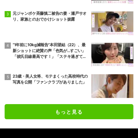
元ジャンポケ斉藤慎二被告の妻・瀬戸サオ
リ、家族とのおでかけショット披露
“1年前に10kg減報告”本田望結（22）、最
新ショットに絶賛の声「色気が…すごい」
「彼氏目線最高です！」「ステキ過ぎて罪
だわ！」
23歳・美人女将、モテまくった高校時代の
写真を公開「ファンクラブがありました」
もっと見る