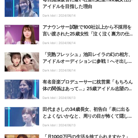
アイドルを目指した理由
Dark Idol｜
2024/06/14
アナウンサー試験で100社以上から不採用を
言い渡された25歳女性「泣く泣く裏方の仕
事についたけど、やっぱり表舞台に立ちた
Dark Idol｜
2024/06/14
い」アイドル目指し再チャレンジ
「完熟フレッシュ」池田レイラの幻の相方、
アイドルオーディションに参戦！へそ出し&
ミニスカで美脚を披露
Dark Idol｜
2024/06/14
有名音楽プロデューサーに枕営業「もちろん
体の関係はあって…」25歳アイドル志望の女
性が衝撃のセクハラ・パワハラを告白
Dark Idol｜
2024/06/13
田代まさしの34歳長女、初告白「表に出る
とよくないかなと、周りの目が怖くて隠して
きた」アイドルオーディションに登場
Dark Idol｜
2024/06/13
「月1000万円の生活を捨てられますか？」