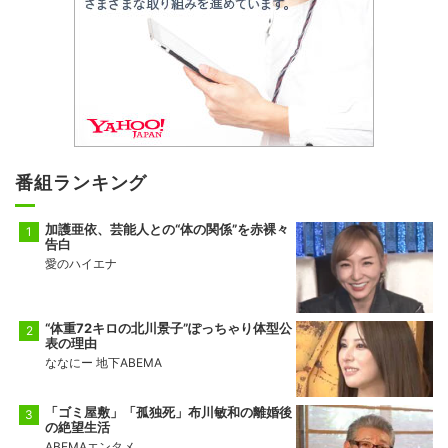
番組ランキング
加護亜依、芸能人との“体の関係”を赤裸々
告白
愛のハイエナ
“体重72キロの北川景子”ぽっちゃり体型公
表の理由
ななにー 地下ABEMA
「ゴミ屋敷」「孤独死」布川敏和の離婚後
の絶望生活
ABEMAエンタメ