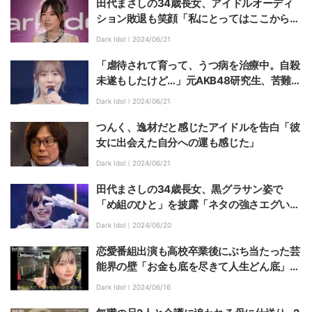
田代まさしの34歳長女、アイドルオーディ
ション敗退も笑顔「私にとってはここからが
新しいスタート」
Dark Idol｜
2024/06/21
「虐待されて育って、うつ病を治療中。自殺
未遂もしたけど…」元AKB48研究生、苦難を
乗り越え再起をかけた涙のオーディション
Dark Idol｜
2024/06/21
つんく、逸材だと感じたアイドルを告白「彼
女に出会えた自分への運も感じた」
Dark Idol｜
2024/06/21
田代まさしの34歳長女、黒グラサン姿で
「め組のひと」を披露「ネタの強さエグい」
「すごいものを見たw」と話題に
Dark Idol｜
2024/06/20
恋愛番組出演も高校卒業後にぶち当たった芸
能界の壁「お金も底を尽きて人生どん底」19
歳美少女が語る厳しい現実
Dark Idol｜
2024/06/16