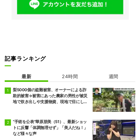
記事ランキング
最新
24時間
週間
梨5000個の盗難被害、オーナーによる詐
欺的被害→被害にあった農家の男性が被災
地で炊き出しや支援物資、現地で目にし
た“助け合いの輪”
“手術を公表”華原朋美（51）、最新ショッ
トに反響「体調無理せず」「美人だね！」
など様々な声