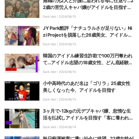
無職の兄2人と介護に追われる母に仕送り…2
2歳の苦労人キャバ嬢がアイドルを目指す理
由
Dark Idol｜
2024/06/15
JY Park酷評「ナチュラルさが足りない」Ni
zi Projectを脱落した26歳美女、アイドルオ
ーディションに再チャレンジ
Dark Idol｜
2024/06/15
韓国のアイドル練習生詐欺で100万円奪われ
て…アイドル志望の18歳女性、どん底経験を
語る
Dark Idol｜
2024/06/15
小中高時代のあだ名は「ゴリラ」25歳女性
美しくなった今、アイドルを目指す
Dark Idol｜
2024/06/15
3ヶ月で-12kgの元デブキャバ嬢、怠惰な生
活を払拭しアイドルを目指す「客に養われ、
酒とタバコに溺れていた」
Dark Idol｜
2024/06/14
毎日痴漢被害に遭い社会に絶望…22歳女性が