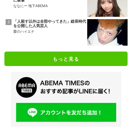
ななにー 地下ABEMA
「人殺す以外は全部やってきた」総長時代
を公開した人気芸人
愛のハイエナ
もっと見る