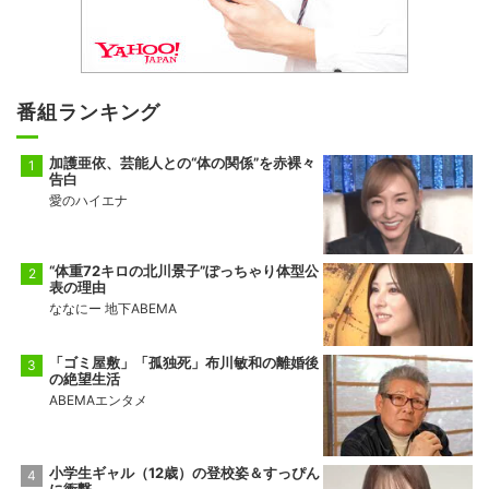
番組ランキング
加護亜依、芸能人との“体の関係”を赤裸々
告白
愛のハイエナ
“体重72キロの北川景子”ぽっちゃり体型公
表の理由
ななにー 地下ABEMA
「ゴミ屋敷」「孤独死」布川敏和の離婚後
の絶望生活
ABEMAエンタメ
小学生ギャル（12歳）の登校姿＆すっぴん
に衝撃