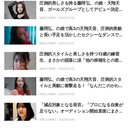
圧倒的美しさを誇る藤岡 弘、の娘・天翔天
音、ガールズグループとしてデビュー決定！
「NEON-X」正式メンバー5人が発表
GIRLS HERO｜
2023/11/16
藤岡弘、の娘で高3の天翔天音、圧倒的美貌
と長い手足を活かしたセクシーなダンスで魅
了！
GIRLS HERO｜
2023/11/10
圧倒的スタイルと美しさを持つ13歳の練習
生、まさかの脱落に涙「他の候補生との差が
明確」審査員から厳しい声
GIRLS HERO｜
2023/11/10
藤岡弘、の娘で高3の天翔天音、圧倒的スタ
イルと美貌に衝撃走る！「なんだこのかわい
い子は…」オーディションに参戦、美脚大賞
GIRLS HERO｜
2023/11/10
も受賞した注目大型新人
「減点対象となる発言」「プロになる自覚が
足りない」オーディション開始直後にまさか
の3名が脱落、辛辣な評価が続々
GIRLS HERO｜
2023/11/05