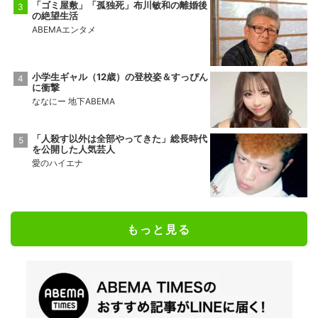
「ゴミ屋敷」「孤独死」布川敏和の離婚後
の絶望生活
ABEMAエンタメ
小学生ギャル（12歳）の登校姿＆すっぴん
に衝撃
ななにー 地下ABEMA
「人殺す以外は全部やってきた」総長時代
を公開した人気芸人
愛のハイエナ
もっと見る