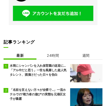
記事ランキング
最新
24時間
週間
水筒にシャンパンを入れ保育園の送迎に…
「アル中だと思う」一世を風靡した超人気
タレント、酒漬けだった日々を告白
「名前を言えない方々が全裸で…」一流ホ
テルでの"権力者の遊び"の実態を元港区女
子が暴露