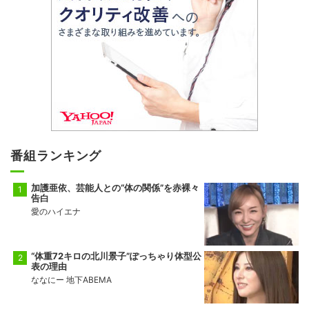
番組ランキング
加護亜依、芸能人との“体の関係”を赤裸々
告白
愛のハイエナ
“体重72キロの北川景子”ぽっちゃり体型公
表の理由
ななにー 地下ABEMA