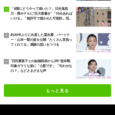
「8階にどうやって描いた？」日光鬼怒
川・廃ホテルに“巨大落書き” 「10分あれば
いける」「無許可で描かれた可能性」現役
アーティストらが見解
約20年ぶりに出産した冨永愛、パートナ
ー・山本一賢の姿を公開「たくさん背負っ
てくれてる」感謝の思いをつづる
“百田夏菜子との結婚発表から2年”堂本剛、
印象ガラリな姿に「心配です」「匂わせな
の？」などさまざまな声
もっと見る