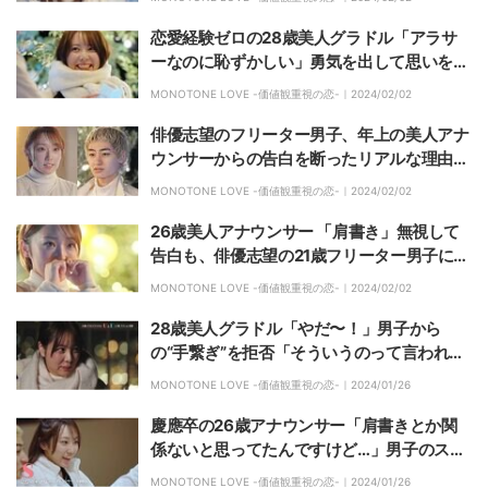
恋愛経験ゼロの28歳美人グラドル「アラサ
ーなのに恥ずかしい」勇気を出して思いを告
白
MONOTONE LOVE -価値観重視の恋-｜
2024/02/02
俳優志望のフリーター男子、年上の美人アナ
ウンサーからの告白を断ったリアルな理由
「一緒にいると自分に疲れて嫌になっちゃ
MONOTONE LOVE -価値観重視の恋-｜
2024/02/02
う」
26歳美人アナウンサー 「肩書き」無視して
告白も、俳優志望の21歳フリーター男子に失
恋し涙
MONOTONE LOVE -価値観重視の恋-｜
2024/02/02
28歳美人グラドル「やだ〜！」男子から
の“手繋ぎ”を拒否「そういうのって言われて
するものなの？」
MONOTONE LOVE -価値観重視の恋-｜
2024/01/26
慶應卒の26歳アナウンサー「肩書きとか関
係ないと思ってたんですけど…」男子のスペ
ック発表で揺れる恋心
MONOTONE LOVE -価値観重視の恋-｜
2024/01/26