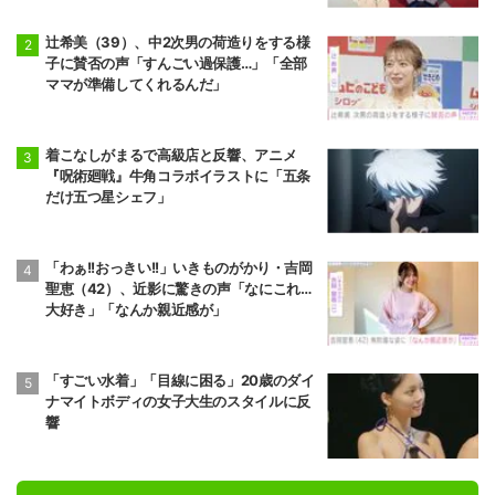
辻希美（39）、中2次男の荷造りをする様
子に賛否の声「すんごい過保護…」「全部
ママが準備してくれるんだ」
着こなしがまるで高級店と反響、アニメ
『呪術廻戦』牛角コラボイラストに「五条
だけ五つ星シェフ」
「わぁ!!おっきい!!」いきものがかり・吉岡
聖恵（42）、近影に驚きの声「なにこれ…
大好き」「なんか親近感が」
「すごい水着」「目線に困る」20歳のダイ
ナマイトボディの女子大生のスタイルに反
響