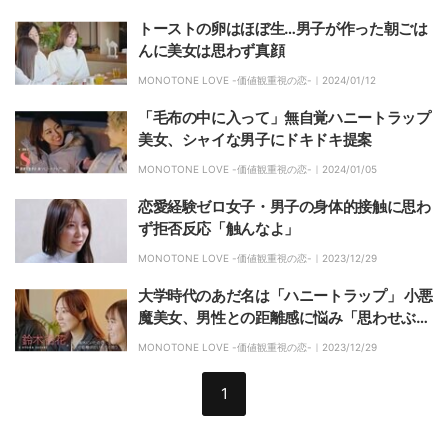
トーストの卵はほぼ生…男子が作った朝ごは
んに美女は思わず真顔
MONOTONE LOVE -価値観重視の恋-｜
2024/01/12
「毛布の中に入って」無自覚ハニートラップ
美女、シャイな男子にドキドキ提案
MONOTONE LOVE -価値観重視の恋-｜
2024/01/05
恋愛経験ゼロ女子・男子の身体的接触に思わ
ず拒否反応「触んなよ」
MONOTONE LOVE -価値観重視の恋-｜
2023/12/29
大学時代のあだ名は「ハニートラップ」 小悪
魔美女、男性との距離感に悩み「思わせぶり
っぽい感じに思われちゃう」
MONOTONE LOVE -価値観重視の恋-｜
2023/12/29
1