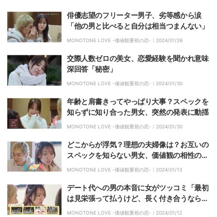
俳優志望のフリーター男子、劣等感から涙
「他の男と比べると自分は相当つまんない」
MONOTONE LOVE -価値観重視の恋-｜
2024/01/26
交際人数ゼロの美女、恋愛経験を聞かれ意味
深回答「秘密」
MONOTONE LOVE -価値観重視の恋-｜
2024/01/30
年齢と肩書きってやっぱり大事？スペックを
知らずに知り合った男女、突然の発表に動揺
MONOTONE LOVE -価値観重視の恋-｜
2024/01/30
どこからが浮気？理想の夫婦像は？お互いの
スペックを知らない男女、価値観の相性の良
さに驚き「運命だ」
MONOTONE LOVE -価値観重視の恋-｜
2024/01/13
デート代への男の本音に女がツッコミ「最初
は見栄張って払うけど、長く付き合うなら出
してくれると…」
MONOTONE LOVE -価値観重視の恋-｜
2024/01/12