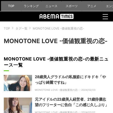
TOP
ランキング
ニュース
スポーツ
アニメ
エン
TOP
タグ一覧
MONOTONE LOVE -価値観重視の恋-
MONOTONE LOVE -価値観重視の恋-
MONOTONE LOVE -価値観重視の恋-の最新ニュ
ース一覧
28歳美人グラドルの私服姿にドキドキ「や
っぱり綺麗ですね」
MONOTONE LOVE -価値観重視の恋-｜
2024/02/03
元アイドルの23歳美人経営者、21歳俳優志
望のフリーターに告白「この感じ久しぶり」
MONOTONE LOVE -価値観重視の恋-｜
2024/02/02