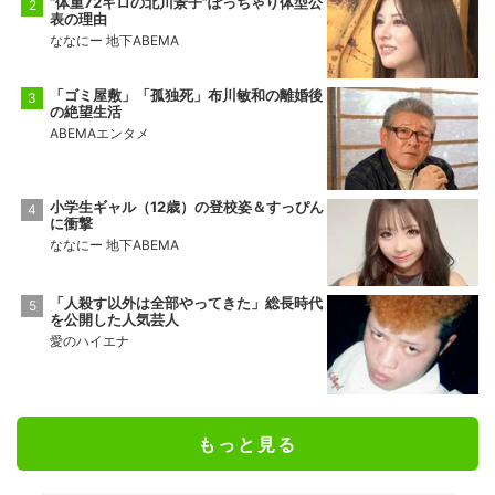
“体重72キロの北川景子”ぽっちゃり体型公
表の理由
ななにー 地下ABEMA
「ゴミ屋敷」「孤独死」布川敏和の離婚後
の絶望生活
ABEMAエンタメ
小学生ギャル（12歳）の登校姿＆すっぴん
に衝撃
ななにー 地下ABEMA
「人殺す以外は全部やってきた」総長時代
を公開した人気芸人
愛のハイエナ
もっと見る