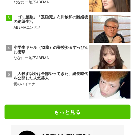
ななにー 地下ABEMA
「ゴミ屋敷」「孤独死」布川敏和の離婚後
の絶望生活
ABEMAエンタメ
小学生ギャル（12歳）の登校姿＆すっぴん
に衝撃
ななにー 地下ABEMA
「人殺す以外は全部やってきた」総長時代
を公開した人気芸人
愛のハイエナ
もっと見る