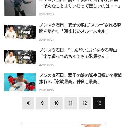
「そんなことよりいじってほしいのは・・」
2019/10/27
ノンスタ石田、双子の娘に“スルー”される瞬
間を明かす「凄まじいスルースキル」
2019/10/24
ノンスタ石田、“しんどいこと”をやる理由
「楽な道ってめちゃくちゃ退屈やん」
2019/10/09
ノンスタ石田、双子の娘の誕生日祝いで家族
旅行へ「家族最高。仲良し最高」
2019/10/07
9
10
11
12
13