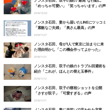
ノンスタ石田、双子の娘の“最高”な行動に
「めっちゃ可愛い」「笑っちゃいます」の声
2019/12/03
ノンスタ石田、妻から届いたLINEにツッコミ
「素敵なご夫婦」「奥さん最高」の声
2019/11/27
ノンスタ石田、母が1人で東京に泊まりに来
た理由明かし「この機会作ってよかった」
2019/11/21
ノンスタ石田、双子の娘のトラブル回避術を
紹介「これが、ほんとの替え玉事件」
2019/11/12
ノンスタ石田、双子の寝相ショットを公開
「さすが双子」「可愛すぎる」の声
2019/11/11
ノンスタ石田、妻に半笑いで言われた言葉