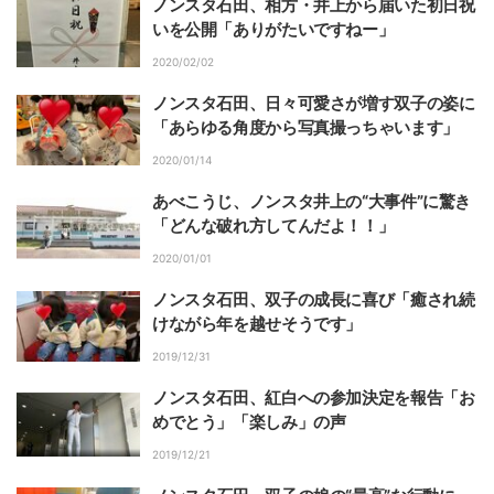
ノンスタ石田、相方・井上から届いた初日祝
いを公開「ありがたいですねー」
2020/02/02
ノンスタ石田、日々可愛さが増す双子の姿に
「あらゆる角度から写真撮っちゃいます」
2020/01/14
あべこうじ、ノンスタ井上の“大事件”に驚き
「どんな破れ方してんだよ！！」
2020/01/01
ノンスタ石田、双子の成長に喜び「癒され続
けながら年を越せそうです」
2019/12/31
ノンスタ石田、紅白への参加決定を報告「お
めでとう」「楽しみ」の声
2019/12/21