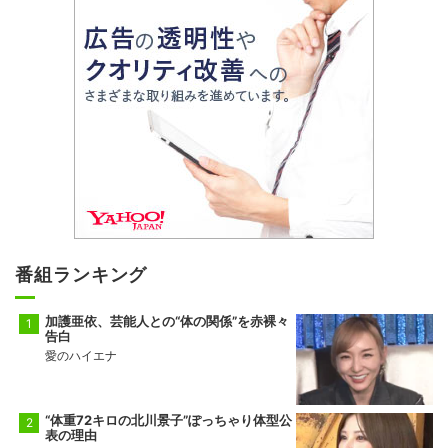
番組ランキング
加護亜依、芸能人との“体の関係”を赤裸々
告白
愛のハイエナ
“体重72キロの北川景子”ぽっちゃり体型公
表の理由