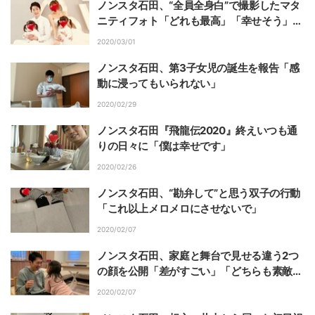
ノンスタ石田、“全員全身白”で撮影したマタ
ニティフォト「どれも最高」「幸せそう」の
声
2020/03/01
ノンスタ石田、第3子女児の誕生を報告「感
動に浸ってもいられない」
2020/02/29
ノンスタ石田『飛龍伝2020』終えいつも通
りの日々に「僕は幸せです」
2020/02/26
ノンスタ石田、“勘弁して”と思う双子の行動
「これ以上メロメロにさせないで」
2020/02/07
ノンスタ石田、家庭と舞台で見せる違う2つ
の顔を公開「差がすごい」「どちらも素敵」
の声
2020/02/07