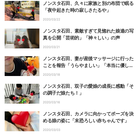
ノンスタ石田、久々に家族と別の布団で眠る
「夜中起きた時の寂しさたるや」
2020/03/22
ノンスタ石田、素敵すぎて見惚れた娘達の写
真を公開「芸術的」「神々しい」の声
2020/03/21
ノンスタ石田、妻が産後マッサージに行った
ことを報告「うらやましい」「本当に優しい
父ちゃん」の声
2020/03/18
ノンスタ石田、双子の愛娘の成長に感動「そ
の調子だ娘たち！」
2020/03/16
ノンスタ石田、カメラに向かってポーズを決
める娘の姿に「末恐ろしい赤ちゃんです」
2020/03/03