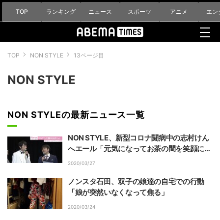
TOP
ランキング
ニュース
スポーツ
アニメ
エン
TOP
NON STYLE
13ページ目
NON STYLE
NON STYLEの最新ニュース一覧
NON STYLE、新型コロナ闘病中の志村けん
へエール「元気になってお茶の間を笑顔にす
るパフォーマンスを見せて欲しい」
2020/03/27
ノンスタ石田、双子の娘達の自宅での行動
「娘が突然いなくなって焦る」
2020/03/24