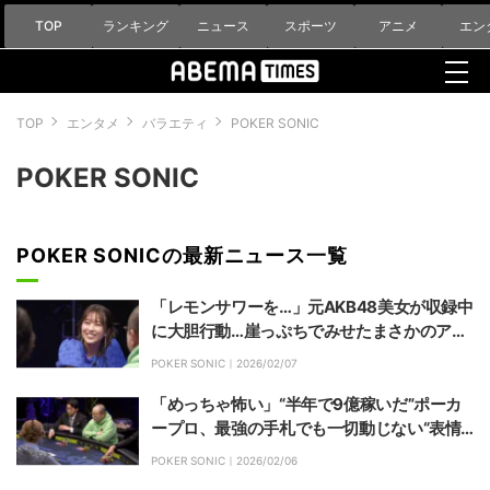
TOP
ランキング
ニュース
スポーツ
アニメ
エン
TOP
エンタメ
バラエティ
POKER SONIC
POKER SONIC
POKER SONICの最新ニュース一覧
「レモンサワーを…」元AKB48美女が収録中
に大胆行動…崖っぷちでみせたまさかのアク
ションも「めっちゃ可愛い」話題に
POKER SONIC｜
2026/02/07
「めっちゃ怖い」“半年で9億稼いだ”ポーカ
ープロ、最強の手札でも一切動じない“表情
と戦略”に人気芸人も悶絶「これはしゃーな
POKER SONIC｜
2026/02/06
い」