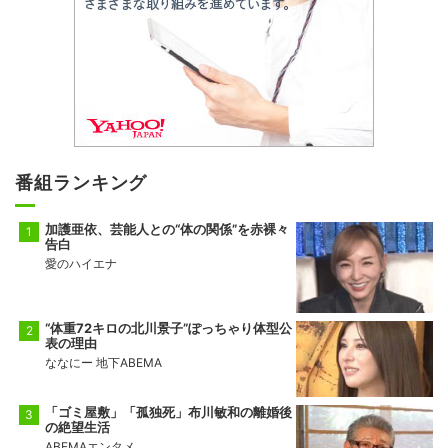
番組ランキング
加護亜依、芸能人との“体の関係”を赤裸々
告白
愛のハイエナ
“体重72キロの北川景子”ぽっちゃり体型公
表の理由
ななにー 地下ABEMA
「ゴミ屋敷」「孤独死」布川敏和の離婚後
の絶望生活
ABEMAエンタメ