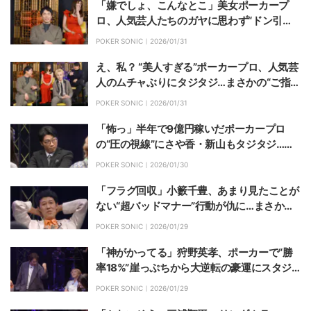
「嫌でしょ、こんなとこ」美女ポーカープ
ロ、人気芸人たちのガヤに思わず“ドン引
き”リアクション「かわいそう」「スラムポ
POKER SONIC｜
2026/01/31
ーカーw」
え、私？ “美人すぎる”ポーカープロ、人気芸
人のムチャぶりにタジタジ…まさかの“ご指
名”に思わずニッコリの瞬間
POKER SONIC｜
2026/01/31
「怖っ」半年で9億円稼いだポーカープロ
の“圧の視線”にさや香・新山もタジタジ…強
烈プレッシャーに視聴者もざわつく
POKER SONIC｜
2026/01/30
「フラグ回収」小籔千豊、あまり見たことが
ない“超バッドマナー”行動が仇に…まさかの
大どんでん返しに呆然「罰がきた」
POKER SONIC｜
2026/01/29
「神がかってる」狩野英孝、ポーカーで“勝
率18%”崖っぷちから大逆転の豪運にスタジ
オ大絶叫「やっぱりイケメンだわ」
POKER SONIC｜
2026/01/29