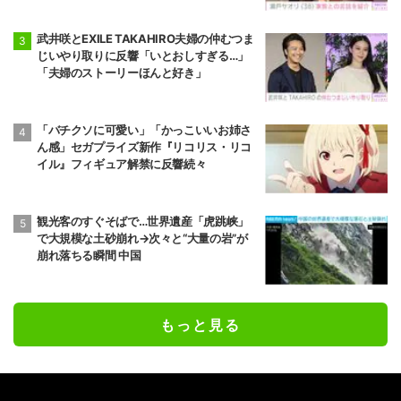
武井咲とEXILE TAKAHIRO夫婦の仲むつま
じいやり取りに反響「いとおしすぎる…」
「夫婦のストーリーほんと好き」
「バチクソに可愛い」「かっこいいお姉さ
ん感」セガプライズ新作『リコリス・リコ
イル』フィギュア解禁に反響続々
観光客のすぐそばで…世界遺産「虎跳峡」
で大規模な土砂崩れ→次々と“大量の岩”が
崩れ落ちる瞬間 中国
もっと見る