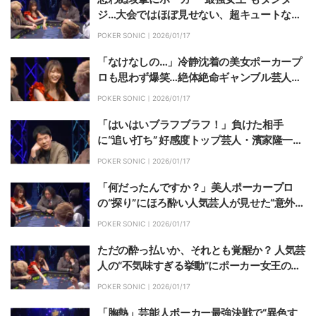
ジ…大会ではほぼ見せない、超キュートな笑
顔が飛び出たワンシーン
POKER SONIC｜
2026/01/17
「なけなしの…」冷静沈着の美女ポーカープ
ロも思わず爆笑…絶体絶命ギャンブル芸人か
ら飛び出た“弱気すぎる一言”が話題
POKER SONIC｜
2026/01/17
「はいはいブラフブラフ！」負けた相手
に“追い打ち” 好感度トップ芸人・濱家隆一の
エグいポーカー“卓外戦術”
POKER SONIC｜
2026/01/17
「何だったんですか？」美人ポーカープロ
の“探り”にほろ酔い人気芸人が見せた“意外な
リアクション”
POKER SONIC｜
2026/01/17
ただの酔っ払いか、それとも覚醒か？ 人気芸
人の“不気味すぎる挙動”にポーカー女王の様
子がおかしくなる「わかんない！」
POKER SONIC｜
2026/01/17
「胸熱」芸能人ポーカー最強決戦で“異色す