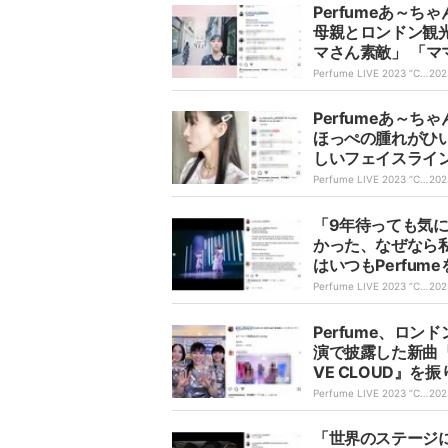
なたは素晴らしか
Perfumeあ～ちゃ
早く戻ってきて！
母親とロンドン観
海外のファンから
マさん素敵」 「マ
の声
っ！！！最高の写
Perfume LIVE 2023 “CO
202
DE OF PERFUME”｜
りがとう」とファ
Perfumeあ～ちゃ
ほっぺの腫れがひ
しいフェイスライ
露 ファンからは「
Perfume LIVE 2023 “CO
202
DE OF PERFUME”｜
ちゃ美しいんです
～」「治ってよか
「9年待っても気
と安堵の声
かった、なぜなら
はいつもPerfume
し続けているから」P
Perfume LIVE 2023 “CO
202
DE OF PERFUME”｜
umeあ～ちゃん、
りのロンドン公演
Perfume、ロンド
返り各地のファン
演で披露した新曲『
賛の声
VE CLOUD』を振
る「まさかまさか
Perfume LIVE 2023 “CO
202
DE OF PERFUME”｜
曲」「最高のPerfo
nceかっこよかっ
「世界のステージ