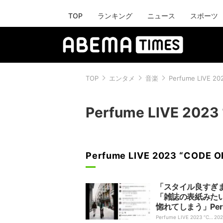
TOP
ランキング
ニュース
スポーツ
TOP
エンタメ
音楽
Perfume LIVE 2
Perfume LIVE 2023
Perfume LIVE 2023 “CO
「スタイル良すぎ
「雑誌の表紙みた
惚れてしまう」Per
eかしゆかの後ろ
Perfume LIVE 2023 “CO
202
DE OF PERFUME”｜