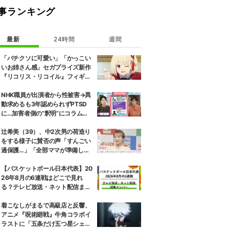
事ランキング
最新
24時間
週間
「バチクソに可愛い」「かっこい
いお姉さん感」セガプライズ新作
『リコリス・リコイル』フィギュ
ア解禁に反響続々
NHK職員が出演者から性被害→異
動求めるも3年認められずPTSD
に…加害者側の“釈明”にコラムニ
スト「納得がいかない」一方で組
織体制の問題点も指摘
辻希美（39）、中2次男の荷造り
をする様子に賛否の声「すんごい
過保護…」「全部ママが準備して
くれるんだ」
【バスケットボール日本代表】20
26年8月の6連戦はどこで見れ
る？テレビ放送・ネット配信まと
め 招集メンバーも解説
着こなしがまるで高級店と反響、
アニメ『呪術廻戦』牛角コラボイ
ラストに「五条だけ五つ星シェ