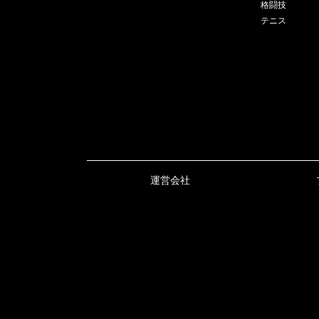
格闘技
テニス
運営会社