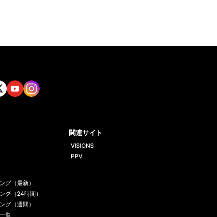
tt
Yout
Insta
ube
gram
関連サイト
VISIONS
PPV
ング（最新）
ング（24時間）
ング（週間）
一覧