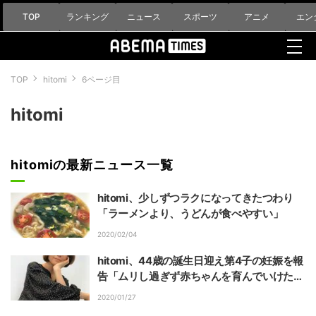
TOP
ランキング
ニュース
スポーツ
アニメ
エン
TOP
hitomi
6ページ目
hitomi
hitomiの最新ニュース一覧
hitomi、少しずつラクになってきたつわり
「ラーメンより、うどんが食べやすい」
2020/02/04
hitomi、44歳の誕生日迎え第4子の妊娠を報
告「ムリし過ぎず赤ちゃんを育んでいけた
ら」
2020/01/27