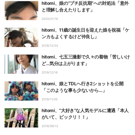
hitomi、娘の“プチ反抗期”への対処法「意外
と理解し合えたりします」
2020/01/16
hitomi、11歳の誕生日を迎えた娘を祝福「ケ
ンカもよくするけど仲良し」
2019/12/24
hitomi、七五三撮影で久々の着物「苦しいけ
ど…気分は上がります」
2019/12/16
hitomi、娘とTDLへ行き2ショットを公開
「このような事も少ないから…」
2019/11/05
hitomi、“大好き”な人気モデルに遭遇「本人
がいて、ビックリ！！」
2019/09/13