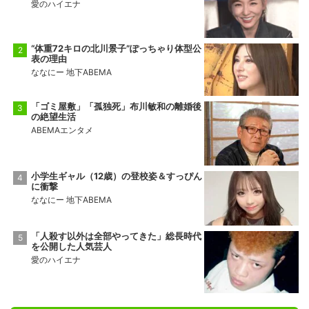
愛のハイエナ
“体重72キロの北川景子”ぽっちゃり体型公
表の理由
ななにー 地下ABEMA
「ゴミ屋敷」「孤独死」布川敏和の離婚後
の絶望生活
ABEMAエンタメ
小学生ギャル（12歳）の登校姿＆すっぴん
に衝撃
ななにー 地下ABEMA
「人殺す以外は全部やってきた」総長時代
を公開した人気芸人
愛のハイエナ