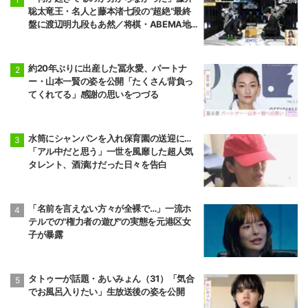
聡太竜王・名人と藤本渚七段の“超絶”最終
盤に渡辺明九段もあ然／将棋・ABEMA地
域トーナメント2026
約20年ぶりに出産した冨永愛、パートナ
ー・山本一賢の姿を公開「たくさん背負っ
てくれてる」感謝の思いをつづる
水筒にシャンパンを入れ保育園の送迎に…
「アル中だと思う」一世を風靡した超人気
タレント、酒漬けだった日々を告白
「名前を言えない方々が全裸で…」一流ホ
テルでの"権力者の遊び"の実態を元港区女
子が暴露
タトゥーが話題・あいみょん（31）「気合
でお風呂入りたい」生放送後の姿を公開