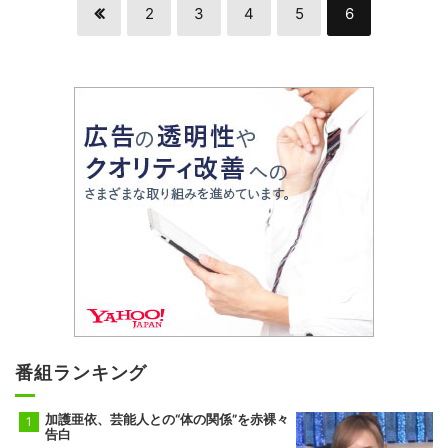
2
3
4
5
6
番組ランキング
加護亜依、芸能人との“体の関係”を赤裸々
告白