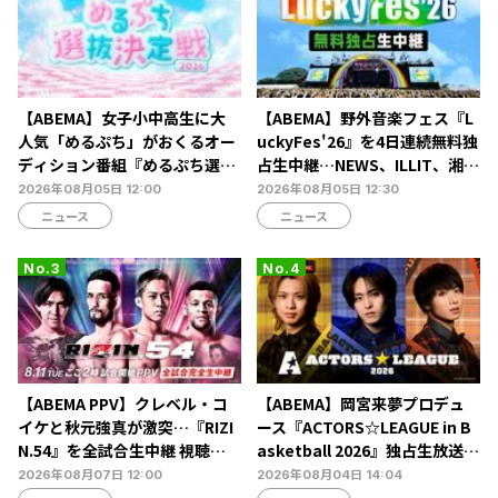
【ABEMA】女子小中高生に大
【ABEMA】野外音楽フェス『L
人気「めるぷち」がおくるオー
uckyFes'26』を4日連続無料独
ディション番組『めるぷち選抜
占生中継…NEWS、ILLIT、湘南
決定戦2026』の生配信が決定
乃風ら60組以上が集結
2026年08月05日 12:00
2026年08月05日 12:30
ニュース
ニュース
【ABEMA PPV】クレベル・コ
【ABEMA】岡宮来夢プロデュ
イケと秋元強真が激突…『RIZI
ース『ACTORS☆LEAGUE in B
N.54』を全試合生中継 視聴チ
asketball 2026』独占生放送決
ケット販売中
定…北村諒、糸川耀士郎、長妻
2026年08月07日 12:00
2026年08月04日 14:04
怜央らが出演