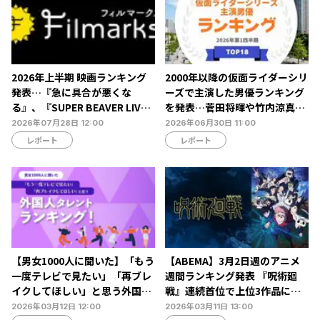
2026年上半期 映画ランキング
2000年以降の仮面ライダーシリ
発表…『急に具合が悪くな
ーズで主演した男優ランキング
る』、『SUPER BEAVER LIVE
を発表…菅田将暉や竹内涼真ら
& DOCUMENTARY -現在地-』
がランクイン【タレントパワー
2026年07月28日 12:00
2026年06月30日 11:00
が第1位を獲得【Filmarks調
ランキング】
レポート
レポート
べ】
【男女1000人に聞いた】「もう
【ABEMA】3月2日週のアニメ
一度テレビで見たい」「再ブレ
週間ランキング発表 『呪術廻
イクしてほしい」と思う外国人
戦』連続首位で上位3作品に変
タレントランキング…ボビー・
動なし
2026年03月12日 12:00
2026年03月11日 13:00