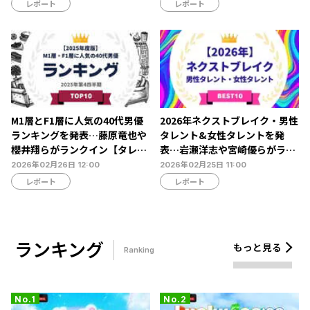
オロゴンやビビアン・スーらが
レポート
レポート
ランクイン【NEXER調査】
M1層とF1層に人気の40代男優
2026年ネクストブレイク・男性
ランキングを発表…藤原竜也や
タレント&女性タレントを発
櫻井翔らがランクイン【タレン
表…岩瀬洋志や宮崎優らがラン
トパワーランキング】
クイン【タレントパワーランキ
2026年02月26日 12:00
2026年02月25日 11:00
ング】
レポート
レポート
ランキング
もっと見る
Ranking