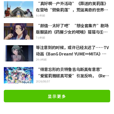
“真好啊…户外活动”《葬送的芙莉莲》
在营地“劈柴莉莲”，荒诞离奇的世界观
引发“每天都很充实呢”的反响
6小时前
“颜值…太好了吧”“想全套集齐”剧场
版服装的《药屋少女的呢喃》猫猫与壬氏
精细手办立体化
7小时前
等注意到的时候，或许已经太迟了……TV
动画《BanG Dream! YUME∞MITA》第8
集剧照与梗概公开
24小时前
“得意忘形的贝特鲁吉乌斯真有意思”
“爱蜜莉雅碳真可爱”引发反响，《ReZe
ro》动画10周年纪念活动视觉图解禁
2026/08/07
显示更多