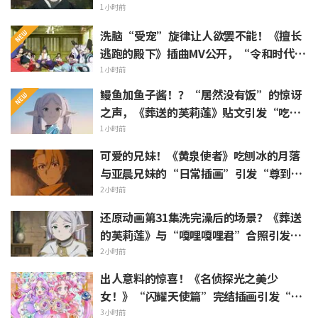
游表情包上线引发粉丝狂喜
1小时前
洗脑“受宠”旋律让人欲罢不能！《擅长
逃跑的殿下》插曲MV公开，“令和时代的
时代剧居然出角色歌”引发热议
1小时前
鳗鱼加鱼子酱！？“居然没有饭”的惊讶
之声，《葬送的芙莉莲》贴文引发“吃白
烧才是懂行”的热烈反响
1小时前
可爱的兄妹！《黄泉使者》吃刨冰的月落
与亚晨兄妹的“日常插画”引发“尊到升
天”“完全就是情侣嘛”等热烈反响
2小时前
还原动画第31集洗完澡后的场景？《葬送
的芙莉莲》与“嘎哩嘎哩君”合照引发
“头发像是裹着浴巾”热议
2小时前
出人意料的惊喜！《名侦探光之美少
女！》“闪耀天使篇”完结插画引发“心
里一阵紧揪”“感受到了制作组的爱”等
3小时前