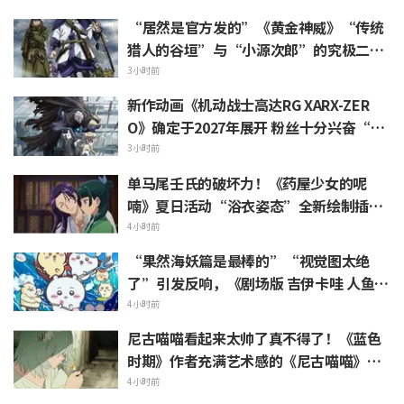
热烈反响
“居然是官方发的”《黄金神威》“传统
猎人的谷垣”与“小源次郎”的究极二选
一 引发“两个都喜欢”的声浪涌现
3小时前
新作动画《机动战士高达RG XARX-ZER
O》确定于2027年展开 粉丝十分兴奋“斗
篷加上野兽般的胳膊！！”“主角机相当
3小时前
帅气”
单马尾壬氏的破坏力！《药屋少女的呢
喃》夏日活动“浴衣姿态”全新绘制插画
引发“心脏真的遭不住了”“建议留作壁
4小时前
画”的反响
“果然海妖篇是最棒的”“视觉图太绝
了”引发反响，《剧场版 吉伊卡哇 人鱼岛
的秘密》今日7月24日上映
4小时前
尼古喵喵看起来太帅了真不得了！《蓝色
时期》作者充满艺术感的《尼古喵喵》插
画被赞“说不定真能在艺大见到”
4小时前