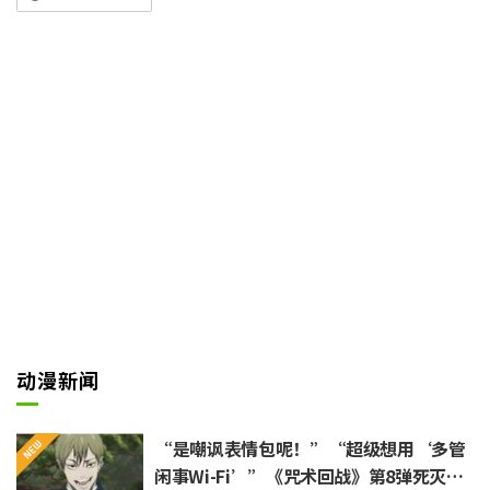
变成了13岁的小孩模样，并奉波
士之命，为了执行潜入任务而开始
上初中。故事在描写为了守护被杀
手盯上的蜜冈乃莲，而与各路刺客
展开动作战斗之余，也展现了十三
在面对代沟以及初次体验初中生活
时，虽然感到困惑却也逐渐适应的
种种笑料，是一部充满乐趣的作
品。
动漫新闻
“是嘲讽表情包呢！”“超级想用‘多管
闲事Wi-Fi’”《咒术回战》第8弹死灭回