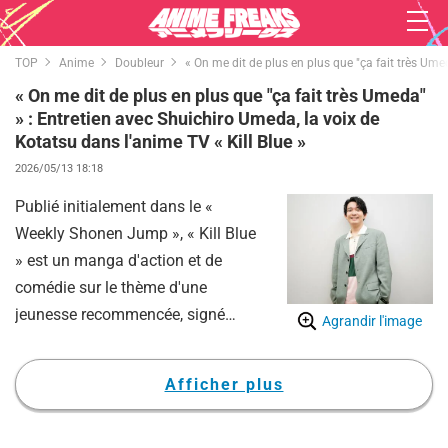
TOP
Anime
Doubleur
« On me dit de plus en plus que "ça fait très Ume
« On me dit de plus en plus que "ça fait très Umeda"
» : Entretien avec Shuichiro Umeda, la voix de
Kotatsu dans l'anime TV « Kill Blue »
2026/05/13 18:18
Publié initialement dans le «
Weekly Shonen Jump », « Kill Blue
» est un manga d'action et de
comédie sur le thème d'une
jeunesse recommencée, signé
Agrandir l'image
Tadatoshi Fujimaki (publié chez
Shueisha Jump Comics), l'auteur
Afficher plus
de « Kuroko's Basket ».
L'adaptation en anime est