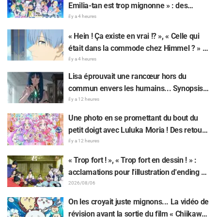
Emilia-tan est trop mignonne » : des
réactions enthousiastes après la
il y a 4 heures
révélation du visuel de l'événement des 10
« Hein ! Ça existe en vrai !? », « Celle qui
ans de l'anime « Re:Zero - Starting Life in
était dans la commode chez Himmel ? » :
Another World »
l’exposition de la « corne du Dragon Noir »
il y a 4 heures
apparue dans l’épisode 1 de « Frieren »
Lisa éprouvait une rancœur hors du
laisse les fans stupéfaits
commun envers les humains... Synopsis
et premières images de l'épisode 6 de
il y a 12 heures
l'anime « Goodbye, Lara » dévoilés !
Une photo en se promettant du bout du
petit doigt avec Luluka Moria ! Des retours
sur le compte rendu de la comédienne de
il y a 12 heures
doublage Nao Tōyama après avoir assisté
« Trop fort ! », « Trop fort en dessin ! » :
au Dream Stage de « Star Detective
acclamations pour l'illustration d'ending du
Precure! » : « C’est le W Arcana »
13e épisode dessinée par Asaki Yuikawa,
2026/08/06
la comédienne doublant le protagoniste
On les croyait juste mignons... La vidéo de
de « The Elusive Samurai »
révision avant la sortie du film « Chiikawa