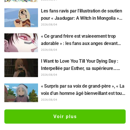
retentissement suite au dévoilement d'un
superbe dessin de Hidenori Matsubara
Les fans ravis par l'illustration de soutien
représentant les trois filles de « Neon
pour « Jaadugar: A Witch in Mongolia »
Genesis Evangelion » en combinaison
dessinée par l'auteur de « Yowamushi
2026/08/04
Plugsuit
Pedal » : « Voilà ce qui se passe quand la
« Ce grand frère est vraieeement trop
personne avec le style le plus différent
adorable » : les fans aux anges devant
dessine ces personnages »
Choso se rapprochant de Yūji Itadori sur
2026/08/04
l'illustration inédite de l'exposition de
I Want to Love You Till Your Dying Day :
l'anime « JUJUTSU KAISEN »
Interpellée par Esther, sa supérieure…
Synopsis, visuels, bande-annonce WEB et
2026/08/04
affiches de l'épisode 5 de l'anime dévoilés
« Surpris par sa voix de grand-père », « La
voix d'un homme âgé bienveillant est tout
aussi superbe » : Akira Ishida en chef de
2026/08/04
clan dans l'épisode 6 de l'anime «
Jaadugar: A Witch in Mongolia »
Voir plus