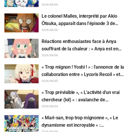
» suscite des réactions surprises face au
2026/08/06
décalage : « C'est plus sévère qu'imaginé
Le colonel Malles, interprété par Akio
», « Ça ne parle que de travail »
Ōtsuka, apparaît dans l'épisode 3 de
l'anime TV « The Ghost in the Shell » !
2026/08/06
Commentaire du comédien et carte de fin
Réactions enthousiastes face à Anya
dévoilés
souffrant de la chaleur : « Anya est en
train de fondre » sur l'illustration
2026/08/06
d'annonce de « SPY x FAMILY »
« Trop mignon ! Yoshi ! » : l'annonce de la
collaboration entre « Lycoris Recoil » et
Kumamine, créateur du « Chat au travail »,
2026/08/05
suscite une pluie de « Yoshi ! »
« Trop prévisible », « L'activité d'un vrai
chercheur (lol) » : avalanche de
moqueries affectueuses face à la peluche
2026/08/04
de Frieren piégée par un Mimique lors
« Mari-san, trop trop mignonne », « Le
d'une exposition de « Frieren »
dynamisme est incroyable » :
2026/08/04