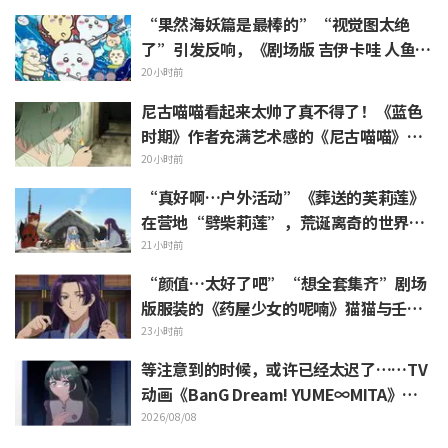
画”的反响
“果然海妖篇是最棒的”“视觉图太绝
了”引发反响，《剧场版 吉伊卡哇 人鱼岛
的秘密》今日7月24日上映
20小时前
尼古喵喵看起来太帅了真不得了！《蓝色
时期》作者充满艺术感的《尼古喵喵》插
画被赞“说不定真能在艺大见到”
20小时前
“真好啊…户外活动”《葬送的芙莉莲》
在营地“劈柴莉莲”，荒诞离奇的世界观
引发“每天都很充实呢”的反响
21小时前
“颜值…太好了吧”“想全套集齐”剧场
版服装的《药屋少女的呢喃》猫猫与壬氏
精细手办立体化
23小时前
等注意到的时候，或许已经太迟了……TV
动画《BanG Dream! YUME∞MITA》第8
集剧照与梗概公开
2026/08/08