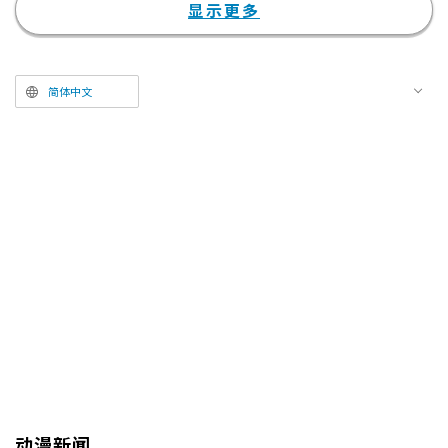
物武器刺中，导致身体变成了13
显示更多
岁孩童的模样。虽然外表是孩子，
但内心依然是39岁的十三，却接
到了BOSS下达的潜入初中的任
简体中文
务，就此开启了校园生活。
动漫新闻