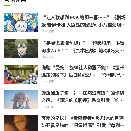
“让人联想到 EVA 的那一幕……”《剧场
版 吉伊卡哇 人鱼岛的秘密》小八猫演唱的
不安 PV 引发热议
15小时前
“是嘲讽表情包呢！”“超级想用‘多管
闲事Wi-Fi’”《咒术回战》第8弹死灭回
游表情包上线引发粉丝狂喜
16小时前
洗脑“受宠”旋律让人欲罢不能！《擅长
逃跑的殿下》插曲MV公开，“令和时代的
时代剧居然出角色歌”引发热议
17小时前
鳗鱼加鱼子酱！？“居然没有饭”的惊讶
之声，《葬送的芙莉莲》贴文引发“吃白
烧才是懂行”的热烈反响
17小时前
可爱的兄妹！《黄泉使者》吃刨冰的月落
与亚晨兄妹的“日常插画”引发“尊到升