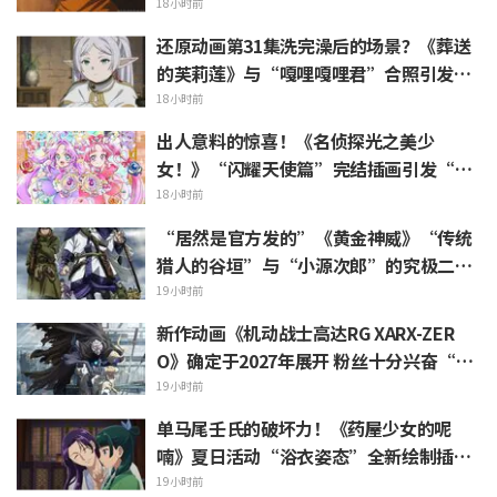
天”“完全就是情侣嘛”等热烈反响
18小时前
还原动画第31集洗完澡后的场景？《葬送
的芙莉莲》与“嘎哩嘎哩君”合照引发
“头发像是裹着浴巾”热议
18小时前
出人意料的惊喜！《名侦探光之美少
女！》“闪耀天使篇”完结插画引发“心
里一阵紧揪”“感受到了制作组的爱”等
18小时前
热烈反响
“居然是官方发的”《黄金神威》“传统
猎人的谷垣”与“小源次郎”的究极二选
一 引发“两个都喜欢”的声浪涌现
19小时前
新作动画《机动战士高达RG XARX-ZER
O》确定于2027年展开 粉丝十分兴奋“斗
篷加上野兽般的胳膊！！”“主角机相当
19小时前
帅气”
单马尾壬氏的破坏力！《药屋少女的呢
喃》夏日活动“浴衣姿态”全新绘制插画
引发“心脏真的遭不住了”“建议留作壁
19小时前