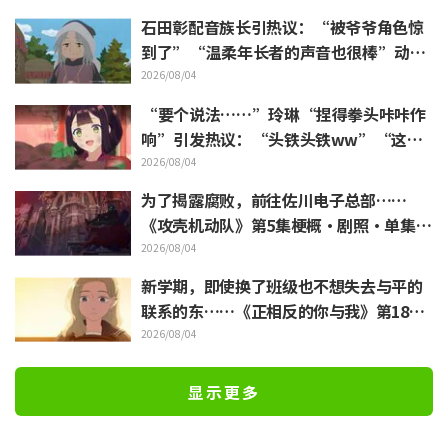
石田彰配音族长引热议：“被爷爷角色惊
到了”“温柔年长者的声音也很棒”动画
《穹庐下的魔女》第6集
2026/08/04
“要个说法……”玲琳“捏得拳头咔咔作
响”引发热议：“头铁头铁ww”“这表
情绝了”／《我是不才恶女》第4集
2026/08/04
为了揭露腐败，前往佐川电子总部……
《攻壳机动队》第5集梗概·剧照·单集视
觉图公开
2026/08/04
新学期，即使换了班级也不想失去与平的
联系的东……《正相反的你与我》第18集
梗概·剧照公开
2026/08/04
显示更多