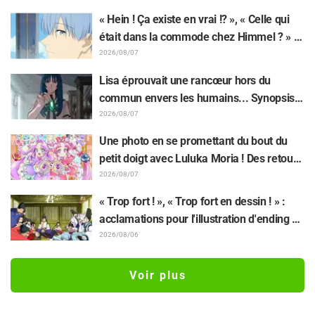
révélation du visuel de l'événement des 10
« Hein ! Ça existe en vrai !? », « Celle qui
ans de l'anime « Re:Zero - Starting Life in
était dans la commode chez Himmel ? » :
Another World »
l’exposition de la « corne du Dragon Noir »
2026/08/07
apparue dans l’épisode 1 de « Frieren »
Lisa éprouvait une rancœur hors du
laisse les fans stupéfaits
commun envers les humains... Synopsis
et premières images de l'épisode 6 de
2026/08/07
l'anime « Goodbye, Lara » dévoilés !
Une photo en se promettant du bout du
petit doigt avec Luluka Moria ! Des retours
sur le compte rendu de la comédienne de
2026/08/07
doublage Nao Tōyama après avoir assisté
« Trop fort ! », « Trop fort en dessin ! » :
au Dream Stage de « Star Detective
acclamations pour l'illustration d'ending du
Precure! » : « C’est le W Arcana »
13e épisode dessinée par Asaki Yuikawa,
2026/08/06
la comédienne doublant le protagoniste
de « The Elusive Samurai »
Voir plus