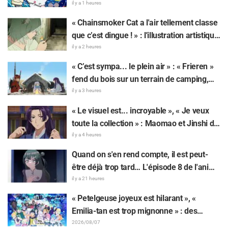
beau » : des réactions enthousiastes alors
il y a 1 heures
que « Chiikawa The Movie: The Secret of
« Chainsmoker Cat a l'air tellement classe
the Mermaid Island » sort aujourd'hui, le
que c’est dingue ! » : l'illustration artistique
24 juillet
de « Chainsmoker Cat » par l'auteur de «
il y a 2 heures
Blue Period » fait dire aux fans : « On dirait
« C’est sympa... le plein air » : « Frieren »
qu'elle pourrait être à Geidai »
fend du bois sur un terrain de camping,
cet univers surréaliste fait réagir : « Sa vie
il y a 3 heures
est bien remplie tous les jours »
« Le visuel est... incroyable », « Je veux
toute la collection » : Maomao et Jinshi de
« Les Carnets de l’Apothicaire : Le Film »
il y a 4 heures
immortalisés sous forme de figurines
Quand on s'en rend compte, il est peut-
élaborées en tenue du film
être déjà trop tard… L'épisode 8 de l'anime
« BanG Dream! Yume∞Mita » dévoile son
il y a 21 heures
synopsis et ses premières images !
« Petelgeuse joyeux est hilarant », «
Emilia-tan est trop mignonne » : des
réactions enthousiastes après la
2026/08/07