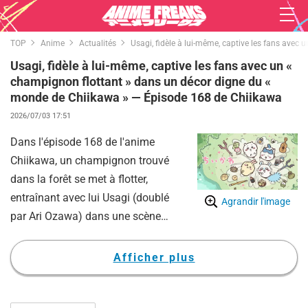
TOP
Anime
Actualités
Usagi, fidèle à lui-même, captive les fans ave
Usagi, fidèle à lui-même, captive les fans avec un «
champignon flottant » dans un décor digne du «
monde de Chiikawa » — Épisode 168 de Chiikawa
2026/07/03 17:51
Dans l'épisode 168 de l'anime
Chiikawa, un champignon trouvé
dans la forêt se met à flotter,
entraînant avec lui Usagi (doublé
Agrandir l'image
par Ari Ozawa) dans une scène
des plus mystérieuses.
Chiikawa (doublée par Haruka
Afficher plus
Aoki), Hachiware (doublé par
Makoto Tanaka) et Usagi partent