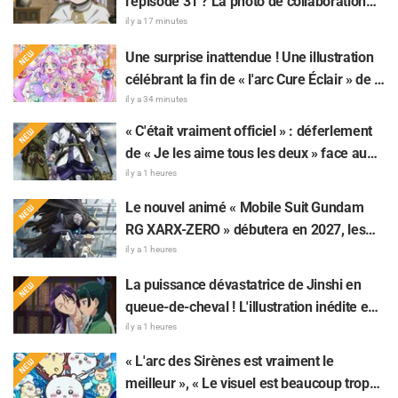
l'épisode 31 ? La photo de collaboration
entre « Frieren » et « Garigari-kun » fait
il y a 17 minutes
parler d'elle : « On dirait que ses cheveux
Une surprise inattendue ! Une illustration
sont enroulés dans une serviette de bain »
célébrant la fin de « l'arc Cure Éclair » de «
Star Detective Precure! » fait réagir : « Ça
il y a 34 minutes
serre le cœur », « On ressent tout l'amour
« C'était vraiment officiel » : déferlement
de l'équipe de production »
de « Je les aime tous les deux » face au
dilemme ultime entre « Tanigaki le Matagi
il y a 1 heures
» et « Genjiro-chan » de Golden Kamuy
Le nouvel animé « Mobile Suit Gundam
RG XARX-ZERO » débutera en 2027, les
fans s'enflamment : « Une cape et un bras
il y a 1 heures
comme une bête !? », « Le mecha du
La puissance dévastatrice de Jinshi en
protagoniste est super classe »
queue-de-cheval ! L'illustration inédite en
yukata pour l'événement d'été de « Les
il y a 1 heures
Carnets de l'Apothicaire » fait réagir : «
« L'arc des Sirènes est vraiment le
Mon cœur a failli lâcher pour de vrai », « Il
meilleur », « Le visuel est beaucoup trop
faudrait l'immortaliser sur une fresque »