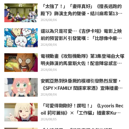
「太強了！」「畫得真好」《擅長逃跑的
殿下》飾演主角的聲優·結川麻希第13集
ED插畫獲高度讚賞
2026/08/06
還以為只是可愛…《吉伊卡哇》電影上映
前的預習影片引發驚嘆：「比想像中嚴
苛」「講的簡直全都是勞動的事」反差感
2026/08/06
驚呆網友
電視動畫《攻殼機動隊》第3集登場由大塚
明夫飾演的馬雷斯大佐！配音陣容感言＆
結尾插畫公開
2026/08/06
安妮亞熱到快昏厥的模樣引發熱烈反響，
《SPY×FAMILY 間諜家家酒》宣傳插畫
「安妮亞、融化掉了」
2026/08/06
「可愛得剛剛好！讚啦！」《Lycoris Rec
oil 莉可麗絲》×「工作貓」插畫家Kuma
mine合作消息公開 引發「讚啦！」熱烈
2026/08/05
迴響