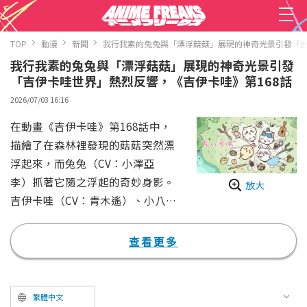
TOP
動漫
新聞
我行我素的兔兔與「漂浮菇菇」展現的神奇光景引發「吉
我行我素的兔兔與「漂浮菇菇」展現的神奇光景引發
「吉伊卡哇世界」熱烈反響，《吉伊卡哇》第168話
2026/07/03 16:16
在動畫《吉伊卡哇》第168話中，
描繪了在森林裡發現的菇菇突然漂
浮起來，而兔兔（CV：小澤亞
李）抓著它隨之浮起的奇妙身影。
放大
吉伊卡哇（CV：青木遙）、小八
貓（CV：田中誠人）與兔兔三人
出發去野餐。穿過兔兔獨自擅自闖
查看更多
入的草叢後，他們來到了一處有著
樹樁的小空地。面對這絕佳的地
點，小八貓高興地認為兔兔帶他們
繁體中文