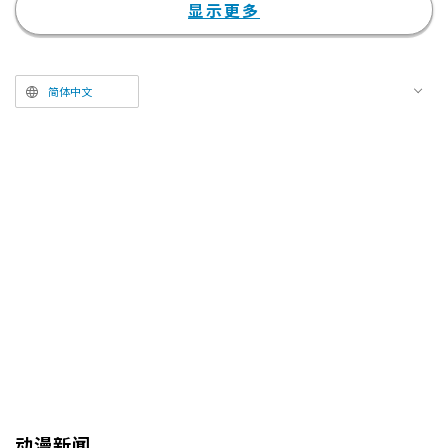
空中特技等身体表现，与投影映
显示更多
射、魔术等最新科技相融合，更利
用了拥有众多歌舞伎剧场独特机关
的南座的各种舞台机构，来呈现
简体中文
《火影忍者》中的忍术。
动漫新闻