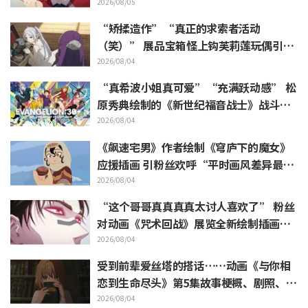
引发“好！”反响不断
2026/08/05
“矫揉造作”“真正的求索者活动
（笑）” 展品宝箱怪上钩芙莉莲玩偶引吐
槽如潮《葬送的芙莉莲》
2026/08/04
“真希波小姐真可爱”“充满跃动感” 松
原秀典绘制的《新世纪福音战士》战斗服
姿态三人美丽手稿公开引热议
2026/08/04
《飙速宅男》作者绘制《穹庐下的魔女》
应援插画 引粉丝欢呼“平时画风差异最大
的人画出来原来是这样”
2026/08/04
“这个哥哥真真真真太讨人喜欢了” 粉丝
对动画《咒术回战》展览全新绘制插画中
逼近虎杖悠仁的胀相感到狂喜
2026/08/04
受到前辈爱丝塔的搭话……动画《与你相
恋到生命尽头》第5集故事梗概、剧照、W
EB预告、剧集海报公开
2026/08/04