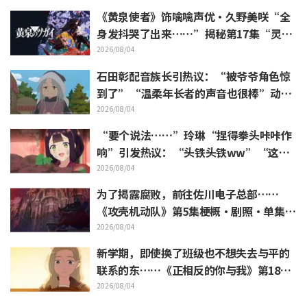
《黄泉使者》饰噙噙声优·久野美咲“全
身发抖哭了出来……”揭秘第17集“灵魂
名演”的幕后
2026/08/04
石田彰配音族长引热议：“被爷爷角色惊
到了”“温柔年长者的声音也很棒”动画
《穹庐下的魔女》第6集
2026/08/04
“要个说法……”玲琳“捏得拳头咔咔作
响”引发热议：“头铁头铁ww”“这表
情绝了”／《我是不才恶女》第4集
2026/08/04
为了揭露腐败，前往佐川电子总部……
《攻壳机动队》第5集梗概·剧照·单集视
觉图公开
2026/08/04
新学期，即使换了班级也不想失去与平的
联系的东……《正相反的你与我》第18集
梗概·剧照公开
2026/08/04