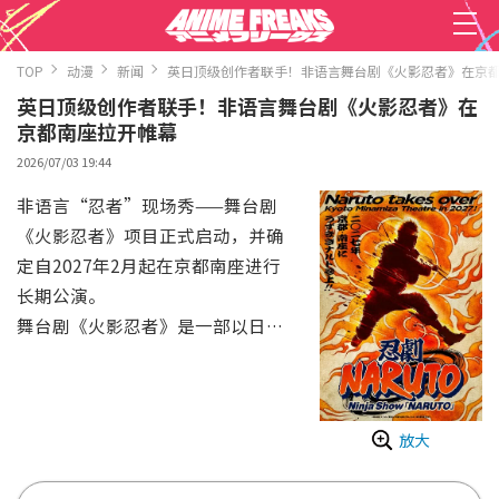
TOP
动漫
新闻
英日顶级创作者联手！非语言舞台剧《火影忍者》在京
英日顶级创作者联手！非语言舞台剧《火影忍者》在
京都南座拉开帷幕
2026/07/03 19:44
非语言“忍者”现场秀——舞台剧
《火影忍者》项目正式启动，并确
定自2027年2月起在京都南座进行
长期公演。
舞台剧《火影忍者》是一部以日本
引以为傲的现代世界级IP漫画《火
影忍者》为象征，描绘日本古代传
说中的存在——“忍者”的非语言
放大
（不用语言和台词）现场秀。该剧
通过真人演员的动作戏、杂技以及