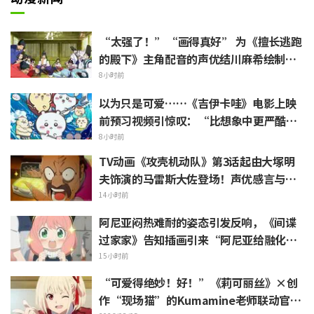
“太强了！”“画得真好” 为《擅长逃跑
的殿下》主角配音的声优结川麻希绘制的
第13话ED插画引发赞叹
8小时前
以为只是可爱……《吉伊卡哇》电影上映
前预习视频引惊叹：“比想象中更严酷”
“全是关于打工的话题”的反差感
8小时前
TV动画《攻壳机动队》第3话起由大塚明
夫饰演的马雷斯大佐登场！声优感言与片
尾插画公开
14小时前
阿尼亚闷热难耐的姿态引发反响，《间谍
过家家》告知插画引来“阿尼亚给融化
了”
15小时前
“可爱得绝妙！好！”《莉可丽丝》×创
作“现场猫”的Kumamine老师联动官宣