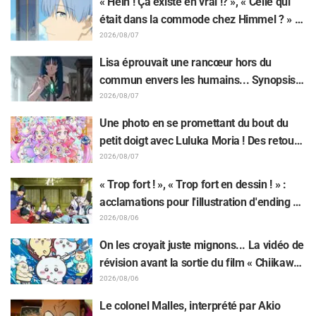
« Hein ! Ça existe en vrai !? », « Celle qui
ans de l'anime « Re:Zero - Starting Life in
était dans la commode chez Himmel ? » :
Another World »
l’exposition de la « corne du Dragon Noir »
2026/08/07
apparue dans l’épisode 1 de « Frieren »
Lisa éprouvait une rancœur hors du
laisse les fans stupéfaits
commun envers les humains... Synopsis
et premières images de l'épisode 6 de
2026/08/07
l'anime « Goodbye, Lara » dévoilés !
Une photo en se promettant du bout du
petit doigt avec Luluka Moria ! Des retours
sur le compte rendu de la comédienne de
2026/08/07
doublage Nao Tōyama après avoir assisté
« Trop fort ! », « Trop fort en dessin ! » :
au Dream Stage de « Star Detective
acclamations pour l'illustration d'ending du
Precure! » : « C’est le W Arcana »
13e épisode dessinée par Asaki Yuikawa,
2026/08/06
la comédienne doublant le protagoniste
On les croyait juste mignons... La vidéo de
de « The Elusive Samurai »
révision avant la sortie du film « Chiikawa
» suscite des réactions surprises face au
2026/08/06
décalage : « C'est plus sévère qu'imaginé
Le colonel Malles, interprété par Akio
», « Ça ne parle que de travail »