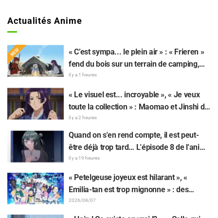
Actualités Anime
« C’est sympa... le plein air » : « Frieren »
fend du bois sur un terrain de camping,
cet univers surréaliste fait réagir : « Sa vie
il y a 1 heures
est bien remplie tous les jours »
« Le visuel est... incroyable », « Je veux
toute la collection » : Maomao et Jinshi de
« Les Carnets de l’Apothicaire : Le Film »
il y a 2 heures
immortalisés sous forme de figurines
Quand on s'en rend compte, il est peut-
élaborées en tenue du film
être déjà trop tard… L'épisode 8 de l'anime
« BanG Dream! Yume∞Mita » dévoile son
il y a 19 heures
synopsis et ses premières images !
« Petelgeuse joyeux est hilarant », «
Emilia-tan est trop mignonne » : des
réactions enthousiastes après la
2026/08/07
révélation du visuel de l'événement des 10