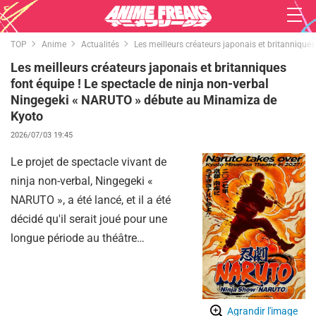
TOP
Anime
Actualités
Les meilleurs créateurs japonais et britanniqu
Les meilleurs créateurs japonais et britanniques
font équipe ! Le spectacle de ninja non-verbal
Ningegeki « NARUTO » débute au Minamiza de
Kyoto
2026/07/03 19:45
Le projet de spectacle vivant de
ninja non-verbal, Ningegeki «
NARUTO », a été lancé, et il a été
décidé qu'il serait joué pour une
longue période au théâtre
Minamiza de Kyoto à partir de
février 2027.
Agrandir l'image