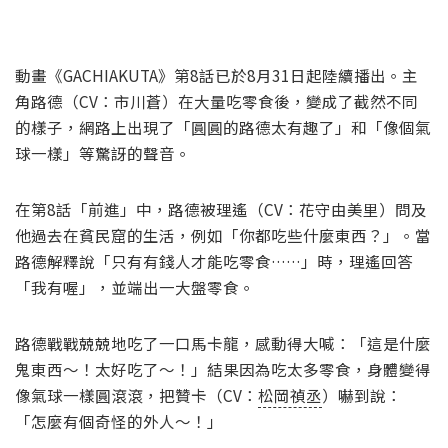
動畫《GACHIAKUTA》第8話已於8月31日起陸續播出。主
角路德（CV：市川蒼）在大量吃零食後，變成了截然不同
的樣子，網路上出現了「圓圓的路德太有趣了」和「像個氣
球一樣」等驚訝的聲音。
在第8話「前進」中，路德被理遙（CV：花守由美里）問及
他過去在貧民窟的生活，例如「你都吃些什麼東西？」。當
路德解釋說「只有有錢人才能吃零食……」時，理遙回答
「我有喔」，並端出一大盤零食。
路德戰戰兢兢地吃了一口馬卡龍，感動得大喊：「這是什麼
鬼東西～！太好吃了～！」結果因為吃太多零食，身體變得
像氣球一樣圓滾滾，把贊卡（CV：
松岡禎丞
）嚇到說：
「怎麼有個奇怪的外人～！」