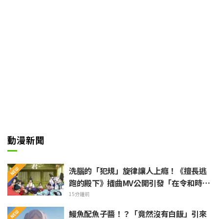
ter
動漫新聞
洗腦的「犯規」旋律讓人上癮！《擅長逃
跑的殿下》插曲MV公開引發「在令和時代
的歷史劇裡出角色歌」話題沸騰
15分鐘前
鰻魚配魚子醬！？「竟然沒有白飯」引來