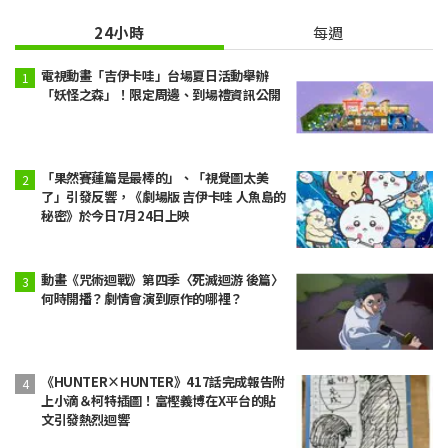
24小時
每週
電視動畫「吉伊卡哇」台場夏日活動舉辦
「妖怪之森」！限定周邊、到場禮資訊公開
「果然賽蓮篇是最棒的」、「視覺圖太美
了」引發反響，《劇場版 吉伊卡哇 人魚島的
秘密》於今日7月24日上映
動畫《咒術迴戰》第四季〈死滅迴游 後篇〉
何時開播？劇情會演到原作的哪裡？
《HUNTER×HUNTER》417話完成報告附
上小滴＆柯特插圖！富樫義博在X平台的貼
文引發熱烈迴響