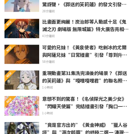
驚訝聲，《葬送的芙莉蓮》的發文引發
「白燒真懂吃」的反響
28分鐘前
比畫面更絢麗！炭治郎等人動感十足《鬼
滅之刃 劇場版 無限城篇》特大廣告亮相池
袋引發熱烈反響
43分鐘前
可愛的兄妹！《黃泉使者》吃剉冰的尤爾
與阿薩兄妹“日常插畫”引發「尊到升
天」「根本是情侶吧」等熱烈聲浪
58分鐘前
重現動畫第31集洗完澡後的場景？《葬送
的芙莉蓮》與“嘎哩嘎哩君”的聯名照片
被熱議「好像把浴巾捲在頭髮上一樣」
1小時前
意想不到的驚喜！《名偵探光之美少女》
“閃耀天使篇”完結插畫引發「胸口一
緊」「感受到了製作組的愛」等熱烈反響
1小時前
“竟是官方出的”《黃金神威》“獵人谷
垣”與“源次郎醬”的終極二選一 湧現