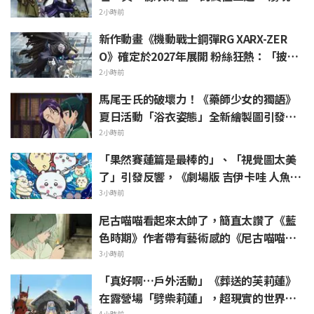
「兩個都喜歡」的熱烈聲浪
2小時前
新作動畫《機動戰士鋼彈RG XARX-ZER
O》確定於2027年展開 粉絲狂熱：「披風
加上像野獸般的手臂！！」「主角機相當
2小時前
帥氣」
馬尾壬氏的破壞力！《藥師少女的獨語》
夏日活動「浴衣姿態」全新繪製圖引發
「心臟真的受不了一誰來救救我」、「應
2小時前
該要刻成壁畫保存下來」
「果然賽蓮篇是最棒的」、「視覺圖太美
了」引發反響，《劇場版 吉伊卡哇 人魚島
的秘密》於今日7月24日上映
3小時前
尼古喵喵看起來太帥了，簡直太讚了《藍
色時期》作者帶有藝術感的《尼古喵喵》
插畫引發「搞不好藝大真的會有人長這
3小時前
樣」
「真好啊…戶外活動」《葬送的芙莉蓮》
在露營場「劈柴莉蓮」，超現實的世界觀
4小時前