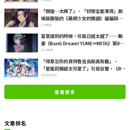
引發「每天都很充實呢」的反響
「顏值…太棒了」、「好想全套湊齊」劇
場版服裝的《藥師少女的獨語》貓貓與壬
氏化身精緻模型立體化
5小時前
當意識到的時候，可能已經太遲了……動
畫《BanG Dream! YUME∞MITA》第8集
故事大綱與劇照公開
22小時前
「得意忘形的貝特魯吉烏斯真有趣」、
「愛蜜莉雅碳太可愛了」引發反響，《Re:
Zero》動畫10周年紀念活動視覺圖解禁
2026/08/07
查看更多
文章排名