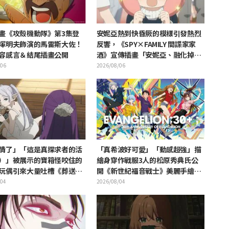
畫《攻殼機動隊》第3集登
安妮亞熱到快昏厥的模樣引發熱烈
塚明夫飾演的馬雷斯大佐！
反響，《SPY×FAMILY 間諜家家
容感言＆結尾插畫公開
酒》宣傳插畫「安妮亞、融化掉
了」
/06
2026/08/06
情了」「這是真探求者的活
「真希波好可愛」「動感超強」描
）」被展示的寶箱怪咬住的
繪身穿作戰服3人的松原秀典氏公
玩偶引來大量吐槽《葬送的
開《新世紀福音戰士》美麗手繪插
》
圖引發反響
/04
2026/08/04