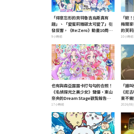
「得意忘形的貝特魯吉烏斯真有
「欸！
趣」、「愛蜜莉雅碳太可愛了」引
梅爾家
發反響，《Re:Zero》動畫10周年
的芙莉
紀念活動視覺圖解禁
的角」
9小時前
10小時前
也有與森亞露露卡打勾勾的合照！
「誰叫
《名偵探光之美少女》聲優・東山
《尼古
奈央的Dream Stage觀覧報告引
東不需要
發「是奥祕·暗影天使啊」的反響
17小時前
2026/08