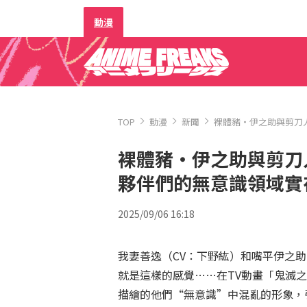
動漫
TOP
動漫
新聞
裸體豬・伊之助與剪刀
裸體豬・伊之助與剪刀
夥伴們的無意識領域實
2025/09/06 16:18
我妻善逸（CV：下野紘）和嘴平伊之助
就是這樣的感覺……在TV動畫「鬼滅之
描繪的他們“無意識”中混亂的形象，