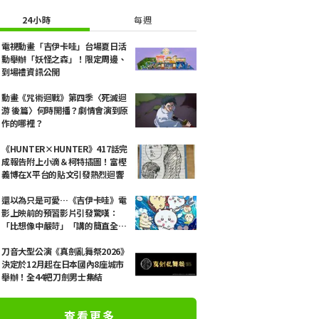
24小時
每週
電視動畫「吉伊卡哇」台場夏日活
動舉辦「妖怪之森」！限定周邊、
到場禮資訊公開
動畫《咒術迴戰》第四季〈死滅迴
游 後篇〉何時開播？劇情會演到原
作的哪裡？
《HUNTER×HUNTER》417話完
成報告附上小滴＆柯特插圖！富樫
義博在X平台的貼文引發熱烈迴響
還以為只是可愛…《吉伊卡哇》電
影上映前的預習影片引發驚嘆：
「比想像中嚴苛」「講的簡直全都
是勞動的事」反差感驚呆網友
刀音大型公演《真劍亂舞祭2026》
決定於12月起在日本國內8座城市
舉辦！全44把刀劍男士集結
查看更多