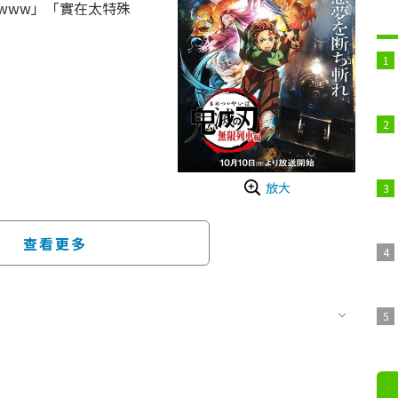
www」「實在太特殊
2020年上映的「劇場版
作情節進行重新編輯的作
CV：平川大輔）的能力
樹）等人夢中，鬼的手下們
中的“精神核心”，企圖
放大
查看更多