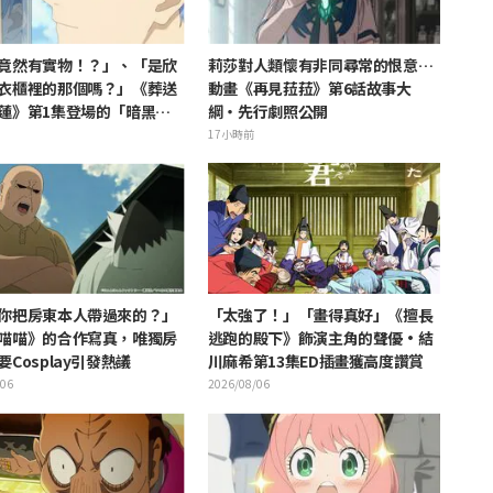
竟然有實物！？」、「是欣
莉莎對人類懷有非同尋常的恨意…
衣櫃裡的那個嗎？」《葬送
動畫《再見菈菈》第6話故事大
蓮》第1集登場的「暗黑龍
綱・先行劇照公開
公開引發粉絲驚愕
17小時前
你把房東本人帶過來的？」
「太強了！」「畫得真好」《擅長
喵喵》的合作寫真，唯獨房
逃跑的殿下》飾演主角的聲優·結
Cosplay引發熱議
川麻希第13集ED插畫獲高度讚賞
/06
2026/08/06