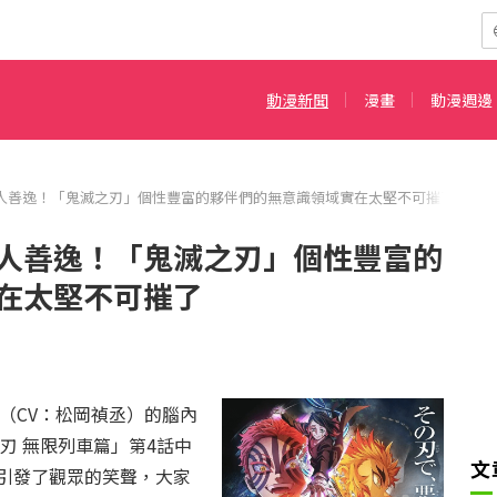
動漫新聞
漫畫
動漫週邊
人善逸！「鬼滅之刃」個性豐富的夥伴們的無意識領域實在太堅不可摧了
人善逸！「鬼滅之刃」個性豐富的
在太堅不可摧了
（CV：松岡禎丞）的腦內
刃 無限列車篇」第4話中
文
引發了觀眾的笑聲，大家