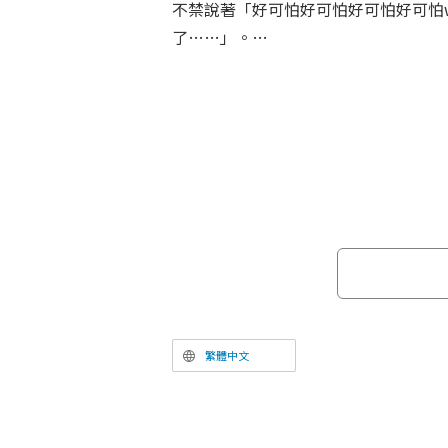
不禁說著「好可怕好可怕好可怕好可怕
了……」。
TV動畫「鬼滅之刃 無限列車篇」是基於
『鬼滅之刃』無限列車篇」，再加入新
品。在第4話中，因為下弦之壱・魘夢（
而被催眠的竈門炭治郎（CV：花江夏
悄悄闖入。透過摧毀存在於無意識領域
了結鬼殺隊士。
繁體中文