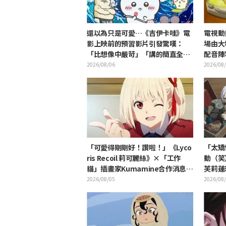
還以為只是可愛…《吉伊卡哇》電
電視動
影上映前的預習影片引發驚嘆：
場由大
「比想像中嚴苛」「講的簡直全都
配音陣
是勞動的事」反差感驚呆網友
2026/08/06
2026/08
「可愛得剛剛好！讚啦！」《Lyco
「太矯
ris Recoil 莉可麗絲》×「工作
動（笑
貓」插畫家Kumamine合作消息公
芙莉蓮
開 引發「讚啦！」熱烈迴響
芙莉蓮
2026/08/05
2026/08