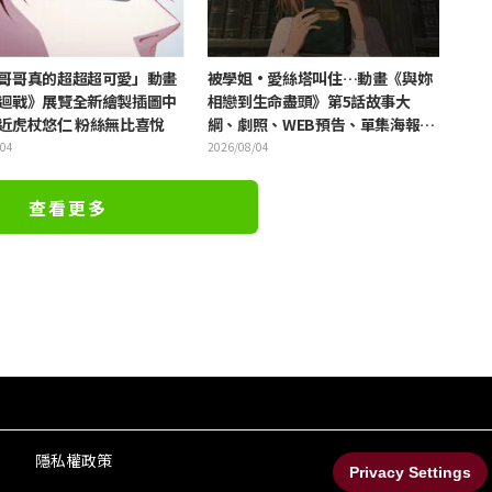
哥哥真的超超超可愛」動畫
被學姐·愛絲塔叫住…動畫《與妳
迴戰》展覽全新繪製插圖中
相戀到生命盡頭》第5話故事大
近虎杖悠仁 粉絲無比喜悅
綱、劇照、WEB預告、單集海報公
開
/04
2026/08/04
查看更多
隱私權政策
Privacy Settings