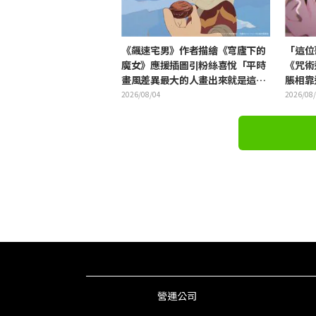
《飆速宅男》作者描繪《穹廬下的
「這位
魔女》應援插圖引粉絲喜悅「平時
《咒術
畫風差異最大的人畫出來就是這
脹相靠
樣」
2026/08/04
2026/08
營運公司