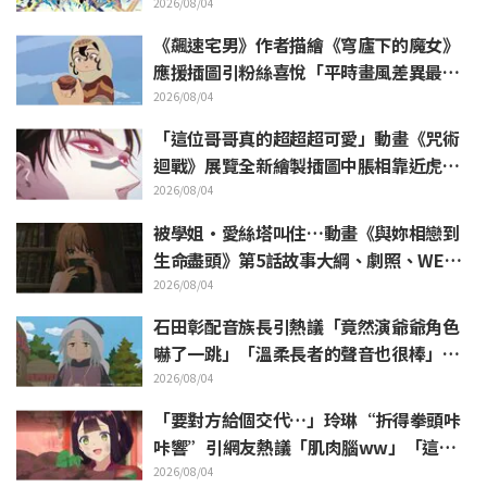
戰士》美麗手繪插圖引發反響
2026/08/04
《飆速宅男》作者描繪《穹廬下的魔女》
應援插圖引粉絲喜悅「平時畫風差異最大
的人畫出來就是這樣」
2026/08/04
「這位哥哥真的超超超可愛」動畫《咒術
迴戰》展覽全新繪製插圖中脹相靠近虎杖
悠仁 粉絲無比喜悅
2026/08/04
被學姐·愛絲塔叫住…動畫《與妳相戀到
生命盡頭》第5話故事大綱、劇照、WEB
預告、單集海報公開
2026/08/04
石田彰配音族長引熱議「竟然演爺爺角色
嚇了一跳」「溫柔長者的聲音也很棒」動
畫《穹廬下的魔女》第6集
2026/08/04
「要對方給個交代…」玲琳“折得拳頭咔
咔響”引網友熱議「肌肉腦ww」「這什
麼表情啦」／《我是不才惡女》第4集
2026/08/04