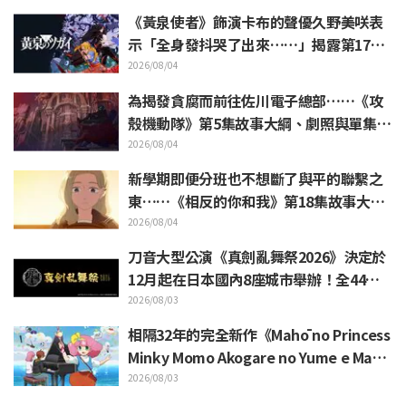
《黃泉使者》飾演卡布的聲優久野美咲表
示「全身發抖哭了出來……」揭露第17集
“靈魂名演出”的幕後花絮
2026/08/04
為揭發貪腐而前往佐川電子總部……《攻
殼機動隊》第5集故事大綱、劇照與單集視
覺圖公開
2026/08/04
新學期即便分班也不想斷了與平的聯繫之
東……《相反的你和我》第18集故事大綱
與劇照解禁
2026/08/04
刀音大型公演《真劍亂舞祭2026》決定於
12月起在日本國內8座城市舉辦！全44把
刀劍男士集結
2026/08/03
相隔32年的完全新作《Mahō no Princess
Minky Momo Akogare no Yume e Mago
koro no Duo》決定於11月13日上映！陽
2026/08/03
木胡桃等聲優陣容、主視覺圖＆特報影片