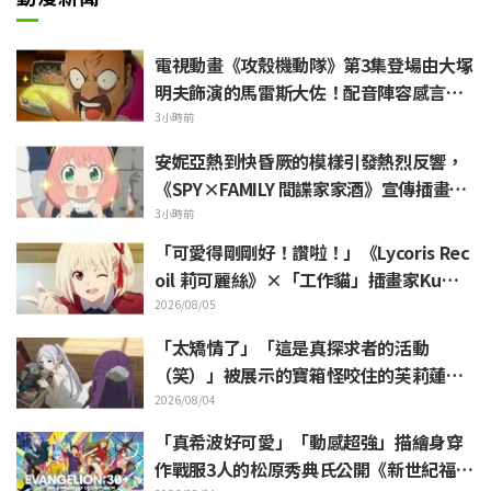
電視動畫《攻殼機動隊》第3集登場由大塚
明夫飾演的馬雷斯大佐！配音陣容感言＆
結尾插畫公開
3小時前
安妮亞熱到快昏厥的模樣引發熱烈反響，
《SPY×FAMILY 間諜家家酒》宣傳插畫
「安妮亞、融化掉了」
3小時前
「可愛得剛剛好！讚啦！」《Lycoris Rec
oil 莉可麗絲》×「工作貓」插畫家Kuma
mine合作消息公開 引發「讚啦！」熱烈
2026/08/05
迴響
「太矯情了」「這是真探求者的活動
（笑）」被展示的寶箱怪咬住的芙莉蓮玩
偶引來大量吐槽《葬送的芙莉蓮》
2026/08/04
「真希波好可愛」「動感超強」描繪身穿
作戰服3人的松原秀典氏公開《新世紀福音