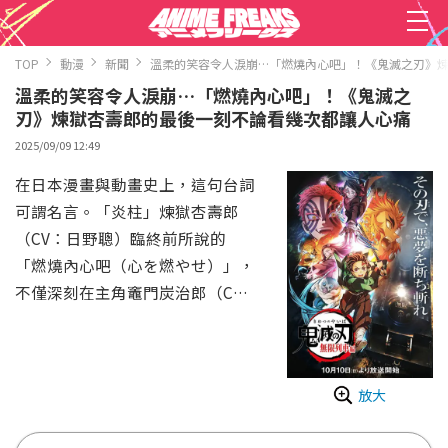
TOP
動漫
新聞
溫柔的笑容令人淚崩…「燃燒內心吧」！《鬼滅之刃》
溫柔的笑容令人淚崩…「燃燒內心吧」！《鬼滅之
刃》煉獄杏壽郎的最後一刻不論看幾次都讓人心痛
2025/09/09 12:49
在日本漫畫與動畫史上，這句台詞
可謂名言。「炎柱」煉獄杏壽郎
（CV：日野聰）臨終前所說的
「燃燒內心吧（心を燃やせ）」，
不僅深刻在主角竈門炭治郎（C
V：花江夏樹）的心中，也深深打
動了無數粉絲。
TV動畫版《鬼滅之刃 無限列車
放大
篇》是以2020年上映的劇場版
《鬼滅之刃 無限列車篇》為基