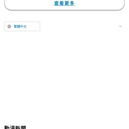
礎，加入新片段後重新編輯的作
查看更多
品。在第七集中，上弦之參・猗窩
座（CV：石田彰）與杏壽郎的激
鬥終於分出勝負。被猗窩座的血鬼
繁體中文
術「破壞殺・滅式」身負致命傷的
杏壽郎，向淚流滿面的炭治郎等人
傳達了他最後的話語。
動漫新聞