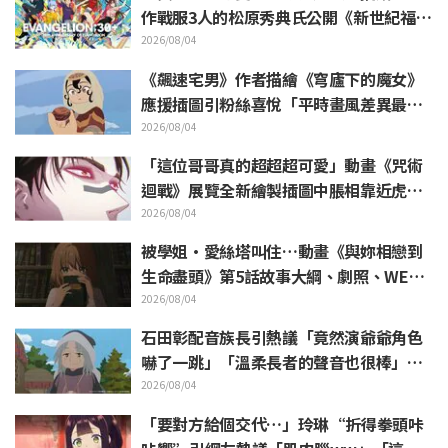
作戰服3人的松原秀典氏公開《新世紀福音
戰士》美麗手繪插圖引發反響
2026/08/04
《飆速宅男》作者描繪《穹廬下的魔女》
應援插圖引粉絲喜悅「平時畫風差異最大
的人畫出來就是這樣」
2026/08/04
「這位哥哥真的超超超可愛」動畫《咒術
迴戰》展覽全新繪製插圖中脹相靠近虎杖
悠仁 粉絲無比喜悅
2026/08/04
被學姐·愛絲塔叫住…動畫《與妳相戀到
生命盡頭》第5話故事大綱、劇照、WEB
預告、單集海報公開
2026/08/04
石田彰配音族長引熱議「竟然演爺爺角色
嚇了一跳」「溫柔長者的聲音也很棒」動
畫《穹廬下的魔女》第6集
2026/08/04
「要對方給個交代…」玲琳“折得拳頭咔