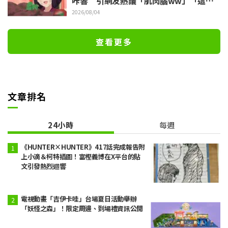
咔響”引網友熱議「肌肉腦ww」「這什
麼表情啦」／《我是不才惡女》第4集
2026/08/04
查看更多
文章排名
24小時
每週
《HUNTER×HUNTER》417話完成報告附
上小滴＆柯特插圖！富樫義博在X平台的貼
文引發熱烈迴響
電視動畫「吉伊卡哇」台場夏日活動舉辦
「妖怪之森」！限定周邊、到場禮資訊公開