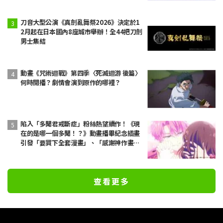
刀音大型公演《真劍亂舞祭2026》決定於1
2月起在日本國內8座城市舉辦！全44把刀劍
男士集結
動畫《咒術迴戰》第四季〈死滅迴游 後篇〉
何時開播？劇情會演到原作的哪裡？
陷入「多聞君戒斷症」粉絲熱望續作！《現
在的是哪一個多聞！？》動畫播畢紀念插畫
引發「要買下全套漫畫」、「感謝神作畫」
等熱烈迴響
查看更多