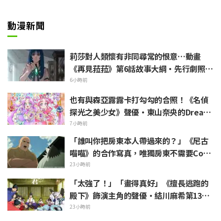
動漫新聞
莉莎對人類懷有非同尋常的恨意…動畫
《再見菈菈》第6話故事大綱・先行劇照公
開
6小時前
也有與森亞露露卡打勾勾的合照！《名偵
探光之美少女》聲優・東山奈央的Dream
Stage觀覧報告引發「是奥祕·暗影天使
7小時前
啊」的反響
「誰叫你把房東本人帶過來的？」《尼古
喵喵》的合作寫真，唯獨房東不需要Cosp
lay引發熱議
23小時前
「太強了！」「畫得真好」《擅長逃跑的
殿下》飾演主角的聲優·結川麻希第13集
ED插畫獲高度讚賞
23小時前