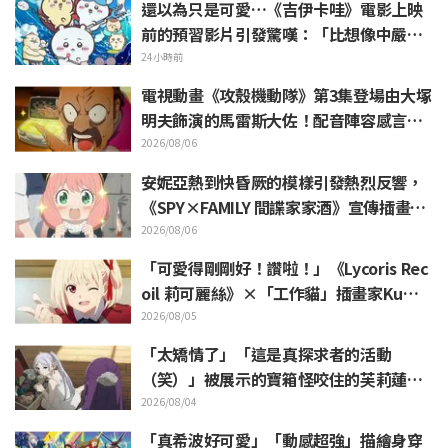
還以為只是可愛…《吉伊卡哇》電影上映
前的預習影片引發驚嘆：「比想像中嚴
苛」「講的簡直全都是勞動的事」反差感
24小時前
驚呆網友
電視動畫《攻殼機動隊》第3集登場由大塚
明夫飾演的馬雷斯大佐！配音陣容感言＆
結尾插畫公開
2026/08/06
安妮亞熱到快昏厥的模樣引發熱烈反響，
《SPY×FAMILY 間諜家家酒》宣傳插畫
「安妮亞、融化掉了」
2026/08/06
「可愛得剛剛好！讚啦！」《Lycoris Rec
oil 莉可麗絲》×「工作貓」插畫家Kuma
mine合作消息公開 引發「讚啦！」熱烈
2026/08/05
迴響
「太矯情了」「這是真探求者的活動
（笑）」被展示的寶箱怪咬住的芙莉蓮玩
偶引來大量吐槽《葬送的芙莉蓮》
2026/08/04
「真希波好可愛」「動感超強」描繪身穿