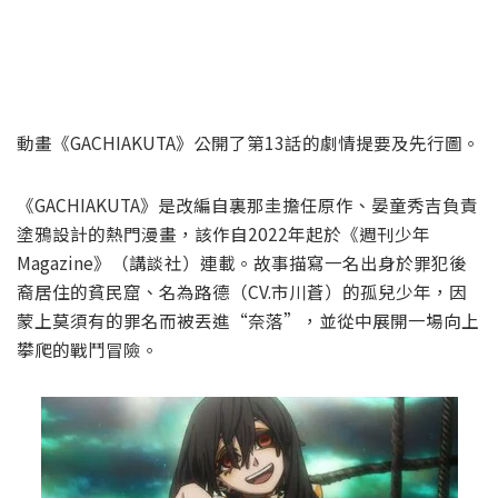
動畫《GACHIAKUTA》公開了第13話的劇情提要及先行圖。
《GACHIAKUTA》是改編自裏那圭擔任原作、晏童秀吉負責
塗鴉設計的熱門漫畫，該作自2022年起於《週刊少年
Magazine》（講談社）連載。故事描寫一名出身於罪犯後
裔居住的貧民窟、名為路德（CV.市川蒼）的孤兒少年，因
蒙上莫須有的罪名而被丟進“奈落”，並從中展開一場向上
攀爬的戰鬥冒險。