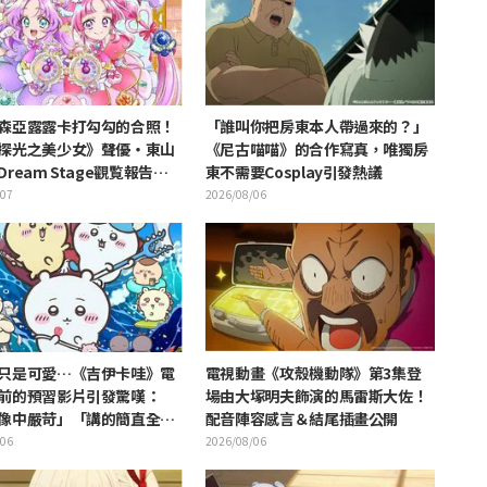
森亞露露卡打勾勾的合照！
「誰叫你把房東本人帶過來的？」
探光之美少女》聲優・東山
《尼古喵喵》的合作寫真，唯獨房
ream Stage觀覧報告引
東不需要Cosplay引發熱議
奥祕·暗影天使啊」的反響
/07
2026/08/06
只是可愛…《吉伊卡哇》電
電視動畫《攻殼機動隊》第3集登
前的預習影片引發驚嘆：
場由大塚明夫飾演的馬雷斯大佐！
像中嚴苛」「講的簡直全都
配音陣容感言＆結尾插畫公開
的事」反差感驚呆網友
/06
2026/08/06