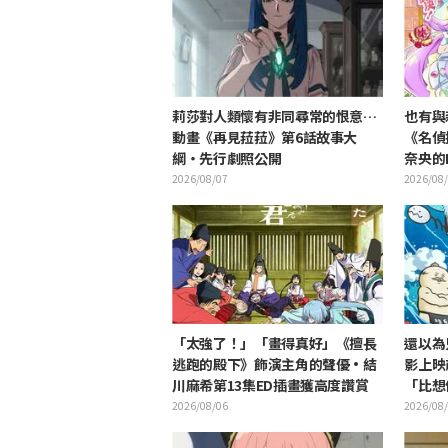
莉莎對人類懷有非同尋常的恨意…
也有與
動畫《再見菈菈》第6話故事大
《名偵
綱・先行劇照公開
奈央的D
發「是
2026/08/07
2026/08
「太強了！」「畫得真好」《擅長
還以為
逃跑的殿下》飾演主角的聲優·結
影上映
川麻希第13集ED插畫獲高度讚賞
「比想
是勞動
2026/08/06
2026/08