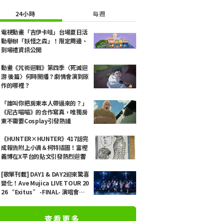
24小時
每週
電視動畫「吉伊卡哇」台場夏日活
動舉辦「妖怪之森」！限定周邊、
到場禮資訊公開
動畫《咒術迴戰》第四季〈死滅迴
游 後篇〉何時開播？劇情會演到原
作的哪裡？
「誰叫你把房東本人帶過來的？」
《尼古喵喵》的合作寫真，唯獨房
東不需要Cosplay引發熱議
《HUNTER×HUNTER》417話完
成報告附上小滴＆柯特插圖！富樫
義博在X平台的貼文引發熱烈迴響
[歌單刊載] DAY1 & DAY2迎來驚喜
變化！Ave Mujica LIVE TOUR 20
26 “Exitus” -FINAL- 演唱會現
場報導
查看更多