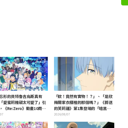
忘形的貝特魯吉烏斯真有
「欸！竟然有實物！？」、「是欣
「愛蜜莉雅碳太可愛了」引
梅爾家衣櫃裡的那個嗎？」《葬送
《Re:Zero》動畫10周年
的芙莉蓮》第1集登場的「暗黑龍
動視覺圖解禁
的角」公開引發粉絲驚愕
/07
2026/08/07