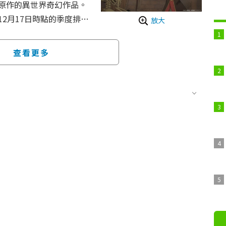
原作的異世界奇幻作品。
12月17日時點的季度排行
放大
V.梅田修一朗)因遭受不
伍「持久句點」的夥伴們再
查看更多