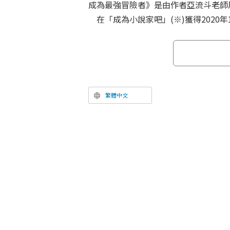
成為最強冒險者》是由作者亞流斗老師
在「成為小說家吧」(※)獲得2020年
榜第1名。故事講述宮廷魔法師亞列克(C
合理的放逐,與曾被譽為「傳說」的隊
次踏上冒險的旅程。
繁體中文