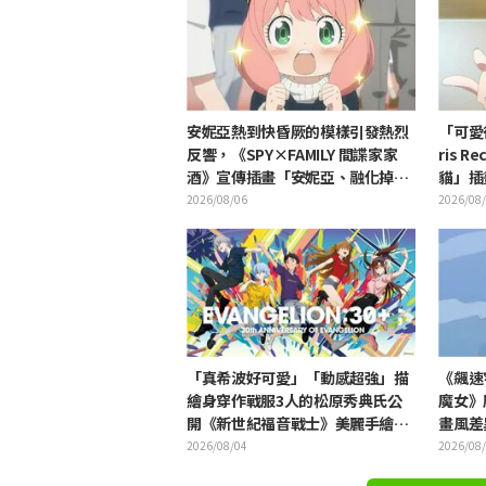
安妮亞熱到快昏厥的模樣引發熱烈
「可愛
反響，《SPY×FAMILY 間諜家家
ris 
酒》宣傳插畫「安妮亞、融化掉
貓」插
了」
開 引
2026/08/06
2026/08
「真希波好可愛」「動感超強」描
《飆速
繪身穿作戰服3人的松原秀典氏公
魔女》
開《新世紀福音戰士》美麗手繪插
畫風差
圖引發反響
樣」
2026/08/04
2026/08