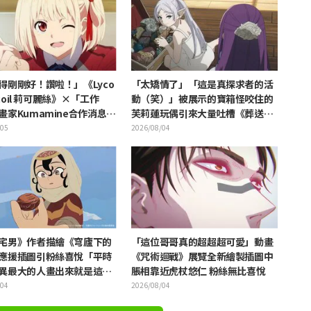
得剛剛好！讚啦！」《Lyco
「太矯情了」「這是真探求者的活
Recoil 莉可麗絲》×「工作
動（笑）」被展示的寶箱怪咬住的
畫家Kumamine合作消息公
芙莉蓮玩偶引來大量吐槽《葬送的
發「讚啦！」熱烈迴響
芙莉蓮》
/05
2026/08/04
宅男》作者描繪《穹廬下的
「這位哥哥真的超超超可愛」動畫
應援插圖引粉絲喜悅「平時
《咒術迴戰》展覽全新繪製插圖中
異最大的人畫出來就是這
脹相靠近虎杖悠仁 粉絲無比喜悅
/04
2026/08/04