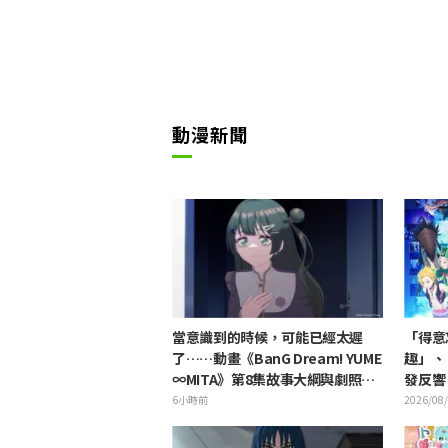
動漫新聞
當意識到的時候，可能已經太遲
「得意
了……動畫《BanG Dream! YUME
趣」、
∞MITA》第8集故事大綱與劇照公
發反響，
開
紀念活
6小時前
2026/08