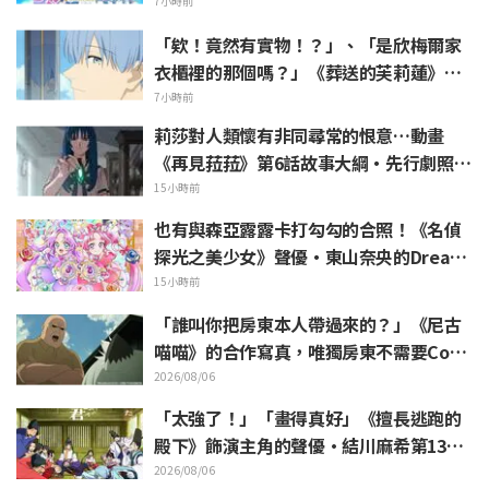
Zero》動畫10周年紀念活動視覺圖解禁
7小時前
「欸！竟然有實物！？」、「是欣梅爾家
衣櫃裡的那個嗎？」《葬送的芙莉蓮》第1
集登場的「暗黑龍的角」公開引發粉絲驚
7小時前
愕
莉莎對人類懷有非同尋常的恨意…動畫
《再見菈菈》第6話故事大綱・先行劇照公
開
15小時前
也有與森亞露露卡打勾勾的合照！《名偵
探光之美少女》聲優・東山奈央的Dream
Stage觀覧報告引發「是奥祕·暗影天使
15小時前
啊」的反響
「誰叫你把房東本人帶過來的？」《尼古
喵喵》的合作寫真，唯獨房東不需要Cosp
lay引發熱議
2026/08/06
「太強了！」「畫得真好」《擅長逃跑的
殿下》飾演主角的聲優·結川麻希第13集
ED插畫獲高度讚賞
2026/08/06