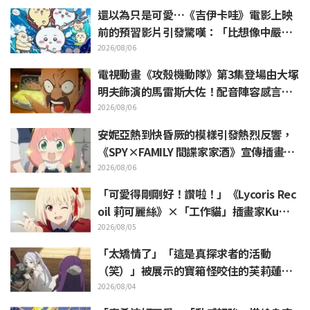
還以為只是可愛…《吉伊卡哇》電影上映
前的預習影片引發驚嘆：「比想像中嚴
苛」「講的簡直全都是勞動的事」反差感
2026/08/06
驚呆網友
電視動畫《攻殼機動隊》第3集登場由大塚
明夫飾演的馬雷斯大佐！配音陣容感言＆
結尾插畫公開
2026/08/06
安妮亞熱到快昏厥的模樣引發熱烈反響，
《SPY×FAMILY 間諜家家酒》宣傳插畫
「安妮亞、融化掉了」
2026/08/06
「可愛得剛剛好！讚啦！」《Lycoris Rec
oil 莉可麗絲》×「工作貓」插畫家Kuma
mine合作消息公開 引發「讚啦！」熱烈
2026/08/05
迴響
「太矯情了」「這是真探求者的活動
（笑）」被展示的寶箱怪咬住的芙莉蓮玩
偶引來大量吐槽《葬送的芙莉蓮》
2026/08/04