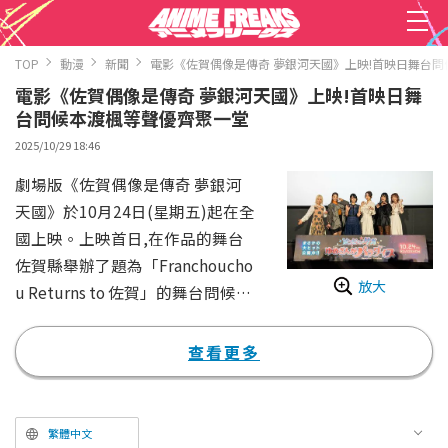
TOP
動漫
新聞
電影《佐賀偶像是傳奇 夢銀河天國》上映!首映日舞台
電影《佐賀偶像是傳奇 夢銀河天國》上映!首映日舞
台問候本渡楓等聲優齊聚一堂
2025/10/29 18:46
劇場版《佐賀偶像是傳奇 夢銀河
天國》於10月24日(星期五)起在全
國上映。上映首日,在作品的舞台
佐賀縣舉辦了題為「Franchoucho
放大
u Returns to 佐賀」的舞台問候活
動,本渡楓、田野麻美、種田梨
沙、河瀬茉希、衣川里佳、田中美
查看更多
海登台致詞。
《佐賀偶像是傳奇》是描繪被神秘
偶像製作人巽幸太郎復活成殭屍的
繁體中文