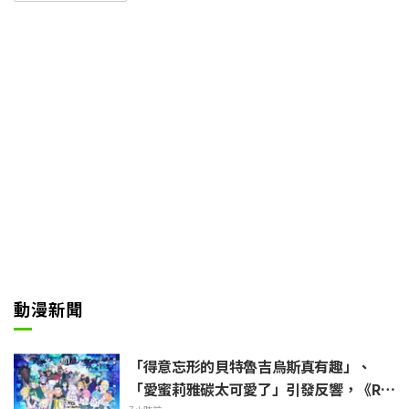
7位少女,作為地方偶像團體Franch
ouchou,為拯救佐賀縣而奮鬥的
「新感覺殭屍偶像系原創TV動
畫」。TV動畫共製作了2期。劇場
版則以「佐賀萬博」為舞台,描繪F
ranchouchou正準備演唱會時,佐
賀最大的危機降臨的故事。
動漫新聞
「得意忘形的貝特魯吉烏斯真有趣」、
「愛蜜莉雅碳太可愛了」引發反響，《Re: