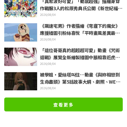
「真希波好可愛」「動感超強」描繪身穿
作戰服3人的松原秀典氏公開《新世紀福音
戰士》美麗手繪插圖引發反響
2026/08/04
《飆速宅男》作者描繪《穹廬下的魔女》
應援插圖引粉絲喜悅「平時畫風差異最大
的人畫出來就是這樣」
2026/08/04
「這位哥哥真的超超超可愛」動畫《咒術
迴戰》展覽全新繪製插圖中脹相靠近虎杖
悠仁 粉絲無比喜悅
2026/08/04
被學姐·愛絲塔叫住…動畫《與妳相戀到
生命盡頭》第5話故事大綱、劇照、WEB
預告、單集海報公開
2026/08/04
查看更多