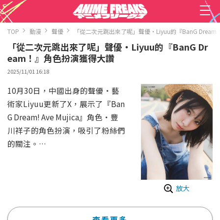
TOP
動漫
聲優
「從二次元跳出來了呢」聲優・Liyuu的『BanG Dre
「從二次元跳出來了呢」聲優・Liyuu的『BanG Dr
eam！』角色扮演獲得大讚
2025/11/01 16:18
10月30日，中國出身的聲優・藝
術家Liyuu更新了X，展示了『Ban
G Dream! Ave Mujica』角色・豐
川祥子的角色扮演，吸引了粉絲們
的關注。
以『Love Live! Superstar!!』的唐
可可一角聞名，同時也有角色扮演
者活動實績的Liyuu在這天，投稿
放大
了扮演『BanG Dream! Ave Mujic
a』豐川祥子的身姿。在彷彿重現
查看更多