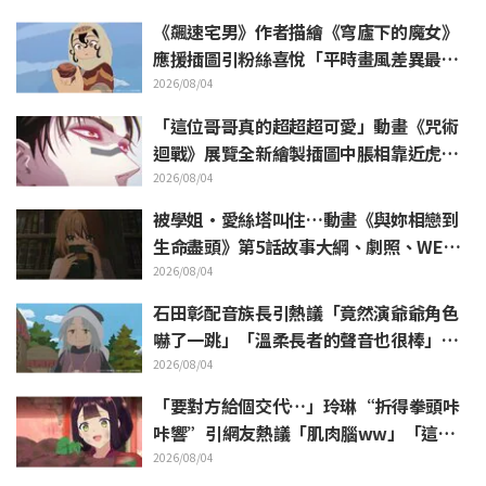
《飆速宅男》作者描繪《穹廬下的魔女》
應援插圖引粉絲喜悅「平時畫風差異最大
的人畫出來就是這樣」
2026/08/04
「這位哥哥真的超超超可愛」動畫《咒術
迴戰》展覽全新繪製插圖中脹相靠近虎杖
悠仁 粉絲無比喜悅
2026/08/04
被學姐·愛絲塔叫住…動畫《與妳相戀到
生命盡頭》第5話故事大綱、劇照、WEB
預告、單集海報公開
2026/08/04
石田彰配音族長引熱議「竟然演爺爺角色
嚇了一跳」「溫柔長者的聲音也很棒」動
畫《穹廬下的魔女》第6集
2026/08/04
「要對方給個交代…」玲琳“折得拳頭咔
咔響”引網友熱議「肌肉腦ww」「這什
麼表情啦」／《我是不才惡女》第4集
2026/08/04