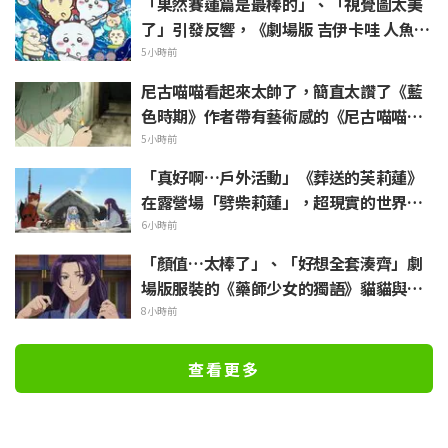
「果然賽蓮篇是最棒的」、「視覺圖太美
了」引發反響，《劇場版 吉伊卡哇 人魚島
的秘密》於今日7月24日上映
5小時前
尼古喵喵看起來太帥了，簡直太讚了《藍
色時期》作者帶有藝術感的《尼古喵喵》
插畫引發「搞不好藝大真的會有人長這
5小時前
樣」
「真好啊…戶外活動」《葬送的芙莉蓮》
在露營場「劈柴莉蓮」，超現實的世界觀
引發「每天都很充實呢」的反響
6小時前
「顏值…太棒了」、「好想全套湊齊」劇
場版服裝的《藥師少女的獨語》貓貓與壬
氏化身精緻模型立體化
8小時前
查看更多