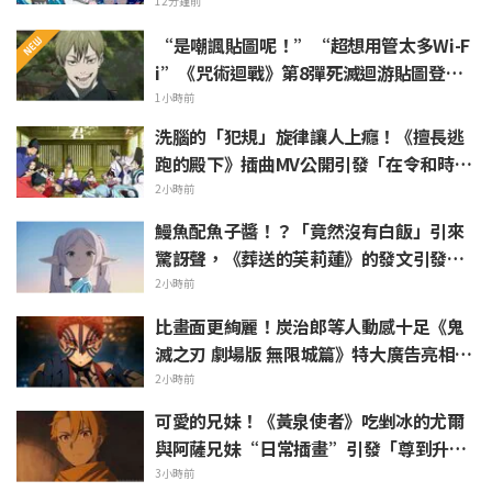
祥 PV 引發話題
12分鐘前
“是嘲諷貼圖呢！”“超想用管太多Wi-F
i”《咒術迴戰》第8彈死滅迴游貼圖登場
引發粉絲歡呼
1小時前
洗腦的「犯規」旋律讓人上癮！《擅長逃
跑的殿下》插曲MV公開引發「在令和時代
的歷史劇裡出角色歌」話題沸騰
2小時前
鰻魚配魚子醬！？「竟然沒有白飯」引來
驚訝聲，《葬送的芙莉蓮》的發文引發
「白燒真懂吃」的反響
2小時前
比畫面更絢麗！炭治郎等人動感十足《鬼
滅之刃 劇場版 無限城篇》特大廣告亮相池
袋引發熱烈反響
2小時前
可愛的兄妹！《黃泉使者》吃剉冰的尤爾
與阿薩兄妹“日常插畫”引發「尊到升
天」「根本是情侶吧」等熱烈聲浪
3小時前