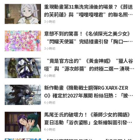
重現動畫第31集洗完澡後的場景？《葬送
的芙莉蓮》與“嘎哩嘎哩君”的聯名照片
被熱議「好像把浴巾捲在頭髮上一樣」
3小時前
意想不到的驚喜！《名偵探光之美少女》
“閃耀天使篇”完結插畫引發「胸口一
緊」「感受到了製作組的愛」等熱烈反響
3小時前
“竟是官方出的”《黃金神威》“獵人谷
垣”與“源次郎醬”的終極二選一 湧現
「兩個都喜歡」的熱烈聲浪
4小時前
新作動畫《機動戰士鋼彈RG XARX-ZER
O》確定於2027年展開 粉絲狂熱：「披風
加上像野獸般的手臂！！」「主角機相當
4小時前
帥氣」
馬尾壬氏的破壞力！《藥師少女的獨語》
夏日活動「浴衣姿態」全新繪製圖引發
「心臟真的受不了一誰來救救我」、「應
4小時前
該要刻成壁畫保存下來」