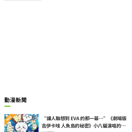
V.市川蒼)因莫須有的罪名而被打入
「奈落」後奮力爬上來的戰鬥動作
劇。10月起電視動畫第2季已開始
播出。
動漫新聞
“讓人聯想到 EVA 的那一幕…”《劇場版
吉伊卡哇 人魚島的秘密》小八貓演唱的不