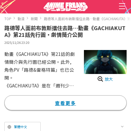
TOP
動漫
新聞
路德等人面前布敦斯擋住去路…動畫《GACHIAKUTA》
路德等人面前布敦斯擋住去路…動畫《GACHIAKUT
A》第21話先行圖・劇情簡介公開
2025/11/26 23:20
動畫《GACHIAKUTA》第21話的劇
情簡介與先行圖已經公開。此外,
角色PV「路德&雷格特篇」也已公
開。
放大
《GACHIAKUTA》是在「週刊少年
Magazine」(講談社)連載中,由原
作・裏那圭氏、塗鴉設計・晏童秀
查看更多
吉氏創作的人氣漫畫改編的動畫作
品。故事描繪了出生在犯罪者子孫
居住的貧民窟的孤兒少年・路德(C
繁體中文