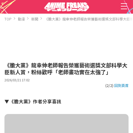
TOP
動漫
新聞
《膽大黨》龍幸伸老師報告榮獲藝術選獎文部科學大臣
《膽大黨》龍幸伸老師報告榮獲藝術選獎文部科學大
臣新人賞，粉絲歡呼「老師畫功實在太強了」
2026/03/21 17:02
(2/2)
回到頁首
▼《膽大黨》作者分享喜訊