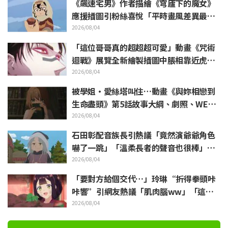
《飆速宅男》作者描繪《穹廬下的魔女》
應援插圖引粉絲喜悅「平時畫風差異最大
的人畫出來就是這樣」
2026/08/04
「這位哥哥真的超超超可愛」動畫《咒術
迴戰》展覽全新繪製插圖中脹相靠近虎杖
悠仁 粉絲無比喜悅
2026/08/04
被學姐·愛絲塔叫住…動畫《與妳相戀到
生命盡頭》第5話故事大綱、劇照、WEB
預告、單集海報公開
2026/08/04
石田彰配音族長引熱議「竟然演爺爺角色
嚇了一跳」「溫柔長者的聲音也很棒」動
畫《穹廬下的魔女》第6集
2026/08/04
「要對方給個交代…」玲琳“折得拳頭咔
咔響”引網友熱議「肌肉腦ww」「這什
麼表情啦」／《我是不才惡女》第4集
2026/08/04