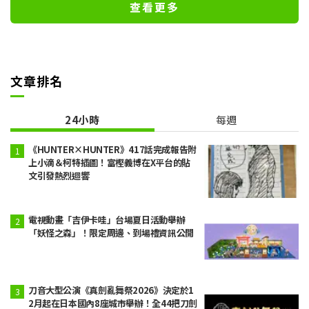
查看更多
文章排名
24小時
每週
《HUNTER×HUNTER》417話完成報告附
上小滴＆柯特插圖！富樫義博在X平台的貼
文引發熱烈迴響
電視動畫「吉伊卡哇」台場夏日活動舉辦
「妖怪之森」！限定周邊、到場禮資訊公開
刀音大型公演《真劍亂舞祭2026》決定於1
2月起在日本國內8座城市舉辦！全44把刀劍