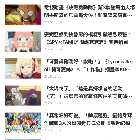
驚呆網友
電視動畫《攻殼機動隊》第3集登場由大塚
明夫飾演的馬雷斯大佐！配音陣容感言＆
結尾插畫公開
2026/08/06
安妮亞熱到快昏厥的模樣引發熱烈反響，
《SPY×FAMILY 間諜家家酒》宣傳插畫
「安妮亞、融化掉了」
2026/08/06
「可愛得剛剛好！讚啦！」《Lycoris Rec
oil 莉可麗絲》×「工作貓」插畫家Kuma
mine合作消息公開 引發「讚啦！」熱烈
2026/08/05
迴響
「太矯情了」「這是真探求者的活動
（笑）」被展示的寶箱怪咬住的芙莉蓮玩
偶引來大量吐槽《葬送的芙莉蓮》
2026/08/04
「真希波好可愛」「動感超強」描繪身穿
作戰服3人的松原秀典氏公開《新世紀福音
戰士》美麗手繪插圖引發反響
2026/08/04