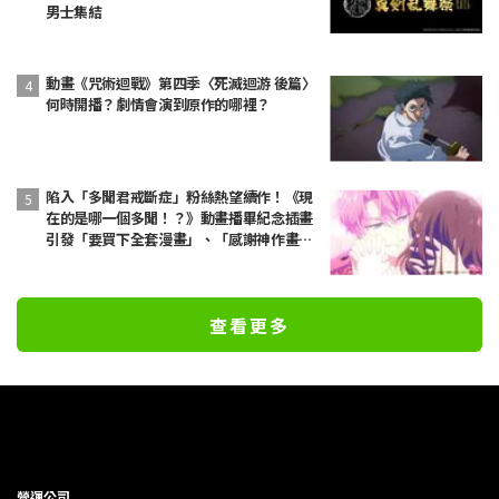
男士集結
動畫《咒術迴戰》第四季〈死滅迴游 後篇〉
何時開播？劇情會演到原作的哪裡？
陷入「多聞君戒斷症」粉絲熱望續作！《現
在的是哪一個多聞！？》動畫播畢紀念插畫
引發「要買下全套漫畫」、「感謝神作畫」
等熱烈迴響
查看更多
營運公司