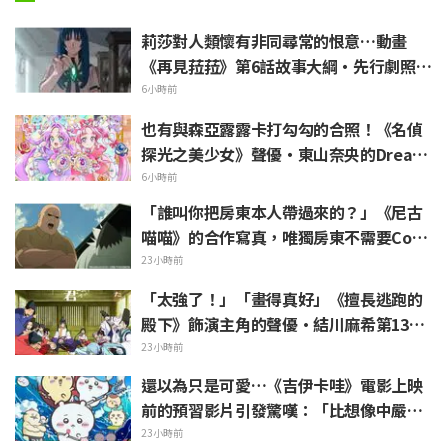
莉莎對人類懷有非同尋常的恨意…動畫
《再見菈菈》第6話故事大綱・先行劇照公
開
6小時前
也有與森亞露露卡打勾勾的合照！《名偵
探光之美少女》聲優・東山奈央的Dream
Stage觀覧報告引發「是奥祕·暗影天使
6小時前
啊」的反響
「誰叫你把房東本人帶過來的？」《尼古
喵喵》的合作寫真，唯獨房東不需要Cosp
lay引發熱議
23小時前
「太強了！」「畫得真好」《擅長逃跑的
殿下》飾演主角的聲優·結川麻希第13集
ED插畫獲高度讚賞
23小時前
還以為只是可愛…《吉伊卡哇》電影上映
前的預習影片引發驚嘆：「比想像中嚴
苛」「講的簡直全都是勞動的事」反差感
23小時前