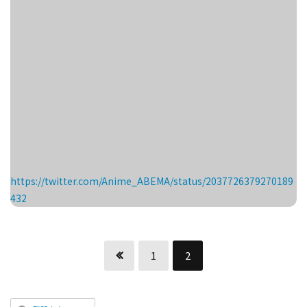
https://twitter.com/Anime_ABEMA/status/2037726379270189
432
1
2